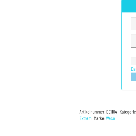
Da
Artikelnummer:
EE1104
Kategori
Extrem
Marke:
Weco