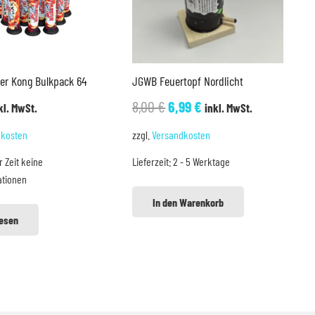
er Kong Bulkpack 64
JGWB Feuertopf Nordlicht
Ursprünglicher
Aktueller
8,00
€
6,99
€
kl. MwSt.
inkl. MwSt.
Preis
Preis
dkosten
zzgl.
Versandkosten
war:
ist:
r Zeit keine
Lieferzeit:
2 - 5 Werktage
8,00 €
6,99 €.
ationen
In den Warenkorb
lesen