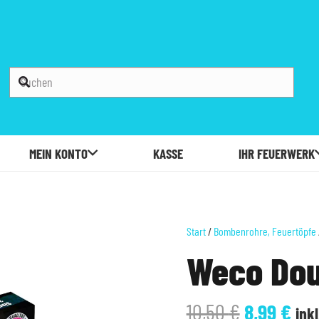
MEIN KONTO
KASSE
IHR FEUERWERK
Start
/
Bombenrohre, Feuertöpfe
Weco Dou
Ursprüng
Akt
10,50
€
8,99
€
ink