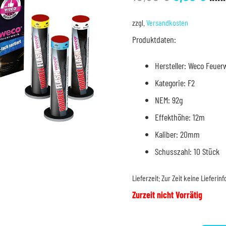
Preis
Pre
war:
ist:
zzgl.
Versandkosten
10,50 €
8,9
Produktdaten:
Hersteller: Weco Feuer
Kategorie: F2
NEM: 92g
Effekthöhe: 12m
Kaliber: 20mm
Schusszahl: 10 Stück
Lieferzeit:
Zur Zeit keine Lieferin
Zurzeit nicht Vorrätig