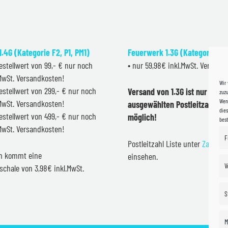
.4G (Kategorie F2, P1, PM1)
Feuerwerk 1.3G (Kategorie F2
estellwert von 99,- € nur noch
• nur 59,98€ inkl.MwSt. Versand
.MwSt. Versandkosten!
Wir
estellwert von 299,- € nur noch
Versand von 1.3G ist nur inner
zuzu
Wenn
.MwSt. Versandkosten!
ausgewählten Postleitzahlen 
dies
estellwert von 499,- € nur noch
möglich!
bes
.MwSt. Versandkosten!
F
Postleitzahl Liste unter
Zahlung
en kommt eine
einsehen.
V
schale von 3,98€ inkl.MwSt.
S
M