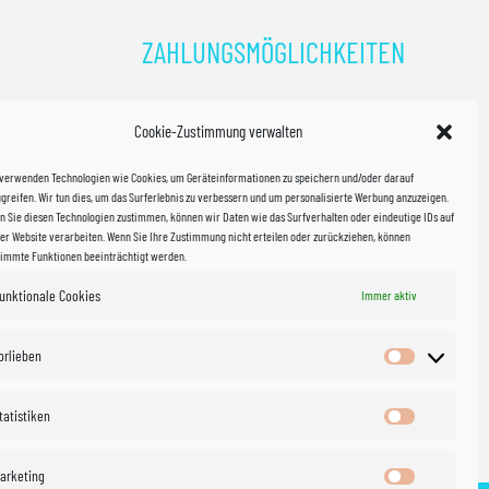
ZAHLUNGSMÖGLICHKEITEN
)
Cookie-Zustimmung verwalten
kosten!
 verwenden Technologien wie Cookies, um Geräteinformationen zu speichern und/oder darauf
halb
greifen. Wir tun dies, um das Surferlebnis zu verbessern und um personalisierte Werbung anzuzeigen.
 Sie diesen Technologien zustimmen, können wir Daten wie das Surfverhalten oder eindeutige IDs auf
in Sachsen
er Website verarbeiten. Wenn Sie Ihre Zustimmung nicht erteilen oder zurückziehen, können
timmte Funktionen beeinträchtigt werden.
unktionale Cookies
WIR VERSENDEN MIT
Immer aktiv
 & Versand
orlieben
Vorlieben
tatistiken
Statistiken
arketing
Marketing