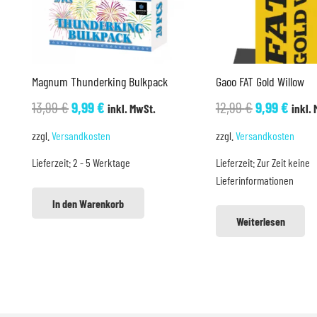
Magnum Thunderking Bulkpack
Gaoo FAT Gold Willow
Ursprünglicher
Aktueller
Ursprüngli
Aktue
13,99
€
9,99
€
12,99
€
9,99
€
inkl. MwSt.
inkl.
Preis
Preis
Preis
Preis
zzgl.
Versandkosten
zzgl.
Versandkosten
war:
ist:
war:
ist:
Lieferzeit:
2 - 5 Werktage
Lieferzeit:
Zur Zeit keine
13,99 €
9,99 €.
12,99 €
9,99 
Lieferinformationen
In den Warenkorb
Weiterlesen