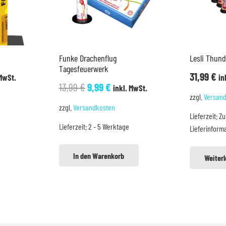
Funke Drachenflug
Lesli Thund
Tagesfeuerwerk
cher
ller
31,99
€
 MwSt.
in
Ursprünglicher
Aktueller
13,99
€
9,99
€
inkl. MwSt.
zzgl.
Versan
Preis
Preis
zzgl.
Versandkosten
war:
ist:
Lieferzeit:
Zu
€.
Lieferzeit:
2 - 5 Werktage
Lieferinform
13,99 €
9,99 €.
In den Warenkorb
Weiter