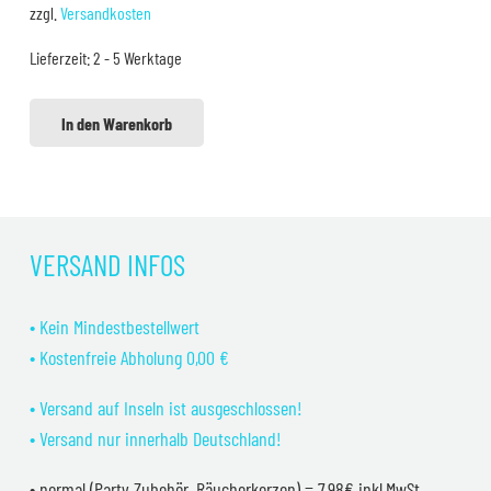
zzgl.
Versandkosten
war:
ist:
Lieferzeit:
2 - 5 Werktage
4,99 €
4,80 €.
In den Warenkorb
VERSAND INFOS
• Kein Mindestbestellwert
• Kostenfreie Abholung 0,00 €
• Versand auf Inseln ist ausgeschlossen!
• Versand nur innerhalb Deutschland!
• normal (Party Zubehör, Räucherkerzen) = 7,98€ inkl.MwSt.