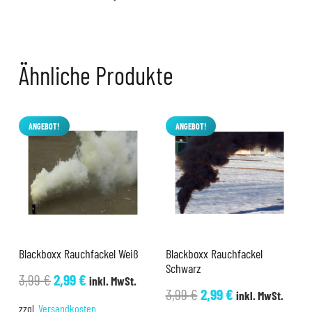
Ähnliche Produkte
ANGEBOT!
ANGEBOT!
Blackboxx Rauchfackel Weiß
Blackboxx Rauchfackel
Schwarz
Ursprünglicher
Aktueller
3,99
€
2,99
€
inkl. MwSt.
Ursprünglicher
Aktueller
3,99
€
2,99
€
inkl. MwSt.
Preis
Preis
zzgl.
Versandkosten