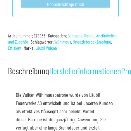
Benachrichtige mich
Artikelnummer:
EZ8836
Kategorien:
Bengalos, Rauch
,
Anzündmittel
und Zubehör
Schlagwörter:
Wühlmaus
,
Ungezieferbekämpfung
,
Effizient
Marke:
Läubli Vulkan
Beschreibung
Herstellerinformationen
Pro
Die Vulkan Wühlmauspatrone wurde von Läubli
Feuerwerke AG entwickelt und ist bei unseren Kunden
als effektives Mäusegift sehr beliebt. Vorteil
dieser Patrone ist die ganzjährige Anwendung. Sie
verfügt über eine lange Brenndauer und erzielt