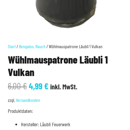
Start
/
Bengalos, Rauch
/ Wühlmauspatrone Läubli 1 Vulkan
Wühlmauspatrone Läubli 1
Vulkan
Ursprünglicher
Aktueller
6,00
€
4,99
€
inkl. MwSt.
Preis
Preis
war:
ist:
zzgl.
Versandkosten
6,00 €
4,99 €.
Produktdaten:
Hersteller: Läubli Feuerwerk