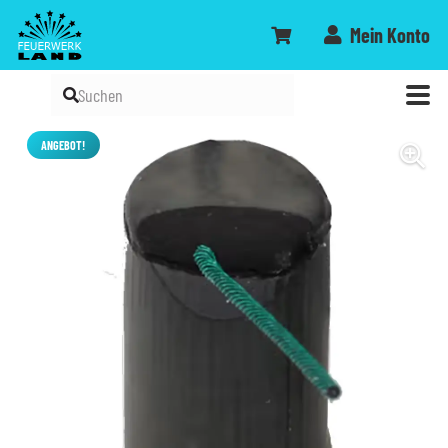
Mein Konto
ANGEBOT!