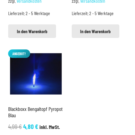
zzgl.
Versandkosten
zzgl.
Versandkosten
war:
ist:
war:
ist:
Lieferzeit:
2 - 5 Werktage
Lieferzeit:
2 - 5 Werktage
3,99 €
2,99 €.
3,99 €
2,99 €.
In den Warenkorb
In den Warenkorb
ANGEBOT!
Blackboxx Bengaltopf Pyropot
Blau
Ursprünglicher
Aktueller
4,99
€
4,80
€
inkl. MwSt.
Preis
Preis