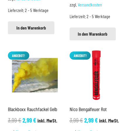
Preis
Preis
war:
ist:
zzgl.
Versandkosten
war:
ist:
Lieferzeit:
2 - 5 Werktage
3,99 €
2,99 €.
Lieferzeit:
2 - 5 Werktage
3,99 €
2,99 €.
In den Warenkorb
In den Warenkorb
ANGEBOT!
ANGEBOT!
Blackboxx Rauchfackel Gelb
Nico Bengalfeuer Rot
Ursprünglicher
Aktueller
Ursprünglicher
Aktueller
3,99
€
2,99
€
3,99
€
2,99
€
inkl. MwSt.
inkl. MwSt.
Preis
Preis
Preis
Preis