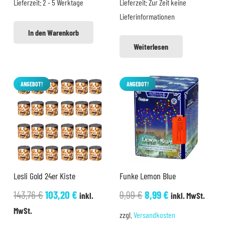
Lieferzeit:
2 - 5 Werktage
Lieferzeit:
Zur Zeit keine
12,99 €
9,99 €.
9,99 €
8,99 €.
Lieferinformationen
In den Warenkorb
Weiterlesen
ANGEBOT!
ANGEBOT!
Lesli Gold 24er Kiste
Funke Lemon Blue
Ursprünglicher
Aktueller
Ursprünglicher
Aktueller
143,76
€
103,20
€
9,99
€
8,99
€
inkl.
inkl. MwSt.
Preis
Preis
Preis
Preis
MwSt.
zzgl.
Versandkosten
war:
ist:
war:
ist: