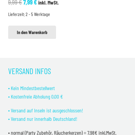
Ursprünglicher
Aktueller
9,99
€
7,99
€
inkl. MwSt.
Preis
Preis
Lieferzeit:
2 - 5 Werktage
war:
ist:
9,99 €
7,99 €.
In den Warenkorb
VERSAND INFOS
• Kein Mindestbestellwert
• Kostenfreie Abholung 0,00 €
• Versand auf Inseln ist ausgeschlossen!
• Versand nur innerhalb Deutschland!
• normal (Party Zubehör, Räucherkerzen) = 7,98€ inkl.MwSt.