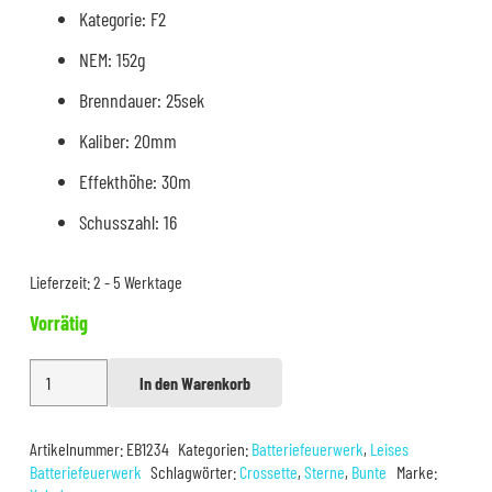
Kategorie: F2
NEM: 152g
Brenndauer: 25sek
Kaliber: 20mm
Effekthöhe: 30m
Schusszahl: 16
Lieferzeit:
2 - 5 Werktage
Vorrätig
Xplode
In den Warenkorb
Alternative:
Crossette
Coloured
Artikelnummer:
EB1234
Kategorien:
Batteriefeuerwerk
,
Leises
(Leise)
Batteriefeuerwerk
Schlagwörter:
Crossette
,
Sterne
,
Bunte
Marke: