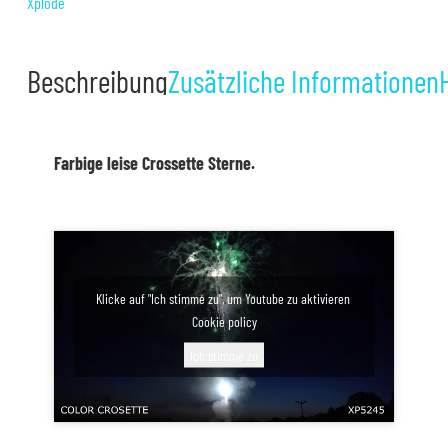
Menge
Xplode
Beschreibung
Zusätzliche Informationen
Farbige leise Crossette Sterne.
Klicke auf "Ich stimme zu", um Youtube zu aktivieren
Cookie policy
Ich stimme zu