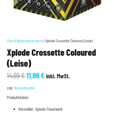
Start
/
Batteriefeuerwerk
/ Xplode Crossette Coloured (Leise)
Xplode Crossette Coloured
(Leise)
Ursprünglicher
Aktueller
14,99
€
11,99
€
inkl. MwSt.
Preis
Preis
war:
ist:
zzgl.
Versandkosten
14,99 €
11,99 €.
Produktdaten:
Hersteller: Xplode Feuerwerk