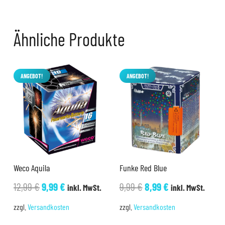
Ähnliche Produkte
ANGEBOT!
ANGEBOT!
Weco Aquila
Funke Red Blue
Ursprünglicher
Aktueller
Ursprünglicher
Aktueller
12,99
€
9,99
€
9,99
€
8,99
€
inkl. MwSt.
inkl. MwSt.
Preis
Preis
Preis
Preis
zzgl.
Versandkosten
zzgl.
Versandkosten
war:
ist:
war:
ist: