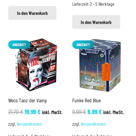
Lieferzeit:
2 - 5 Werktage
In den Warenkorb
In den Warenkorb
ANGEBOT!
ANGEBOT!
Weco Tanz der Vamp
Funke Red Blue
Ursprünglicher
Aktueller
Ursprünglicher
Aktueller
21,70
€
19,99
€
9,99
€
8,99
€
inkl. MwSt.
inkl. MwSt.
Preis
Preis
Preis
Preis
zzgl.
Versandkosten
zzgl.
Versandkosten
war:
ist:
war:
ist: