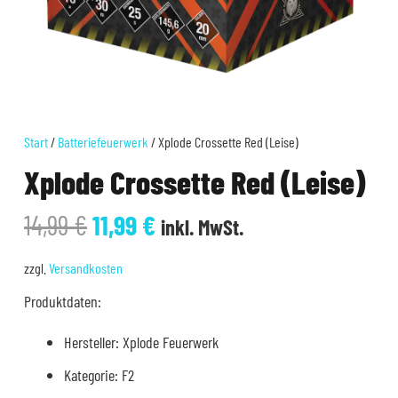
Start
/
Batteriefeuerwerk
/ Xplode Crossette Red (Leise)
Xplode Crossette Red (Leise)
Ursprünglicher
Aktueller
14,99
€
11,99
€
inkl. MwSt.
Preis
Preis
war:
ist:
zzgl.
Versandkosten
14,99 €
11,99 €.
Produktdaten:
Hersteller: Xplode Feuerwerk
Kategorie: F2