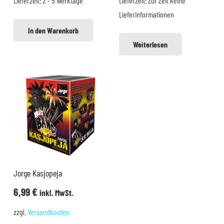
Lieferzeit:
2 - 5 Werktage
Lieferzeit:
Zur Zeit keine
21,70 €
19,99 €.
9,99 €
8,99 €.
Lieferinformationen
In den Warenkorb
Weiterlesen
Jorge Kasjopeja
6,99
€
inkl. MwSt.
zzgl.
Versandkosten