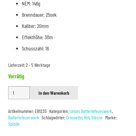
NEM: 146g
Brenndauer: 25sek
Kaliber: 20mm
Effekthöhe: 30m
Schusszahl: 16
Lieferzeit:
2 - 5 Werktage
Vorrätig
Xplode
In den Warenkorb
Alternative:
Crossette
Red
Artikelnummer:
EB1235
Kategorien:
Leises Batteriefeuerwerk
,
(Leise)
Batteriefeuerwerk
Schlagwörter:
Crossette
,
Rot
,
Sterne
Marke:
Menge
Xplode