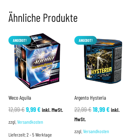
Ähnliche Produkte
ANGEBOT!
ANGEBOT!
Weco Aquila
Argento Hysteria
Ursprünglicher
Aktueller
Ursprünglicher
Aktueller
12,99
€
9,99
€
22,99
€
18,99
€
inkl. MwSt.
inkl.
Preis
Preis
Preis
Preis
MwSt.
zzgl.
Versandkosten
war:
ist:
war:
ist:
zzgl.
Versandkosten
Lieferzeit:
2 - 5 Werktage
12,99 €
9,99 €.
22,99 €
18,99 €.