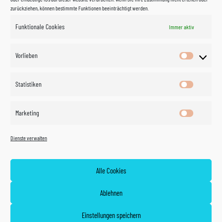
zurückziehen, können bestimmte Funktionen beeinträchtigt werden.
Funktionale Cookies
Immer aktiv
Impressum
Vorlieben
Vorlieben
Datenschutzerklärung
Statistiken
Statistik
Kontakt
Marketing
Marketin
Öffnungszeiten
©
Vertrag
Dienste verwalten
widerrufen
2026
Zahlung und Versand
Alle Cookies
Widerrufsrecht
Ablehnen
AGB
Einstellungen speichern