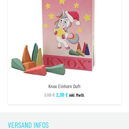
Knox Einhorn Duft
Ursprünglicher
Aktueller
2,99
€
2,30
€
inkl. MwSt.
Preis
Preis
war:
ist:
2,99 €
2,30 €.
VERSAND INFOS