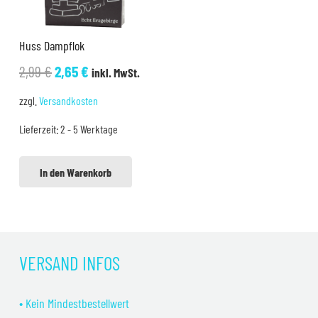
Huss Dampflok
Ursprünglicher
Aktueller
2,99
€
2,65
€
inkl. MwSt.
Preis
Preis
zzgl.
Versandkosten
war:
ist:
Lieferzeit:
2 - 5 Werktage
2,99 €
2,65 €.
In den Warenkorb
VERSAND INFOS
• Kein Mindestbestellwert