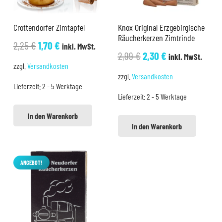
Crottendorfer Zimtapfel
Knox Original Erzgebirgische
Räucherkerzen Zimtrinde
Ursprünglicher
Aktueller
2,25
€
1,70
€
inkl. MwSt.
Ursprünglicher
Aktueller
2,99
€
2,30
€
inkl. MwSt.
Preis
Preis
zzgl.
Versandkosten
Preis
Preis
war:
ist:
zzgl.
Versandkosten
war:
ist:
Lieferzeit:
2 - 5 Werktage
2,25 €
1,70 €.
Lieferzeit:
2 - 5 Werktage
2,99 €
2,30 €.
In den Warenkorb
In den Warenkorb
ANGEBOT!