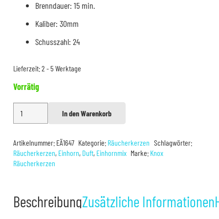
Brenndauer: 15 min.
Kaliber: 30mm
Schusszahl: 24
Lieferzeit:
2 - 5 Werktage
Vorrätig
Knox
In den Warenkorb
Alternative:
Einhorn
Duft
Artikelnummer:
EÄ1647
Kategorie:
Räucherkerzen
Schlagwörter:
Menge
Räucherkerzen
,
Einhorn
,
Duft
,
Einhornmix
Marke:
Knox
Räucherkerzen
Beschreibung
Zusätzliche Informationen