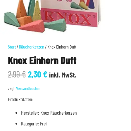
Start
/
Räucherkerzen
/ Knox Einhorn Duft
Knox Einhorn Duft
Ursprünglicher
Aktueller
2,99
€
2,30
€
inkl. MwSt.
Preis
Preis
war:
ist:
zzgl.
Versandkosten
2,99 €
2,30 €.
Produktdaten:
Hersteller: Knox Räucherkerzen
Kategorie: Frei