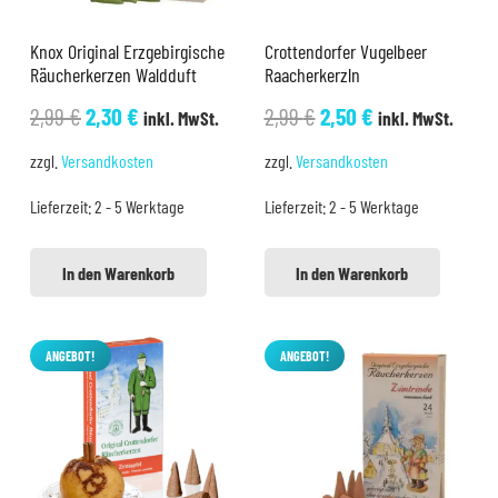
Knox Original Erzgebirgische
Crottendorfer Vugelbeer
Räucherkerzen Waldduft
Raacherkerzln
Ursprünglicher
Aktueller
Ursprünglicher
Aktueller
2,99
€
2,30
€
2,99
€
2,50
€
inkl. MwSt.
inkl. MwSt.
Preis
Preis
Preis
Preis
zzgl.
Versandkosten
zzgl.
Versandkosten
war:
ist:
war:
ist:
Lieferzeit:
2 - 5 Werktage
Lieferzeit:
2 - 5 Werktage
2,99 €
2,30 €.
2,99 €
2,50 €.
In den Warenkorb
In den Warenkorb
ANGEBOT!
ANGEBOT!