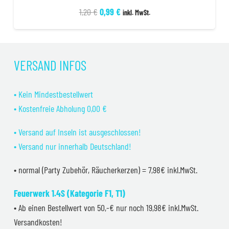
Ursprünglicher
Aktueller
1,20
€
0,99
€
inkl. MwSt.
Preis
Preis
war:
ist:
1,20 €
0,99 €.
VERSAND INFOS
• Kein Mindestbestellwert
• Kostenfreie Abholung 0,00 €
• Versand auf Inseln ist ausgeschlossen!
• Versand nur innerhalb Deutschland!
• normal (Party Zubehör, Räucherkerzen) = 7,98€ inkl.MwSt.
Feuerwerk 1.4S (Kategorie F1, T1)
• Ab einen Bestellwert von 50,-€ nur noch 19,98€ inkl.MwSt.
Versandkosten!