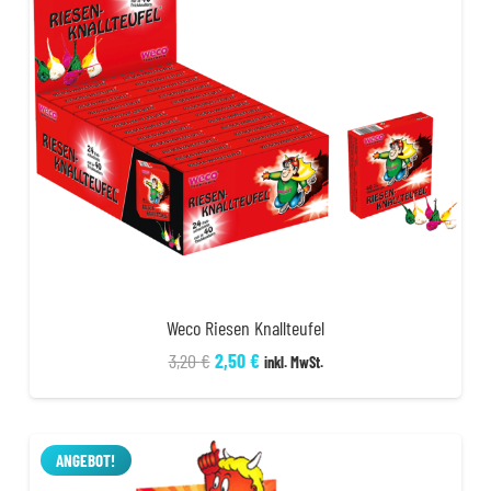
Weco Riesen Knallteufel
Ursprünglicher
Aktueller
3,20
€
2,50
€
inkl. MwSt.
Preis
Preis
war:
ist:
3,20 €
2,50 €.
ANGEBOT!