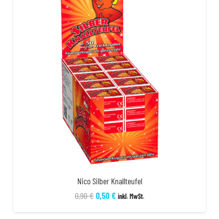
Nico Silber Knallteufel
Ursprünglicher
Aktueller
0,90
€
0,50
€
inkl. MwSt.
Preis
Preis