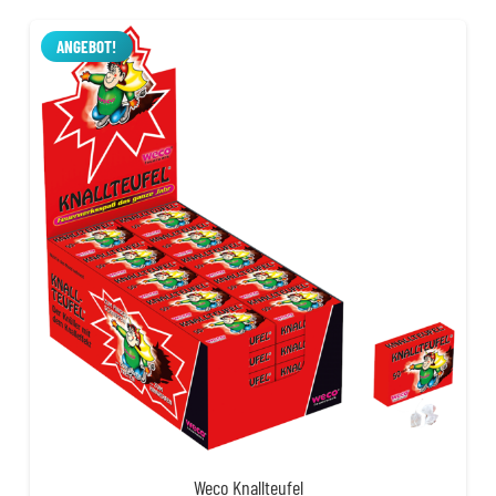
war:
ist:
0,90 €
0,50 €.
ANGEBOT!
Weco Knallteufel