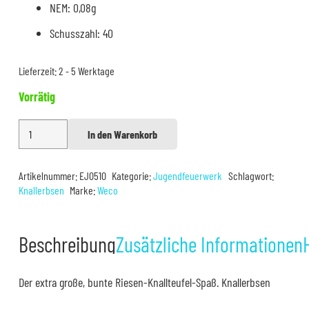
NEM: 0,08g
Schusszahl: 40
Lieferzeit:
2 - 5 Werktage
Vorrätig
Weco
In den Warenkorb
Alternative:
Riesen
Knallteufel
Artikelnummer:
EJ0510
Kategorie:
Jugendfeuerwerk
Schlagwort:
Menge
Knallerbsen
Marke:
Weco
Beschreibung
Zusätzliche Informationen
Der extra große, bunte Riesen-Knallteufel-Spaß. Knallerbsen