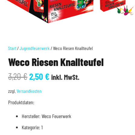
Start
/
Jugendfeuerwerk
/ Weco Riesen Knallteufel
Weco Riesen Knallteufel
Ursprünglicher
Aktueller
3,20
€
2,50
€
inkl. MwSt.
Preis
Preis
war:
ist:
zzgl.
Versandkosten
3,20 €
2,50 €.
Produktdaten:
Hersteller: Weco Feuerwerk
Kategorie: 1