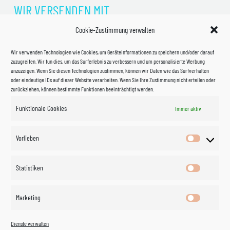
WIR VERSENDEN MIT
Cookie-Zustimmung verwalten
Wir verwenden Technologien wie Cookies, um Geräteinformationen zu speichern und/oder darauf
zuzugreifen. Wir tun dies, um das Surferlebnis zu verbessern und um personalisierte Werbung
anzuzeigen. Wenn Sie diesen Technologien zustimmen, können wir Daten wie das Surfverhalten
oder eindeutige IDs auf dieser Website verarbeiten. Wenn Sie Ihre Zustimmung nicht erteilen oder
zurückziehen, können bestimmte Funktionen beeinträchtigt werden.
Funktionale Cookies
Immer aktiv
Impressum
Vorlieben
Vorlieben
Datenschutzerklärung
Statistiken
Statistik
Kontakt
Marketing
Marketin
Öffnungszeiten
©
Vertrag
Dienste verwalten