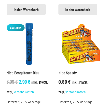
In den Warenkorb
In den Warenkorb
ANGEBOT!
Nico Bengalfeuer Blau
Nico Speedy
Ursprünglicher
Aktueller
3,99
€
2,99
€
0,80
€
inkl. MwSt.
inkl. MwSt.
Preis
Preis
zzgl.
Versandkosten
zzgl.
Versandkosten
war:
ist:
Lieferzeit:
2 - 5 Werktage
Lieferzeit:
2 - 5 Werktage
3,99 €
2,99 €.