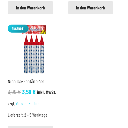
In den Warenkorb
In den Warenkorb
ANGEBOT!
Nico Ice-Fontäne 4er
Ursprünglicher
Aktueller
3,99
€
3,50
€
inkl. MwSt.
Preis
Preis
zzgl.
Versandkosten
war:
ist:
Lieferzeit:
2 - 5 Werktage
3,99 €
3,50 €.