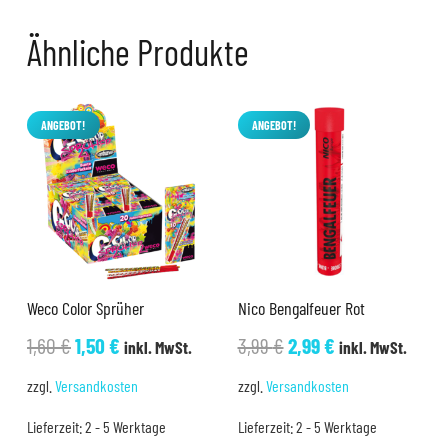
Ähnliche Produkte
ANGEBOT!
ANGEBOT!
Weco Color Sprüher
Nico Bengalfeuer Rot
Ursprünglicher
Aktueller
Ursprünglicher
Aktueller
1,60
€
1,50
€
3,99
€
2,99
€
inkl. MwSt.
inkl. MwSt.
Preis
Preis
Preis
Preis
zzgl.
Versandkosten
zzgl.
Versandkosten
war:
ist:
war:
ist:
Lieferzeit:
2 - 5 Werktage
Lieferzeit:
2 - 5 Werktage
1,60 €
1,50 €.
3,99 €
2,99 €.