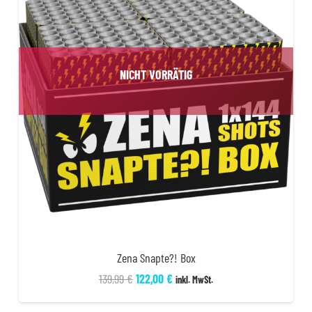
NICHT VORRÄTIG
Zena Snapte?! Box
Ursprünglicher
Aktueller
139,99
€
122,00
€
inkl. MwSt.
Preis
Preis