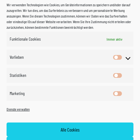
Wir verwenden Technologien wie Cookies, um Geräteinformationen zu speichern und/oder darauf
zuzugreifen. Wir tun dies, um das Surferlebnis zu verbessern und um personalisierte Werbung
anzuzeigen. Wenn Sie diesen Technologien zustimmen, können wir Daten wie das Surfverhalten
oder eindeutige IDs auf dieser Website verarbeiten. Wenn Sie Ihre Zustimmung nicht erteilen oder
zurückziehen, können bestimmte Funktionen beeinträchtigt werden.
Funktionale Cookies
Immer aktiv
Impressum
Vorlieben
Vorlieben
Datenschutzerklärung
Statistiken
Statistik
Kontakt
Marketing
Marketin
Öffnungszeiten
©
Vertrag
Dienste verwalten
widerrufen
2026
Zahlung und Versand
Alle Cookies
Widerrufsrecht