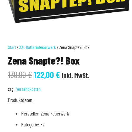
Start
/
XXL Batteriefeuerwerk
/ Zena Snapte?! Box
Zena Snapte?! Box
Ursprünglicher
Aktueller
139,99
€
122,00
€
inkl. MwSt.
Preis
Preis
war:
ist:
zzgl.
Versandkosten
139,99 €
122,00 €.
Produktdaten:
Hersteller: Zena Feuerwerk
Kategorie: F2