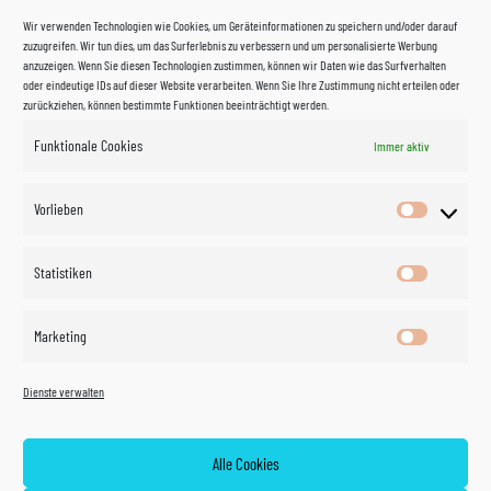
Wir verwenden Technologien wie Cookies, um Geräteinformationen zu speichern und/oder darauf
zuzugreifen. Wir tun dies, um das Surferlebnis zu verbessern und um personalisierte Werbung
anzuzeigen. Wenn Sie diesen Technologien zustimmen, können wir Daten wie das Surfverhalten
oder eindeutige IDs auf dieser Website verarbeiten. Wenn Sie Ihre Zustimmung nicht erteilen oder
zurückziehen, können bestimmte Funktionen beeinträchtigt werden.
Funktionale Cookies
Immer aktiv
Impressum
Vorlieben
Vorlieben
Datenschutzerklärung
Statistiken
Statistik
Kontakt
Marketing
Marketin
Öffnungszeiten
©
Vertrag
Dienste verwalten
widerrufen
2026
Zahlung und Versand
Alle Cookies