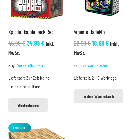
Xplode Double Deck Red
Argento Harlekin
Ursprünglicher
Aktueller
Ursprünglicher
Aktueller
46,99
€
34,99
€
22,99
€
18,99
€
inkl.
inkl.
Preis
Preis
Preis
Preis
MwSt.
MwSt.
war:
ist:
war:
ist:
zzgl.
Versandkosten
zzgl.
Versandkosten
46,99 €
34,99 €.
22,99 €
18,99 €.
Lieferzeit:
Zur Zeit keine
Lieferzeit:
2 - 5 Werktage
Lieferinformationen
In den Warenkorb
Weiterlesen
ANGEBOT!