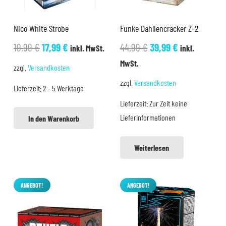
Nico White Strobe
Funke Dahliencracker Z-2
Ursprünglicher
Aktueller
Ursprünglicher
Aktueller
19,99
€
17,99
€
44,99
€
39,99
€
inkl. MwSt.
inkl.
Preis
Preis
Preis
Preis
MwSt.
zzgl.
Versandkosten
war:
ist:
war:
ist:
zzgl.
Versandkosten
Lieferzeit:
2 - 5 Werktage
19,99 €
17,99 €.
44,99 €
39,99 €.
Lieferzeit:
Zur Zeit keine
Lieferinformationen
In den Warenkorb
Weiterlesen
ANGEBOT!
ANGEBOT!