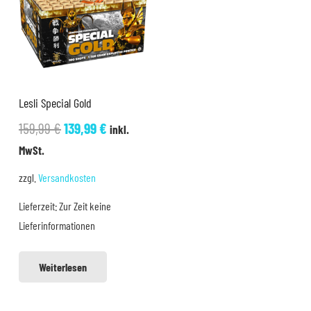
Lesli Special Gold
Ursprünglicher
Aktueller
159,99
€
139,99
€
inkl.
Preis
Preis
MwSt.
war:
ist:
zzgl.
Versandkosten
159,99 €
139,99 €.
Lieferzeit:
Zur Zeit keine
Lieferinformationen
Weiterlesen