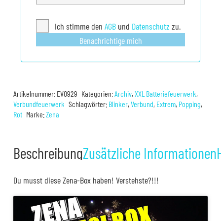
Ich stimme den
AGB
und
Datenschutz
zu.
Benachrichtige mich
Artikelnummer:
EV0929
Kategorien:
Archiv
,
XXL Batteriefeuerwerk
,
Verbundfeuerwerk
Schlagwörter:
Blinker
,
Verbund
,
Extrem
,
Popping
,
Rot
Marke:
Zena
Beschreibung
Zusätzliche Informationen
Du musst diese Zena-Box haben! Verstehste?!!!