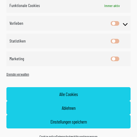
Funktionale Cookies
Immer aktiv
Impressum
Vorlieben
Vorlieben
Datenschutzerklärung
Statistiken
Statistik
Kontakt
Marketing
Marketin
Öffnungszeiten
©
Vertrag
Dienste verwalten
widerrufen
2026
Zahlung und Versand
Alle Cookies
Widerrufsrecht
Ablehnen
AGB
Einstellungen speichern
Cookie policy (EU)
Cookie policy
Datenschutzerklärung
Impressum