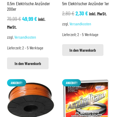
0,5m Elektrische Anzünder
5m Elektrischer Anzünder 1er
200er
Ursprünglicher
Aktueller
2,80
€
2,30
€
inkl. MwSt.
Ursprünglicher
Aktueller
79,99
€
49,99
€
inkl.
Preis
Preis
zzgl.
Versandkosten
Preis
Preis
MwSt.
war:
ist:
war:
ist:
Lieferzeit:
2 - 5 Werktage
2,80 €
2,30 €.
zzgl.
Versandkosten
79,99 €
49,99 €.
Lieferzeit:
2 - 5 Werktage
In den Warenkorb
In den Warenkorb
ANGEBOT!
ANGEBOT!