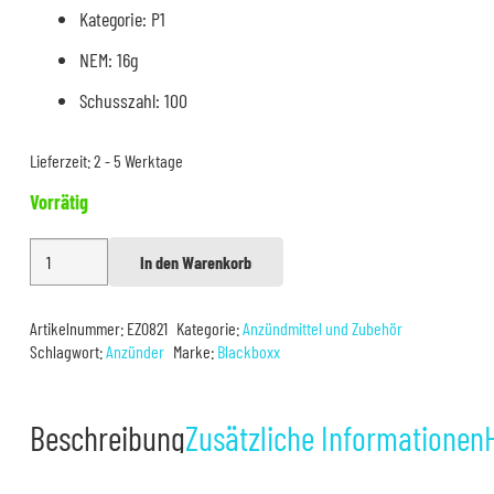
Kategorie: P1
NEM: 16g
Schusszahl: 100
Lieferzeit:
2 - 5 Werktage
Vorrätig
35cm
In den Warenkorb
Alternative:
Elektrische
Anzünder
Artikelnummer:
EZ0821
Kategorie:
Anzündmittel und Zubehör
100er
Schlagwort:
Anzünder
Marke:
Blackboxx
Menge
Beschreibung
Zusätzliche Informationen