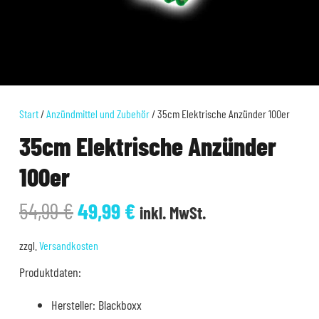
Start
/
Anzündmittel und Zubehör
/ 35cm Elektrische Anzünder 100er
35cm Elektrische Anzünder
100er
Ursprünglicher
Aktueller
54,99
€
49,99
€
inkl. MwSt.
Preis
Preis
war:
ist:
zzgl.
Versandkosten
54,99 €
49,99 €.
Produktdaten:
Hersteller: Blackboxx