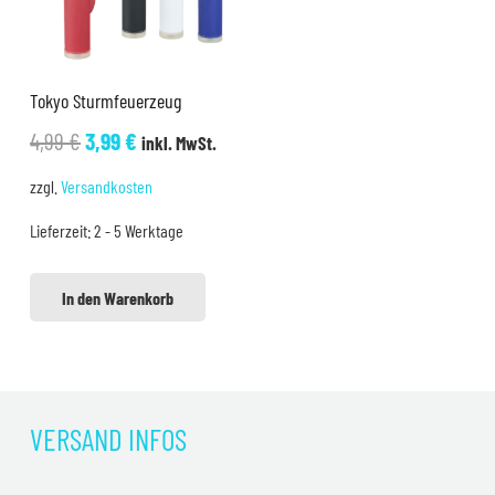
Tokyo Sturmfeuerzeug
Ursprünglicher
Aktueller
4,99
€
3,99
€
inkl. MwSt.
Preis
Preis
zzgl.
Versandkosten
war:
ist:
Lieferzeit:
2 - 5 Werktage
4,99 €
3,99 €.
In den Warenkorb
VERSAND INFOS