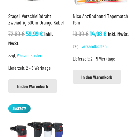
Stageli Verschleißdraht
Nico Anzündband Tapematch
zweiadrig 500m Orange Kabel
15m
Ursprünglicher
Aktueller
Ursprünglicher
Aktueller
72,89
€
59,99
€
19,99
€
14,98
€
inkl.
inkl. MwSt.
Preis
Preis
Preis
Preis
MwSt.
zzgl.
Versandkosten
war:
ist:
war:
ist:
zzgl.
Versandkosten
Lieferzeit:
2 - 5 Werktage
72,89 €
59,99 €.
19,99 €
14,98 €.
Lieferzeit:
2 - 5 Werktage
In den Warenkorb
In den Warenkorb
ANGEBOT!