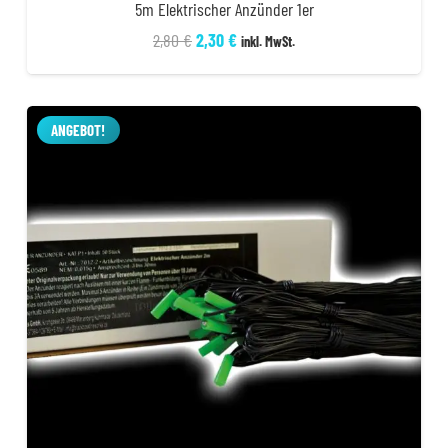
5m Elektrischer Anzünder 1er
Ursprünglicher
Aktueller
2,80
€
2,30
€
inkl. MwSt.
Preis
Preis
war:
ist:
2,80 €
2,30 €.
ANGEBOT!