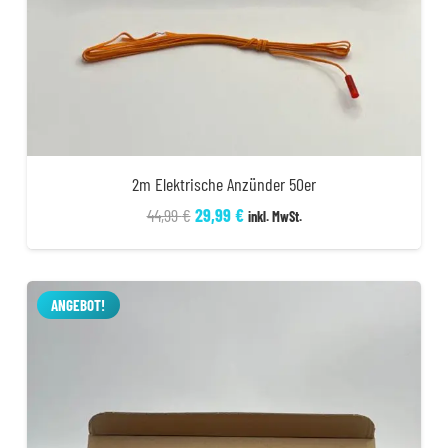
2m Elektrische Anzünder 50er
Ursprünglicher
Aktueller
44,99
€
29,99
€
inkl. MwSt.
Preis
Preis
war:
ist:
44,99 €
29,99 €.
ANGEBOT!