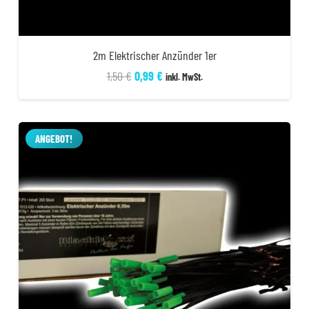
2m Elektrischer Anzünder 1er
Ursprünglicher
Aktueller
1,50
€
0,99
€
inkl. MwSt.
Preis
Preis
war:
ist:
1,50 €
0,99 €.
ANGEBOT!