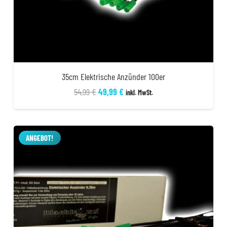
35cm Elektrische Anzünder 100er
Ursprünglicher
Aktueller
54,99
€
49,99
€
inkl. MwSt.
Preis
Preis
war:
ist:
54,99 €
49,99 €.
ANGEBOT!