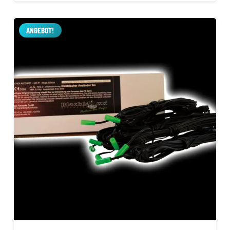
war:
ist:
79,99 €
49,99 €.
ANGEBOT!