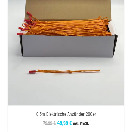
0,5m Elektrische Anzünder 200er
Ursprünglicher
Aktueller
79,99
€
49,99
€
inkl. MwSt.
Preis
Preis