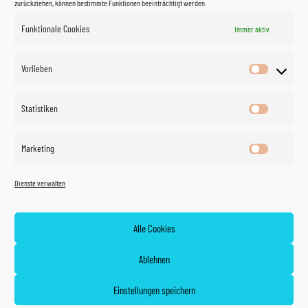
zurückziehen, können bestimmte Funktionen beeinträchtigt werden.
Funktionale Cookies
Immer aktiv
Impressum
Vorlieben
Vorlieben
Datenschutzerklärung
Statistiken
Statistik
Kontakt
Marketing
Marketin
Öffnungszeiten
©
Vertrag
Dienste verwalten
widerrufen
2026
Zahlung und Versand
Alle Cookies
Widerrufsrecht
Ablehnen
AGB
Einstellungen speichern