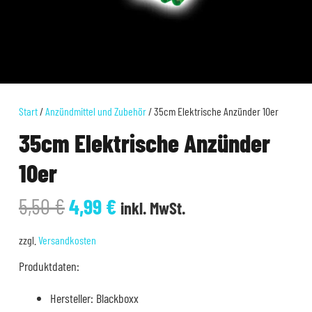
Start
/
Anzündmittel und Zubehör
/ 35cm Elektrische Anzünder 10er
35cm Elektrische Anzünder
10er
Ursprünglicher
Aktueller
5,50
€
4,99
€
inkl. MwSt.
Preis
Preis
war:
ist:
zzgl.
Versandkosten
5,50 €
4,99 €.
Produktdaten:
Hersteller: Blackboxx