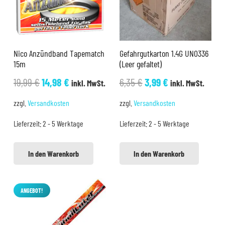
Nico Anzündband Tapematch
Gefahrgutkarton 1.4G UN0336
15m
(Leer gefaltet)
Ursprünglicher
Aktueller
Ursprünglicher
Aktueller
19,99
€
14,98
€
6,35
€
3,99
€
inkl. MwSt.
inkl. MwSt.
Preis
Preis
Preis
Preis
zzgl.
Versandkosten
zzgl.
Versandkosten
war:
ist:
war:
ist:
Lieferzeit:
2 - 5 Werktage
Lieferzeit:
2 - 5 Werktage
19,99 €
14,98 €.
6,35 €
3,99 €.
In den Warenkorb
In den Warenkorb
ANGEBOT!