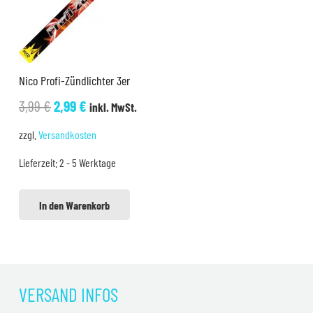
Nico Profi-Zündlichter 3er
Ursprünglicher
Aktueller
3,99
€
2,99
€
inkl. MwSt.
Preis
Preis
zzgl.
Versandkosten
war:
ist:
Lieferzeit:
2 - 5 Werktage
3,99 €
2,99 €.
In den Warenkorb
VERSAND INFOS