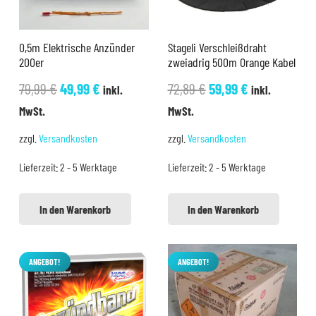
0,5m Elektrische Anzünder
Stageli Verschleißdraht
200er
zweiadrig 500m Orange Kabel
Ursprünglicher
Aktueller
Ursprünglicher
Aktueller
79,99
€
49,99
€
72,89
€
59,99
€
inkl.
inkl.
Preis
Preis
Preis
Preis
MwSt.
MwSt.
war:
ist:
war:
ist:
zzgl.
Versandkosten
zzgl.
Versandkosten
79,99 €
49,99 €.
72,89 €
59,99 €.
Lieferzeit:
2 - 5 Werktage
Lieferzeit:
2 - 5 Werktage
In den Warenkorb
In den Warenkorb
ANGEBOT!
ANGEBOT!