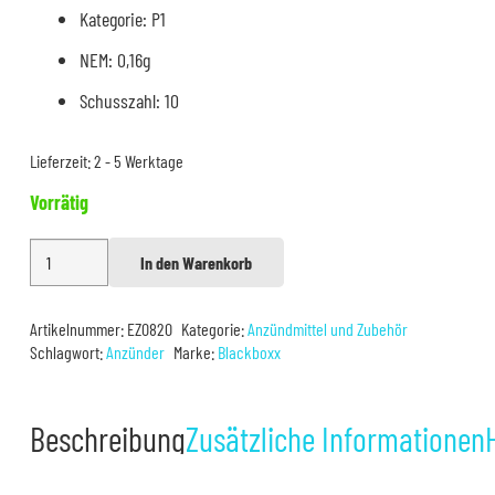
Kategorie: P1
NEM: 0,16g
Schusszahl: 10
Lieferzeit:
2 - 5 Werktage
Vorrätig
35cm
In den Warenkorb
Alternative:
Elektrische
Anzünder
Artikelnummer:
EZ0820
Kategorie:
Anzündmittel und Zubehör
10er
Schlagwort:
Anzünder
Marke:
Blackboxx
Menge
Beschreibung
Zusätzliche Informationen