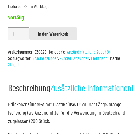
Lieferzeit:
2 - 5 Werktage
Vorrätig
0,5m
In den Warenkorb
Alternative:
Elektrische
Anzünder
Artikelnummer:
EZ0828
Kategorie:
Anzündmittel und Zubehör
200er
Schlagwörter:
Brückenzünder
,
Zünder
,
Anzünder
,
Elektrisch
Marke:
Menge
Stageli
Beschreibung
Zusätzliche Informationen
Brückenanzünder-A mit Plastikhülse, 0,5m Drahtlänge, orange
Isolierung (als Anzündmittel für die Verwendung in Deutschland
zugelassen) 200 Stück.