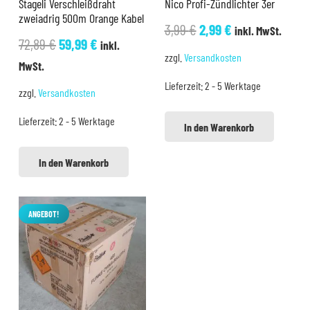
Stageli Verschleißdraht
Nico Profi-Zündlichter 3er
zweiadrig 500m Orange Kabel
Ursprünglicher
Aktueller
3,99
€
2,99
€
inkl. MwSt.
Ursprünglicher
Aktueller
72,89
€
59,99
€
inkl.
Preis
Preis
zzgl.
Versandkosten
Preis
Preis
MwSt.
war:
ist:
war:
ist:
Lieferzeit:
2 - 5 Werktage
3,99 €
2,99 €.
zzgl.
Versandkosten
72,89 €
59,99 €.
Lieferzeit:
2 - 5 Werktage
In den Warenkorb
In den Warenkorb
ANGEBOT!