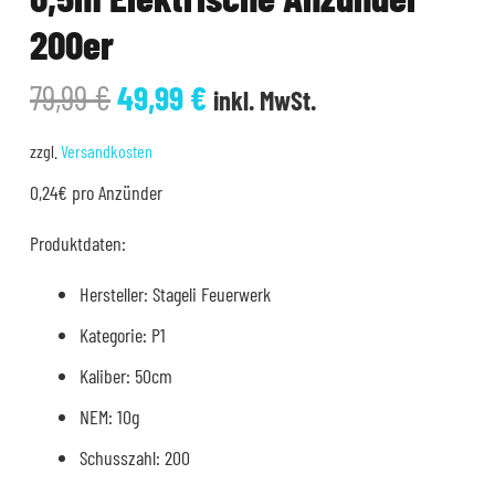
200er
Ursprünglicher
Aktueller
79,99
€
49,99
€
inkl. MwSt.
Preis
Preis
war:
ist:
zzgl.
Versandkosten
79,99 €
49,99 €.
0,24€ pro Anzünder
Produktdaten:
Hersteller: Stageli Feuerwerk
Kategorie: P1
Kaliber: 50cm
NEM: 10g
Schusszahl: 200