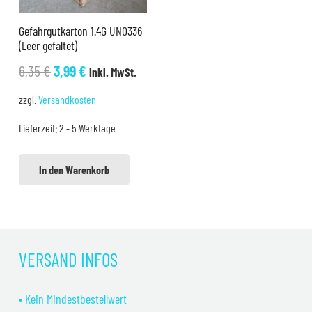
Gefahrgutkarton 1.4G UN0336
(Leer gefaltet)
Ursprünglicher
Aktueller
6,35
€
3,99
€
inkl. MwSt.
Preis
Preis
zzgl.
Versandkosten
war:
ist:
Lieferzeit:
2 - 5 Werktage
6,35 €
3,99 €.
In den Warenkorb
VERSAND INFOS
• Kein Mindestbestellwert