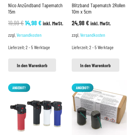
Nico Anzündband Tapematch
Blitzband Tapematch 2Rollen
15m
10m x 5cm
Ursprünglicher
Aktueller
19,99
€
14,98
€
24,98
€
inkl. MwSt.
inkl. MwSt.
Preis
Preis
zzgl.
Versandkosten
zzgl.
Versandkosten
war:
ist:
Lieferzeit:
2 - 5 Werktage
Lieferzeit:
2 - 5 Werktage
19,99 €
14,98 €.
In den Warenkorb
In den Warenkorb
ANGEBOT!
ANGEBOT!