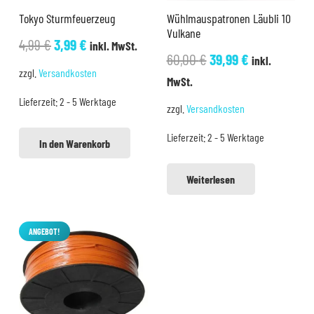
Tokyo Sturmfeuerzeug
Wühlmauspatronen Läubli 10
Vulkane
Ursprünglicher
Aktueller
4,99
€
3,99
€
inkl. MwSt.
Ursprünglicher
Aktueller
60,00
€
39,99
€
inkl.
Preis
Preis
zzgl.
Versandkosten
Preis
Preis
MwSt.
war:
ist:
war:
ist:
Lieferzeit:
2 - 5 Werktage
4,99 €
3,99 €.
zzgl.
Versandkosten
60,00 €
39,99 €.
Lieferzeit:
2 - 5 Werktage
In den Warenkorb
Weiterlesen
ANGEBOT!