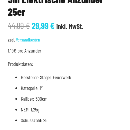
25er
Ursprünglicher
Aktueller
44,99
€
29,99
€
inkl. MwSt.
Preis
Preis
war:
ist:
zzgl.
Versandkosten
44,99 €
29,99 €.
1,19€ pro Anzünder
Produktdaten:
Hersteller: Stageli Feuerwerk
Kategorie: P1
Kaliber: 500cm
NEM: 1,25g
Schusszahl: 25