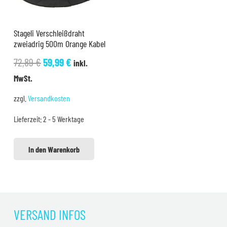
Stageli Verschleißdraht
zweiadrig 500m Orange Kabel
Ursprünglicher
Aktueller
72,89
€
59,99
€
inkl.
Preis
Preis
MwSt.
war:
ist:
zzgl.
Versandkosten
72,89 €
59,99 €.
Lieferzeit:
2 - 5 Werktage
In den Warenkorb
VERSAND INFOS