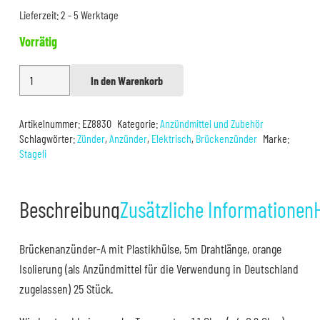
Lieferzeit:
2 - 5 Werktage
Vorrätig
5m
In den Warenkorb
Alternative:
Elektrische
Anzünder
Artikelnummer:
EZ8830
Kategorie:
Anzündmittel und Zubehör
25er
Schlagwörter:
Zünder
,
Anzünder
,
Elektrisch
,
Brückenzünder
Marke:
Menge
Stageli
Beschreibung
Zusätzliche Informationen
Brückenanzünder-A mit Plastikhülse, 5m Drahtlänge, orange
Isolierung (als Anzündmittel für die Verwendung in Deutschland
zugelassen) 25 Stück.