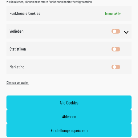
zurückziehen, können bestimmte Funktionen beeinträchtigt werden.
Funktionale Cookies
Immer aktiv
Impressum
Vorlieben
Vorlieben
Datenschutzerklärung
Statistiken
Statistik
Kontakt
Marketing
Marketin
Öffnungszeiten
©
Vertrag
Dienste verwalten
widerrufen
2026
Zahlung und Versand
Alle Cookies
Widerrufsrecht
Ablehnen
AGB
Einstellungen speichern