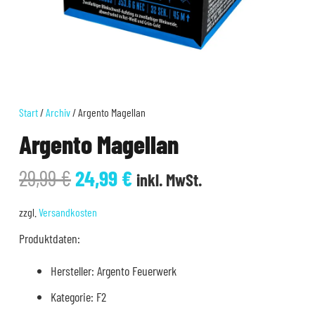
Start
/
Archiv
/ Argento Magellan
Argento Magellan
Ursprünglicher
Aktueller
29,99
€
24,99
€
inkl. MwSt.
Preis
Preis
war:
ist:
zzgl.
Versandkosten
29,99 €
24,99 €.
Produktdaten:
Hersteller: Argento Feuerwerk
Kategorie: F2