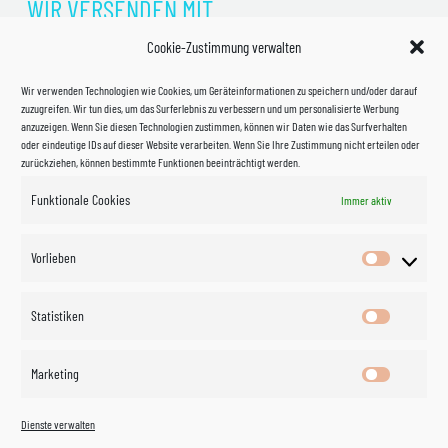
WIR VERSENDEN MIT
Cookie-Zustimmung verwalten
Wir verwenden Technologien wie Cookies, um Geräteinformationen zu speichern und/oder darauf
zuzugreifen. Wir tun dies, um das Surferlebnis zu verbessern und um personalisierte Werbung
anzuzeigen. Wenn Sie diesen Technologien zustimmen, können wir Daten wie das Surfverhalten
oder eindeutige IDs auf dieser Website verarbeiten. Wenn Sie Ihre Zustimmung nicht erteilen oder
zurückziehen, können bestimmte Funktionen beeinträchtigt werden.
Funktionale Cookies
Immer aktiv
Impressum
Vorlieben
Vorlieben
Datenschutzerklärung
Statistiken
Statistik
Kontakt
Marketing
Marketin
Öffnungszeiten
©
Vertrag
Dienste verwalten
widerrufen
2026