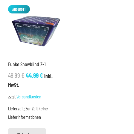
ANGEBOT!
Funke Snowblind Z-1
Ursprünglicher
Aktueller
49,99
€
44,99
€
inkl.
Preis
Preis
MwSt.
war:
ist:
zzgl.
Versandkosten
49,99 €
44,99 €.
Lieferzeit:
Zur Zeit keine
Lieferinformationen