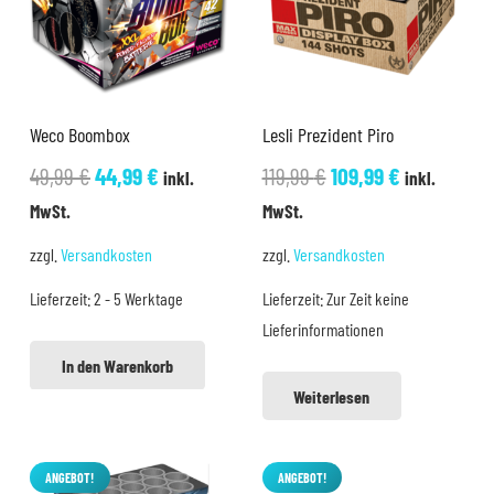
Weco Boombox
Lesli Prezident Piro
Ursprünglicher
Aktueller
Ursprünglicher
Aktueller
49,99
€
44,99
€
119,99
€
109,99
€
inkl.
inkl.
Preis
Preis
Preis
Preis
MwSt.
MwSt.
war:
ist:
war:
ist:
zzgl.
Versandkosten
zzgl.
Versandkosten
49,99 €
44,99 €.
119,99 €
109,99 €.
Lieferzeit:
2 - 5 Werktage
Lieferzeit:
Zur Zeit keine
Lieferinformationen
In den Warenkorb
Weiterlesen
ANGEBOT!
ANGEBOT!