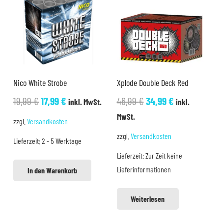
Nico White Strobe
Xplode Double Deck Red
Ursprünglicher
Aktueller
Ursprünglicher
Aktueller
19,99
€
17,99
€
46,99
€
34,99
€
inkl. MwSt.
inkl.
Preis
Preis
Preis
Preis
MwSt.
zzgl.
Versandkosten
war:
ist:
war:
ist:
zzgl.
Versandkosten
Lieferzeit:
2 - 5 Werktage
19,99 €
17,99 €.
46,99 €
34,99 €.
Lieferzeit:
Zur Zeit keine
Lieferinformationen
In den Warenkorb
Weiterlesen