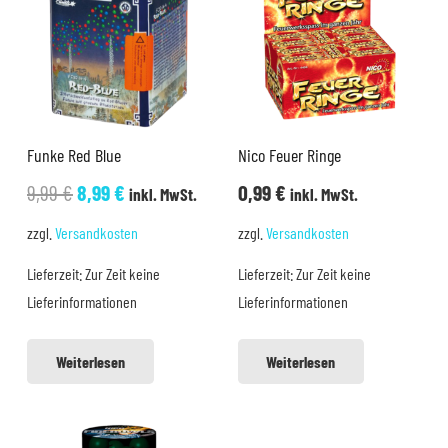
Funke Red Blue
Nico Feuer Ringe
Ursprünglicher
Aktueller
9,99
€
8,99
€
0,99
€
inkl. MwSt.
inkl. MwSt.
Preis
Preis
zzgl.
Versandkosten
zzgl.
Versandkosten
war:
ist:
Lieferzeit:
Zur Zeit keine
Lieferzeit:
Zur Zeit keine
9,99 €
8,99 €.
Lieferinformationen
Lieferinformationen
Weiterlesen
Weiterlesen