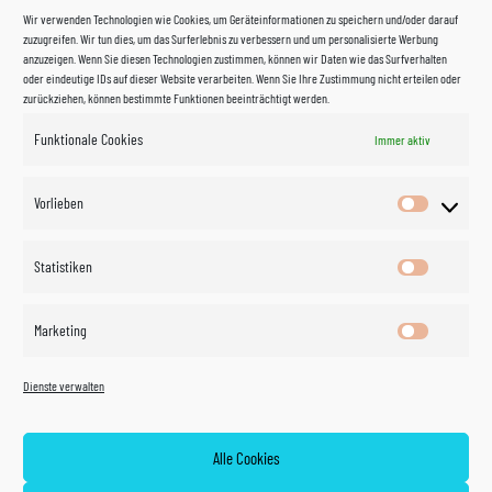
Wir verwenden Technologien wie Cookies, um Geräteinformationen zu speichern und/oder darauf
zuzugreifen. Wir tun dies, um das Surferlebnis zu verbessern und um personalisierte Werbung
anzuzeigen. Wenn Sie diesen Technologien zustimmen, können wir Daten wie das Surfverhalten
oder eindeutige IDs auf dieser Website verarbeiten. Wenn Sie Ihre Zustimmung nicht erteilen oder
zurückziehen, können bestimmte Funktionen beeinträchtigt werden.
Funktionale Cookies
Immer aktiv
Impressum
Vorlieben
Vorlieben
Datenschutzerklärung
Statistiken
Statistik
Kontakt
Marketing
Marketin
Öffnungszeiten
©
Vertrag
Dienste verwalten
widerrufen
2026
Zahlung und Versand
Alle Cookies
Widerrufsrecht