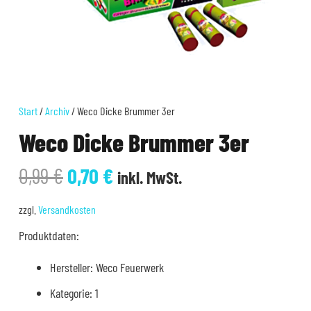
Start
/
Archiv
/ Weco Dicke Brummer 3er
Weco Dicke Brummer 3er
Ursprünglicher
Aktueller
0,99
€
0,70
€
inkl. MwSt.
Preis
Preis
war:
ist:
zzgl.
Versandkosten
0,99 €
0,70 €.
Produktdaten:
Hersteller: Weco Feuerwerk
Kategorie: 1