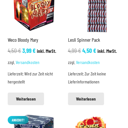
Weco Bloody Mary
Lesli Spinner Pack
Ursprünglicher
Aktueller
Ursprünglicher
Aktueller
4,50
€
3,99
€
4,99
€
4,50
€
inkl. MwSt.
inkl. MwSt.
Preis
Preis
Preis
Preis
zzgl.
Versandkosten
zzgl.
Versandkosten
war:
ist:
war:
ist:
Lieferzeit:
Wird zur Zeit nicht
Lieferzeit:
Zur Zeit keine
4,50 €
3,99 €.
4,99 €
4,50 €.
hergestellt
Lieferinformationen
Weiterlesen
Weiterlesen
ANGEBOT!