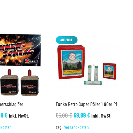
ANGEBOT!
nerschlag 3er
Funke Retro Super Böller 1 80er P1
sprünglicher
Aktueller
Ursprünglicher
Aktueller
69
€
65,00
€
59,99
€
inkl. MwSt.
inkl. MwSt.
eis
Preis
Preis
Preis
dkosten
zzgl.
Versandkosten
r:
ist:
war:
ist: