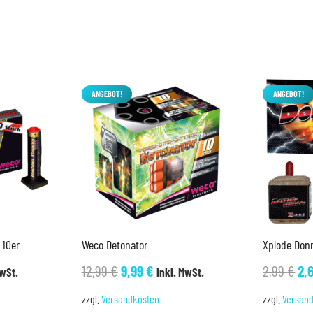
ANGEBOT!
ANGEBOT!
 10er
Weco Detonator
Xplode Don
her
ller
Ursprünglicher
Aktueller
Ur
12,99
€
9,99
€
2,99
€
2,
MwSt.
inkl. MwSt.
Preis
Preis
Pr
zzgl.
Versandkosten
zzgl.
Versan
war:
ist:
wa