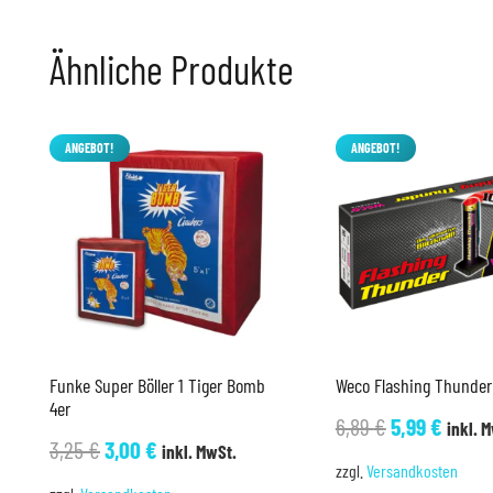
Ähnliche Produkte
ANGEBOT!
ANGEBOT!
Funke Super Böller 1 Tiger Bomb
Weco Flashing Thunder
4er
Ursprünglic
Aktue
6,89
€
5,99
€
inkl. 
Ursprünglicher
Aktueller
3,25
€
3,00
€
inkl. MwSt.
Preis
Preis
zzgl.
Versandkosten
Preis
Preis
war:
ist: