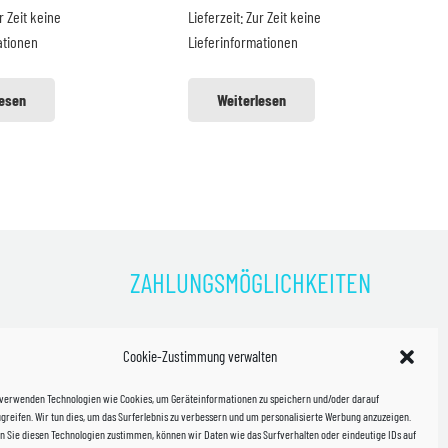
r Zeit keine
Lieferzeit:
Zur Zeit keine
99 €
2,69 €.
65,00 €
59,99 €.
ationen
Lieferinformationen
lesen
Weiterlesen
ZAHLUNGSMÖGLICHKEITEN
)
Cookie-Zustimmung verwalten
kosten!
 verwenden Technologien wie Cookies, um Geräteinformationen zu speichern und/oder darauf
halb
greifen. Wir tun dies, um das Surferlebnis zu verbessern und um personalisierte Werbung anzuzeigen.
 Sie diesen Technologien zustimmen, können wir Daten wie das Surfverhalten oder eindeutige IDs auf
in Sachsen