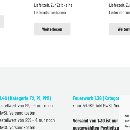
Lieferzeit:
Zur Zeit keine
Lieferzeit:
Zu
.
12,99 €
9,99 €.
2,
Lieferinformationen
Lieferinform
Weiterlesen
Weiter
.4G (Kategorie F2, P1, PM1)
Feuerwerk 1.3G (Kategorie F2
estellwert von 99,- € nur noch
• nur 59,98€ inkl.MwSt. Versand
.MwSt. Versandkosten!
Wir
estellwert von 299,- € nur noch
Versand von 1.3G ist nur inner
zuzu
Wenn
.MwSt. Versandkosten!
ausgewählten Postleitzahlen 