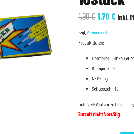
Ursprüngli
Aktue
1,99
€
1,70
€
inkl. 
Preis
Preis
war:
ist:
zzgl.
Versandkosten
1,99 €
1,70 €
Produktdaten:
Hersteller: Funke Feue
Kategorie: F2
NEM: 15g
Schusszahl: 10
Lieferzeit:
Wird zur Zeit nicht herg
Zurzeit nicht Vorrätig