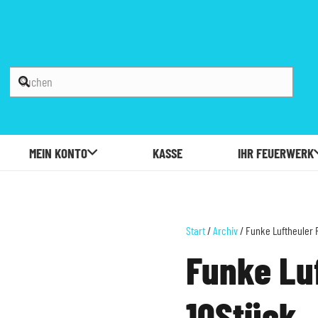
MEIN KONTO
KASSE
IHR FEUERWERK
Start
/
Archiv
/ Funke Luftheuler 
Funke Lu
10Stück