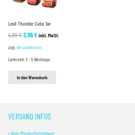
Lesli Thunder Cube 3er
Ursprünglicher
Aktueller
4,99
€
3,99
€
inkl. MwSt.
Preis
Preis
zzgl.
Versandkosten
war:
ist:
Lieferzeit:
2 - 5 Werktage
4,99 €
3,99 €.
In den Warenkorb
VERSAND INFOS
• Kein Mindestbestellwert