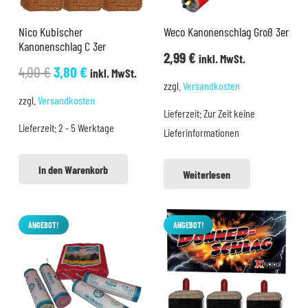
Nico Kubischer
Weco Kanonenschlag Groß 3er
Kanonenschlag C 3er
2,99
€
inkl. MwSt.
Ursprünglicher
Aktueller
4,00
€
3,80
€
inkl. MwSt.
zzgl.
Versandkosten
Preis
Preis
zzgl.
Versandkosten
war:
ist:
Lieferzeit:
Zur Zeit keine
Lieferzeit:
2 - 5 Werktage
4,00 €
3,80 €.
Lieferinformationen
In den Warenkorb
Weiterlesen
ANGEBOT!
ANGEBOT!