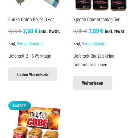
Funke China Böller D 4er
Xplode Donnerschlag 3er
Ursprünglicher
Aktueller
Ursprünglicher
Aktueller
2,75
€
2,50
€
2,99
€
2,69
€
inkl. MwSt.
inkl. MwSt.
Preis
Preis
Preis
Preis
zzgl.
Versandkosten
zzgl.
Versandkosten
war:
ist:
war:
ist:
Lieferzeit:
2 - 5 Werktage
Lieferzeit:
Zur Zeit keine
2,75 €
2,50 €.
2,99 €
2,69 €.
Lieferinformationen
In den Warenkorb
Weiterlesen
ANGEBOT!