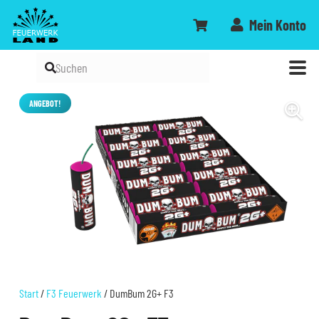
Mein Konto
ANGEBOT!
Start
/
F3 Feuerwerk
/ DumBum 2G+ F3