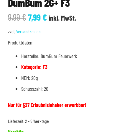
DumBum 2G+ F3
Ursprünglicher
Aktueller
9,99
€
7,99
€
inkl. MwSt.
Preis
Preis
war:
ist:
zzgl.
Versandkosten
9,99 €
7,99 €.
Produktdaten:
Hersteller: DumBum Feuerwerk
Kategorie: F3
NEM: 20g
Schusszahl: 20
Nur für §27 Erlaubnisinhaber erwerbbar!
Lieferzeit:
2 - 5 Werktage
Vorrätig