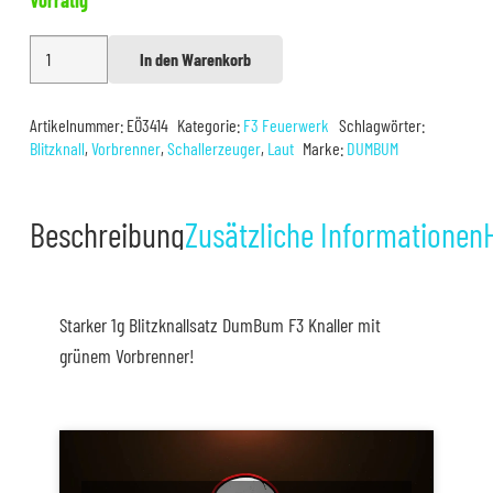
DumBum
In den Warenkorb
Alternative:
2G+
F3
Artikelnummer:
EÖ3414
Kategorie:
F3 Feuerwerk
Schlagwörter:
Menge
Blitzknall
,
Vorbrenner
,
Schallerzeuger
,
Laut
Marke:
DUMBUM
Beschreibung
Zusätzliche Informationen
Starker 1g Blitzknallsatz DumBum F3 Knaller mit
grünem Vorbrenner!