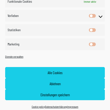
Funktionale Cookies
Immer aktiv
Impressum
Vorlieben
Vorlieben
Datenschutzerklärung
Statistiken
Statistik
Kontakt
Marketing
Marketin
Öffnungszeiten
©
Vertrag
Dienste verwalten
widerrufen
2026
Zahlung und Versand
Alle Cookies
Widerrufsrecht
Ablehnen
AGB
Einstellungen speichern
Cookie policy (EU)
Cookie policy
Datenschutzerklärung
Impressum