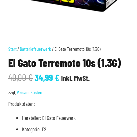
Start
/
Batteriefeuerwerk
/ El Gato Terremoto 10s (1.3G)
El Gato Terremoto 10s (1.3G)
Ursprünglicher
Aktueller
40,00
€
34,99
€
inkl. MwSt.
Preis
Preis
war:
ist:
zzgl.
Versandkosten
40,00 €
34,99 €.
Produktdaten:
Hersteller: El Gato Feuerwerk
Kategorie: F2