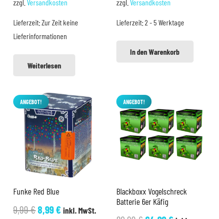
zzgl.
Versandkosten
zzgl.
Versandkosten
war:
ist:
war:
ist:
Lieferzeit:
Zur Zeit keine
Lieferzeit:
2 - 5 Werktage
19,99 €
12,99 €.
15,90 €
14,99 €.
Lieferinformationen
In den Warenkorb
Weiterlesen
ANGEBOT!
ANGEBOT!
Funke Red Blue
Blackboxx Vogelschreck
Batterie 6er Käfig
Ursprünglicher
Aktueller
9,99
€
8,99
€
inkl. MwSt.
Ursprünglicher
Aktueller