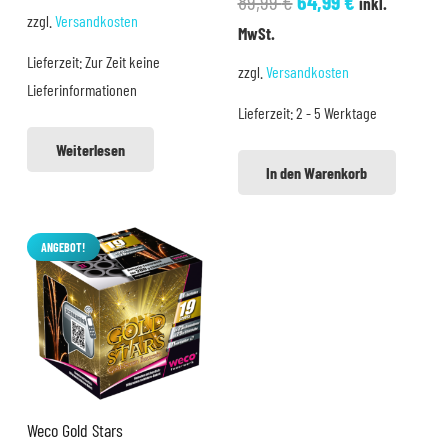
89,99
€
64,99
€
inkl.
Preis
Preis
zzgl.
Versandkosten
Preis
Preis
MwSt.
war:
ist:
war:
ist:
Lieferzeit:
Zur Zeit keine
9,99 €
8,99 €.
zzgl.
Versandkosten
89,99 €
64,99 €.
Lieferinformationen
Lieferzeit:
2 - 5 Werktage
Weiterlesen
In den Warenkorb
ANGEBOT!
Weco Gold Stars