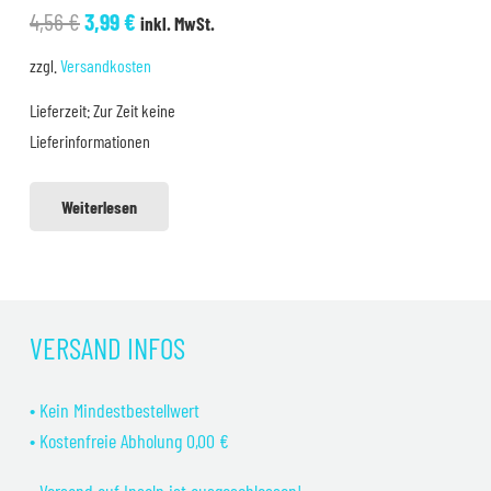
Ursprünglicher
Aktueller
4,56
€
3,99
€
inkl. MwSt.
Preis
Preis
zzgl.
Versandkosten
war:
ist:
Lieferzeit:
Zur Zeit keine
4,56 €
3,99 €.
Lieferinformationen
Weiterlesen
VERSAND INFOS
• Kein Mindestbestellwert
• Kostenfreie Abholung 0,00 €
• Versand auf Inseln ist ausgeschlossen!