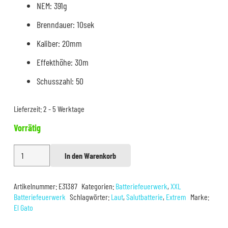
NEM: 391g
Brenndauer: 10sek
Kaliber: 20mm
Effekthöhe: 30m
Schusszahl: 50
Lieferzeit:
2 - 5 Werktage
Vorrätig
El
In den Warenkorb
Alternative:
Gato
Terremoto
Artikelnummer:
E31387
Kategorien:
Batteriefeuerwerk
,
XXL
10s
Batteriefeuerwerk
Schlagwörter:
Laut
,
Salutbatterie
,
Extrem
Marke:
(1.3G)
El Gato
Menge