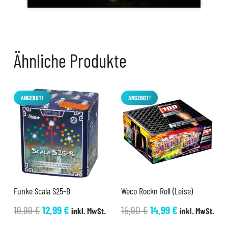
Ähnliche Produkte
ANGEBOT!
ANGEBOT!
Funke Scala S25-B
Weco Rockn Roll (Leise)
Ursprünglicher
Aktueller
Ursprünglicher
Aktueller
19,99
€
12,99
€
15,90
€
14,99
€
inkl. MwSt.
inkl. MwSt.
Preis
Preis
Preis
Preis