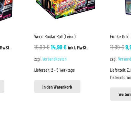
Weco Rockn Roll (Leise)
Funke Gold 
cher
eller
Ursprünglicher
Aktueller
Ur
15,90
€
14,99
€
11,99
€
9,
 MwSt.
inkl. MwSt.
s
Preis
Preis
Pr
zzgl.
Versandkosten
zzgl.
Versan
war:
ist:
wa
Lieferzeit:
2 - 5 Werktage
Lieferzeit:
Zu
 €.
15,90 €
14,99 €.
11
Lieferinform
In den Warenkorb
Weiter