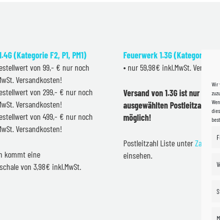
.4G (Kategorie F2, P1, PM1)
Feuerwerk 1.3G (Kategorie F2
estellwert von 99,- € nur noch
• nur 59,98€ inkl.MwSt. Versand
.MwSt. Versandkosten!
Wir
estellwert von 299,- € nur noch
Versand von 1.3G ist nur inner
zuzu
Wenn
.MwSt. Versandkosten!
ausgewählten Postleitzahlen 
dies
estellwert von 499,- € nur noch
möglich!
bes
.MwSt. Versandkosten!
F
Postleitzahl Liste unter
Zahlung
en kommt eine
einsehen.
V
schale von 3,98€ inkl.MwSt.
S
M