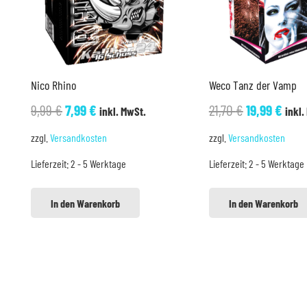
Nico Rhino
Weco Tanz der Vamp
Ursprünglicher
Aktueller
Ursprüngli
Aktu
9,99
€
7,99
€
21,70
€
19,99
€
inkl. MwSt.
inkl.
Preis
Preis
Preis
Prei
zzgl.
Versandkosten
zzgl.
Versandkosten
war:
ist:
war:
ist:
Lieferzeit:
2 - 5 Werktage
Lieferzeit:
2 - 5 Werktage
9,99 €
7,99 €.
21,70 €
19,99
In den Warenkorb
In den Warenkorb