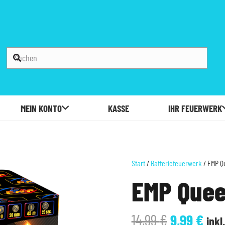
MEIN KONTO
KASSE
IHR FEUERWERK
Start
/
Batteriefeuerwerk
/ EMP Q
EMP Quee
Ursprüngl
Akt
14,99
€
9,99
€
inkl