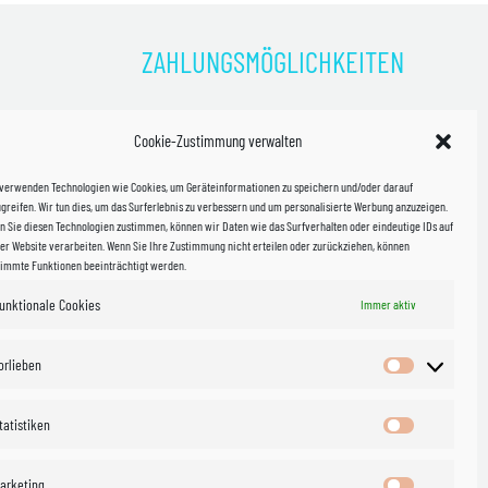
ZAHLUNGSMÖGLICHKEITEN
)
Cookie-Zustimmung verwalten
kosten!
 verwenden Technologien wie Cookies, um Geräteinformationen zu speichern und/oder darauf
halb
greifen. Wir tun dies, um das Surferlebnis zu verbessern und um personalisierte Werbung anzuzeigen.
 Sie diesen Technologien zustimmen, können wir Daten wie das Surfverhalten oder eindeutige IDs auf
in Sachsen
er Website verarbeiten. Wenn Sie Ihre Zustimmung nicht erteilen oder zurückziehen, können
timmte Funktionen beeinträchtigt werden.
unktionale Cookies
WIR VERSENDEN MIT
Immer aktiv
 & Versand
orlieben
Vorlieben
tatistiken
Statistiken
arketing