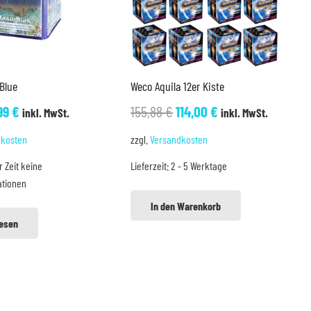
Blue
Weco Aquila 12er Kiste
sprünglicher
Aktueller
Ursprünglicher
Aktueller
99
€
155,88
€
114,00
€
inkl. MwSt.
inkl. MwSt.
eis
Preis
Preis
Preis
dkosten
zzgl.
Versandkosten
r:
ist:
war:
ist:
r Zeit keine
Lieferzeit:
2 - 5 Werktage
,99 €
9,99 €.
155,88 €
114,00 €.
ationen
In den Warenkorb
lesen