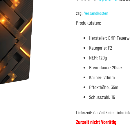
Preis
Pre
war:
ist:
zzgl.
Versandkosten
14,99 €
9,99
Produktdaten:
Hersteller: EMP Feuerw
Kategorie: F2
NEM: 120g
Brenndauer: 20sek
Kaliber: 20mm
Effekthöhe: 35m
Schusszahl: 16
Lieferzeit:
Zur Zeit keine Lieferin
Zurzeit nicht Vorrätig