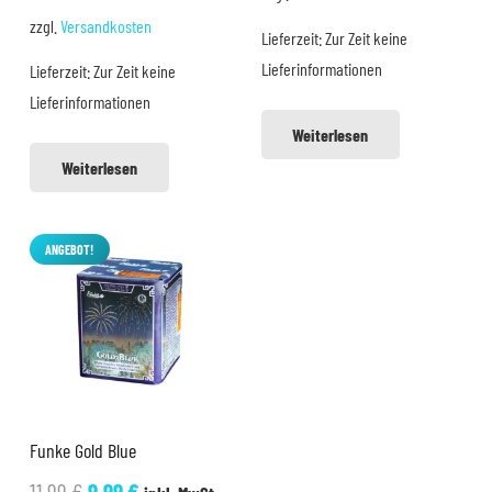
war:
ist:
zzgl.
Versandkosten
Lieferzeit:
Zur Zeit keine
143,76 €
103,20 €.
Lieferinformationen
Lieferzeit:
Zur Zeit keine
Lieferinformationen
Weiterlesen
Weiterlesen
ANGEBOT!
Funke Gold Blue
Ursprünglicher
Aktueller
11,99
€
9,99
€