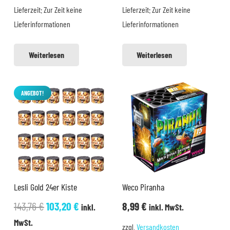
Lieferzeit:
Zur Zeit keine
Lieferzeit:
Zur Zeit keine
9,99 €
8,99 €.
12,99 €
9,99 €.
Lieferinformationen
Lieferinformationen
Weiterlesen
Weiterlesen
ANGEBOT!
Lesli Gold 24er Kiste
Weco Piranha
Ursprünglicher
Aktueller
143,76
€
103,20
€
8,99
€
inkl.
inkl. MwSt.
Preis
Preis
MwSt.
zzgl.
Versandkosten