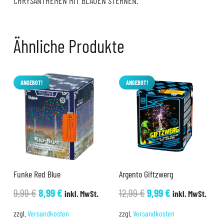
CHRYSANTHEMEN MIT BLAUEN STERNEN.
Ähnliche Produkte
ANGEBOT!
ANGEBOT!
Funke Red Blue
Argento Giftzwerg
Ursprünglicher
Aktueller
Ursprünglicher
Aktueller
9,99
€
8,99
€
12,99
€
9,99
€
inkl. MwSt.
inkl. MwSt.
Preis
Preis
Preis
Preis
zzgl.
Versandkosten
zzgl.
Versandkosten
war:
ist:
war:
ist: