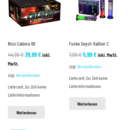
Nico Caldera 99
Funke Geysir Kaliber C
Ursprünglicher
Aktueller
Ursprünglicher
Aktueller
44,99
€
39,99
€
7,99
€
5,99
€
inkl.
inkl. MwSt.
Preis
Preis
Preis
Preis
MwSt.
zzgl.
Versandkosten
war:
ist:
war:
ist:
zzgl.
Versandkosten
Lieferzeit:
Zur Zeit keine
44,99 €
39,99 €.
7,99 €
5,99 €.
Lieferinformationen
Lieferzeit:
Zur Zeit keine
Lieferinformationen
Weiterlesen
Weiterlesen