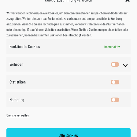
Wir verwenden Technologien wie Cookies, um Geräteinformationen zu speichern und/oder darauf
zuzugreifen. Wir tun dies, um das Surferlebnis zu verbessern und um personalisierte Werbung
anzuzeigen. Wenn Sie diesen Technologien zustimmen, können wir Daten wie das Surfverhalten
oder eindeutige IDs auf dieser Website verarbeiten. Wenn Sie Ihre Zustimmung nicht erteilen oder
zurückziehen, können bestimmte Funktionen beeinträchtigt werden.
Funktionale Cookies
Immer aktiv
Impressum
Vorlieben
Vorlieben
Datenschutzerklärung
Statistiken
Statistik
Kontakt
Marketing
Marketin
Öffnungszeiten
©
Vertrag
Dienste verwalten
widerrufen
2026
Zahlung und Versand
Alle Cookies