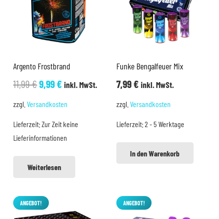
Argento Frostbrand
Funke Bengalfeuer Mix
Ursprünglicher
Aktueller
11,99
€
9,99
€
7,99
€
inkl. MwSt.
inkl. MwSt.
Preis
Preis
zzgl.
Versandkosten
zzgl.
Versandkosten
war:
ist:
Lieferzeit:
Zur Zeit keine
Lieferzeit:
2 - 5 Werktage
11,99 €
9,99 €.
Lieferinformationen
In den Warenkorb
Weiterlesen
ANGEBOT!
ANGEBOT!