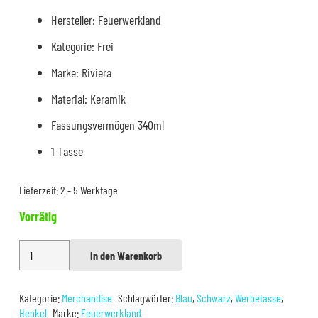
Hersteller: Feuerwerkland
Kategorie: Frei
Marke: Riviera
Material: Keramik
Fassungsvermögen 340ml
1 Tasse
Lieferzeit:
2 - 5 Werktage
Vorrätig
Feuerwerkland
In den Warenkorb
Alternative:
Keramiktasse
Menge
Kategorie:
Merchandise
Schlagwörter:
Blau
,
Schwarz
,
Werbetasse
,
Henkel
Marke:
Feuerwerkland