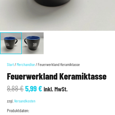
Start
/
Merchandise
/ Feuerwerkland Keramiktasse
Feuerwerkland Keramiktasse
Ursprünglicher
Aktueller
8,88
€
5,99
€
inkl. MwSt.
Preis
Preis
war:
ist:
zzgl.
Versandkosten
8,88 €
5,99 €.
Produktdaten: