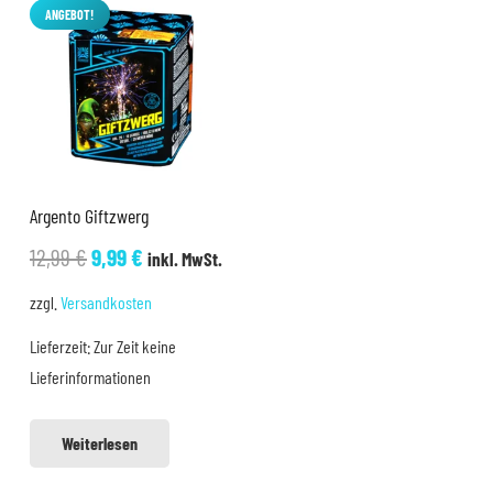
ANGEBOT!
Argento Giftzwerg
Ursprünglicher
Aktueller
12,99
€
9,99
€
inkl. MwSt.
Preis
Preis
zzgl.
Versandkosten
war:
ist:
Lieferzeit:
Zur Zeit keine
12,99 €
9,99 €.
Lieferinformationen
Weiterlesen