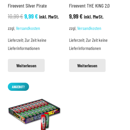
Fireevent Silver Pirate
Fireevent THE KING 2.0
Ursprünglicher
Aktueller
10,99
€
9,99
€
9,99
€
inkl. MwSt.
inkl. MwSt.
Preis
Preis
zzgl.
Versandkosten
zzgl.
Versandkosten
war:
ist:
Lieferzeit:
Zur Zeit keine
Lieferzeit:
Zur Zeit keine
10,99 €
9,99 €.
Lieferinformationen
Lieferinformationen
Weiterlesen
Weiterlesen
ANGEBOT!