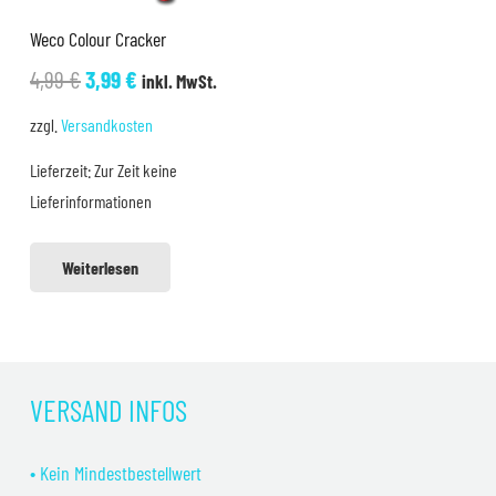
Weco Colour Cracker
Ursprünglicher
Aktueller
4,99
€
3,99
€
inkl. MwSt.
Preis
Preis
zzgl.
Versandkosten
war:
ist:
Lieferzeit:
Zur Zeit keine
4,99 €
3,99 €.
Lieferinformationen
Weiterlesen
VERSAND INFOS
• Kein Mindestbestellwert