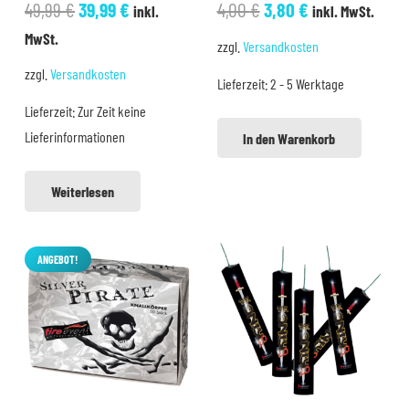
Ursprünglicher
Aktueller
Ursprünglicher
Aktueller
49,99
€
39,99
€
4,00
€
3,80
€
inkl.
inkl. MwSt.
Preis
Preis
Preis
Preis
MwSt.
zzgl.
Versandkosten
war:
ist:
war:
ist:
zzgl.
Versandkosten
Lieferzeit:
2 - 5 Werktage
49,99 €
39,99 €.
4,00 €
3,80 €.
Lieferzeit:
Zur Zeit keine
Lieferinformationen
In den Warenkorb
Weiterlesen
ANGEBOT!