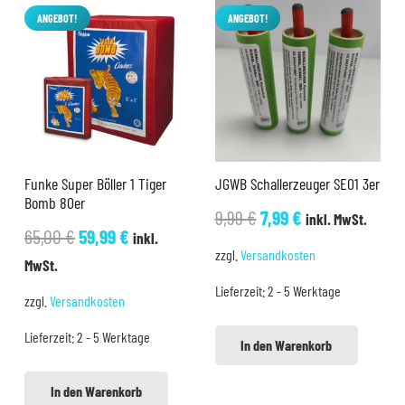
ANGEBOT!
ANGEBOT!
Funke Super Böller 1 Tiger
JGWB Schallerzeuger SE01 3er
Bomb 80er
Ursprünglicher
Aktueller
9,99
€
7,99
€
inkl. MwSt.
Ursprünglicher
Aktueller
65,00
€
59,99
€
inkl.
Preis
Preis
zzgl.
Versandkosten
Preis
Preis
MwSt.
war:
ist:
war:
ist:
Lieferzeit:
2 - 5 Werktage
9,99 €
7,99 €.
zzgl.
Versandkosten
65,00 €
59,99 €.
Lieferzeit:
2 - 5 Werktage
In den Warenkorb
In den Warenkorb