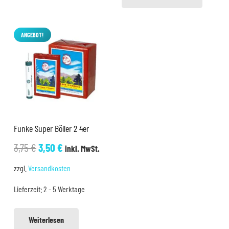
ANGEBOT!
Funke Super Böller 2 4er
Ursprünglicher
Aktueller
3,75
€
3,50
€
inkl. MwSt.
Preis
Preis
zzgl.
Versandkosten
war:
ist:
Lieferzeit:
2 - 5 Werktage
3,75 €
3,50 €.
Weiterlesen