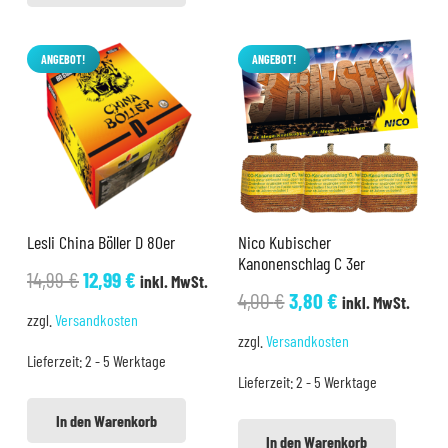
ANGEBOT!
ANGEBOT!
Lesli China Böller D 80er
Nico Kubischer
Kanonenschlag C 3er
Ursprünglicher
Aktueller
14,99
€
12,99
€
inkl. MwSt.
Ursprünglicher
Aktueller
4,00
€
3,80
€
inkl. MwSt.
Preis
Preis
zzgl.
Versandkosten
Preis
Preis
war:
ist:
zzgl.
Versandkosten
war:
ist:
Lieferzeit:
2 - 5 Werktage
14,99 €
12,99 €.
Lieferzeit:
2 - 5 Werktage
4,00 €
3,80 €.
In den Warenkorb
In den Warenkorb