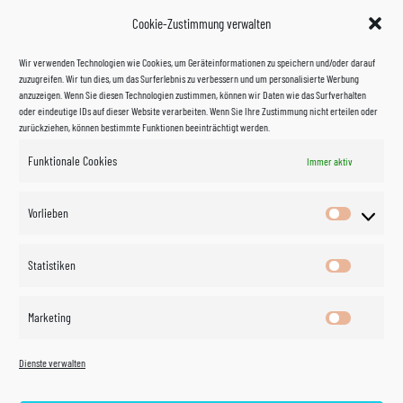
Cookie-Zustimmung verwalten
Wir verwenden Technologien wie Cookies, um Geräteinformationen zu speichern und/oder darauf
zuzugreifen. Wir tun dies, um das Surferlebnis zu verbessern und um personalisierte Werbung
anzuzeigen. Wenn Sie diesen Technologien zustimmen, können wir Daten wie das Surfverhalten
oder eindeutige IDs auf dieser Website verarbeiten. Wenn Sie Ihre Zustimmung nicht erteilen oder
zurückziehen, können bestimmte Funktionen beeinträchtigt werden.
Funktionale Cookies
Immer aktiv
Impressum
Vorlieben
Vorlieben
Datenschutzerklärung
Statistiken
Statistik
Kontakt
Marketing
Marketin
Öffnungszeiten
©
Vertrag
Dienste verwalten
widerrufen
2026
Zahlung und Versand