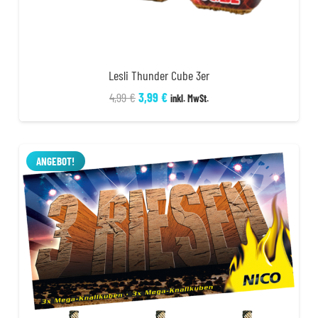
Lesli Thunder Cube 3er
Ursprünglicher
Aktueller
4,99
€
3,99
€
inkl. MwSt.
Preis
Preis
war:
ist:
4,99 €
3,99 €.
ANGEBOT!