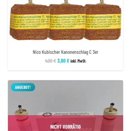
Nico Kubischer Kanonenschlag C 3er
Ursprünglicher
Aktueller
4,00
€
3,80
€
inkl. MwSt.
Preis
Preis
war:
ist:
4,00 €
3,80 €.
ANGEBOT!
NICHT VORRÄTIG