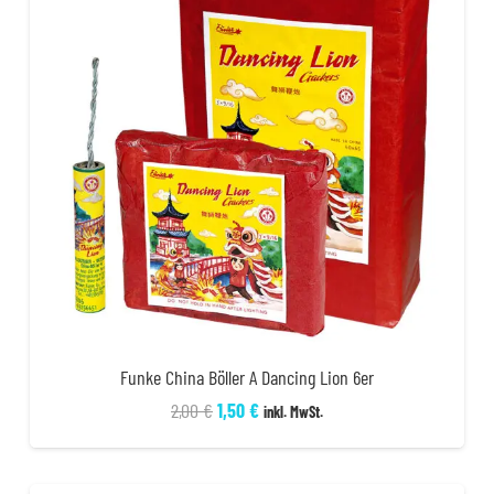
Funke China Böller A Dancing Lion 6er
Ursprünglicher
Aktueller
2,00
€
1,50
€
inkl. MwSt.
Preis
Preis
war:
ist: