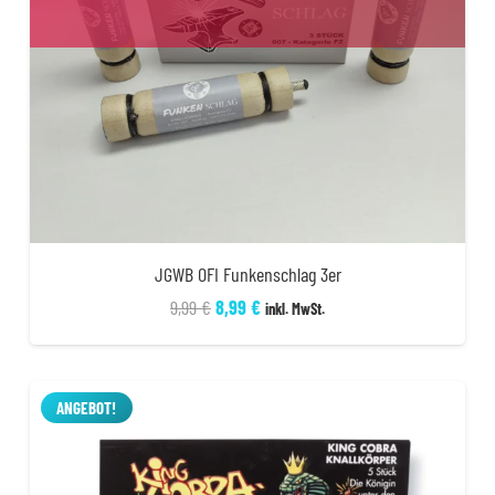
JGWB OFI Funkenschlag 3er
Ursprünglicher
Aktueller
9,99
€
8,99
€
inkl. MwSt.
Preis
Preis
war:
ist:
9,99 €
8,99 €.
ANGEBOT!