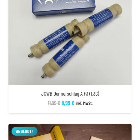
JGWB Donnerschlag A F3 (1.3G)
Ursprünglicher
Aktueller
11,99
€
8,99
€
inkl. MwSt.
Preis
Preis
war:
ist:
11,99 €
8,99 €.
ANGEBOT!