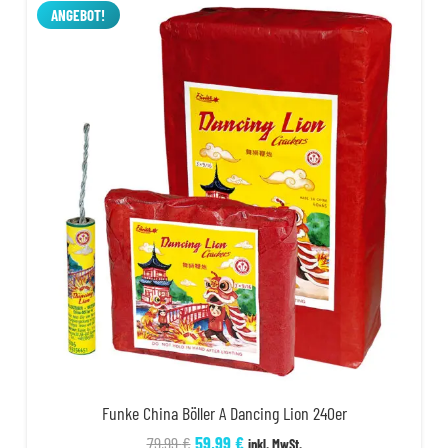
2,00 €
1,50 €.
ANGEBOT!
Funke China Böller A Dancing Lion 240er
Ursprünglicher
Aktueller
79,99
€
59,99
€
inkl. MwSt.