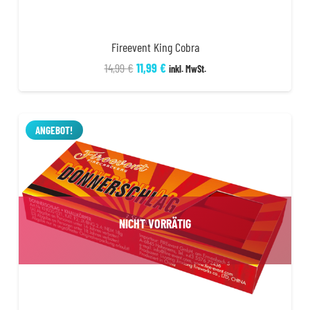
Fireevent King Cobra
Ursprünglicher
Aktueller
14,99
€
11,99
€
inkl. MwSt.
Preis
Preis
war:
ist:
14,99 €
11,99 €.
ANGEBOT!
NICHT VORRÄTIG