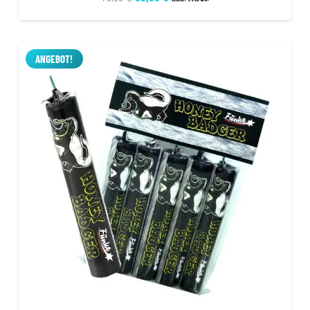
Preis
Preis
war:
ist:
79,99 €
59,99 €.
ANGEBOT!