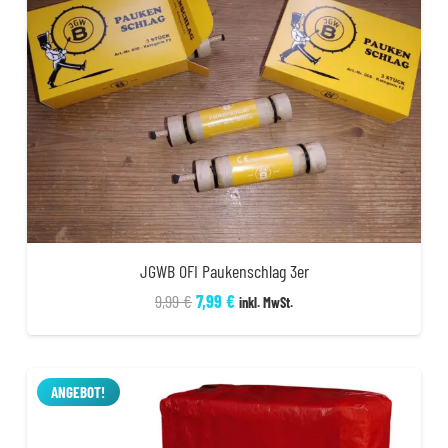
JGWB OFI Paukenschlag 3er
Ursprünglicher
Aktueller
9,99
€
7,99
€
inkl. MwSt.
Preis
Preis
war:
ist:
9,99 €
7,99 €.
ANGEBOT!