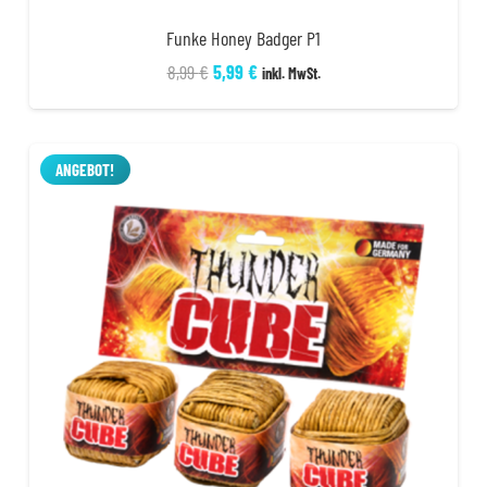
Funke Honey Badger P1
Ursprünglicher
Aktueller
8,99
€
5,99
€
inkl. MwSt.
Preis
Preis
war:
ist:
8,99 €
5,99 €.
ANGEBOT!