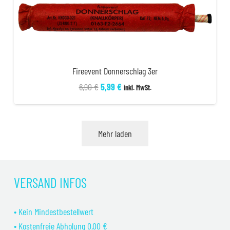
Fireevent Donnerschlag 3er
Ursprünglicher
Aktueller
6,90
€
5,99
€
inkl. MwSt.
Preis
Preis
war:
ist:
6,90 €
5,99 €.
Mehr laden
VERSAND INFOS
• Kein Mindestbestellwert
• Kostenfreie Abholung 0,00 €