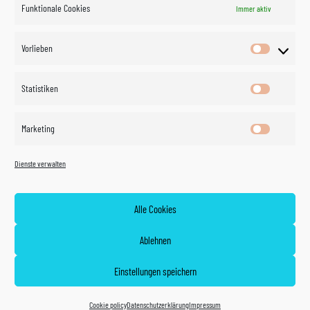
Funktionale Cookies
Immer aktiv
Impressum
Vorlieben
Vorlieben
Datenschutzerklärung
Statistiken
Statistik
Kontakt
Marketing
Marketin
Öffnungszeiten
©
Vertrag
Dienste verwalten
widerrufen
2026
Zahlung und Versand
Alle Cookies
Widerrufsrecht
Ablehnen
AGB
Einstellungen speichern
Cookie policy (EU)
Cookie policy
Datenschutzerklärung
Impressum