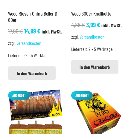
Weco Riesen China Böller D
Weco 300er Knallkette
80er
Ursprünglicher
Aktueller
4,88
€
3,99
€
inkl. MwSt.
Ursprünglicher
Aktueller
17,99
€
14,99
€
inkl. MwSt.
Preis
Preis
zzgl.
Versandkosten
Preis
Preis
war:
ist:
zzgl.
Versandkosten
war:
ist:
Lieferzeit:
2 - 5 Werktage
4,88 €
3,99 €.
Lieferzeit:
2 - 5 Werktage
17,99 €
14,99 €.
In den Warenkorb
In den Warenkorb
ANGEBOT!
ANGEBOT!