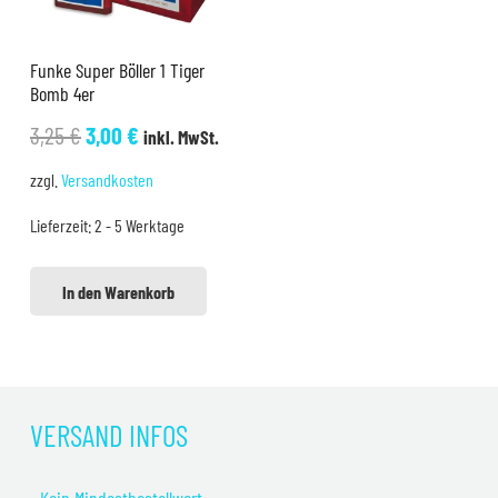
Funke Super Böller 1 Tiger
Bomb 4er
Ursprünglicher
Aktueller
3,25
€
3,00
€
inkl. MwSt.
Preis
Preis
zzgl.
Versandkosten
war:
ist:
Lieferzeit:
2 - 5 Werktage
3,25 €
3,00 €.
In den Warenkorb
VERSAND INFOS
• Kein Mindestbestellwert