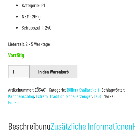
Kategorie: P1
NEM: 264g
Schusszahl: 240
Lieferzeit:
2 - 5 Werktage
Vorrätig
Funke
In den Warenkorb
Alternative:
China
Böller
Artikelnummer:
EÖ3401
Kategorie:
Böller (Knallartikel)
Schlagwörter:
A
Kanonenschlag
,
Extrem
,
Tradition
,
Schallerzeuger
,
Laut
Marke:
Dancing
Funke
Lion
240er
Beschreibung
Zusätzliche Informationen
Menge