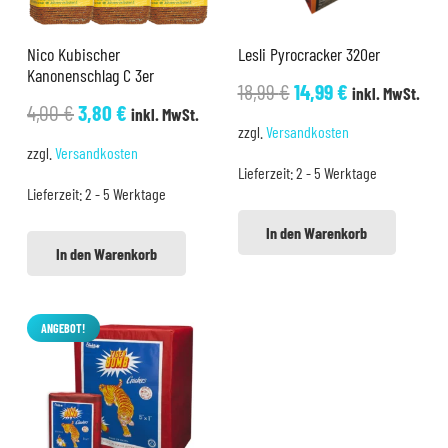
Nico Kubischer
Lesli Pyrocracker 320er
Kanonenschlag C 3er
Ursprünglicher
Aktueller
18,99
€
14,99
€
inkl. MwSt.
Ursprünglicher
Aktueller
4,00
€
3,80
€
inkl. MwSt.
Preis
Preis
zzgl.
Versandkosten
Preis
Preis
war:
ist:
zzgl.
Versandkosten
war:
ist:
Lieferzeit:
2 - 5 Werktage
18,99 €
14,99 €.
Lieferzeit:
2 - 5 Werktage
4,00 €
3,80 €.
In den Warenkorb
In den Warenkorb
ANGEBOT!