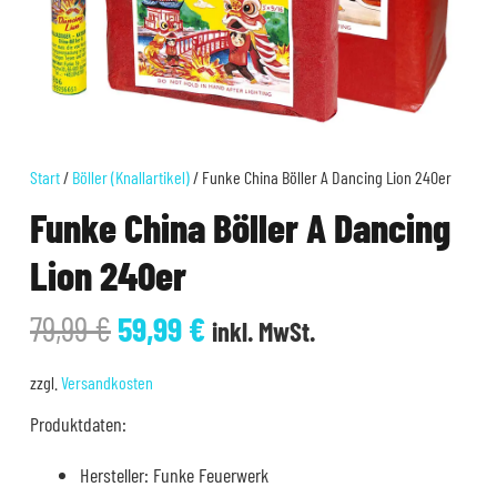
Start
/
Böller (Knallartikel)
/ Funke China Böller A Dancing Lion 240er
Funke China Böller A Dancing
Lion 240er
Ursprünglicher
Aktueller
79,99
€
59,99
€
inkl. MwSt.
Preis
Preis
war:
ist:
zzgl.
Versandkosten
79,99 €
59,99 €.
Produktdaten:
Hersteller: Funke Feuerwerk