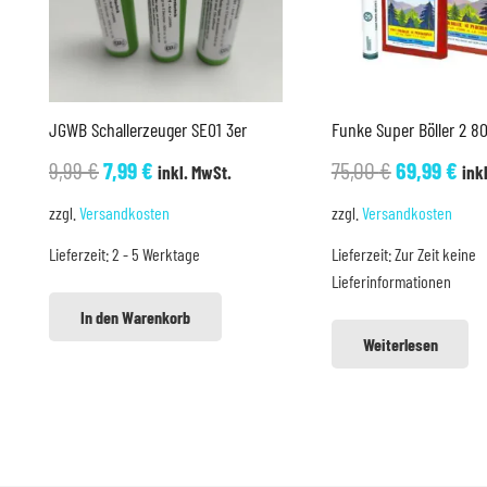
JGWB Schallerzeuger SE01 3er
Funke Super Böller 2 80
Ursprünglicher
Aktueller
Ursprüngli
Akt
9,99
€
7,99
€
75,00
€
69,99
€
inkl. MwSt.
ink
Preis
Preis
Preis
Pre
zzgl.
Versandkosten
zzgl.
Versandkosten
war:
ist:
war:
ist:
Lieferzeit:
2 - 5 Werktage
Lieferzeit:
Zur Zeit keine
9,99 €
7,99 €.
75,00 €
69,
Lieferinformationen
In den Warenkorb
Weiterlesen