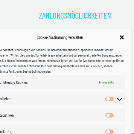
ZAHLUNGSMÖGLICHKEITEN
)
Cookie-Zustimmung verwalten
kosten!
 verwenden Technologien wie Cookies, um Geräteinformationen zu speichern und/oder darauf
halb
greifen. Wir tun dies, um das Surferlebnis zu verbessern und um personalisierte Werbung anzuzeigen.
 Sie diesen Technologien zustimmen, können wir Daten wie das Surfverhalten oder eindeutige IDs auf
in Sachsen
er Website verarbeiten. Wenn Sie Ihre Zustimmung nicht erteilen oder zurückziehen, können
timmte Funktionen beeinträchtigt werden.
unktionale Cookies
Immer aktiv
WIR VERSENDEN MIT
 & Versand
orlieben
Vorlieben
tatistiken
Statistiken
arketing