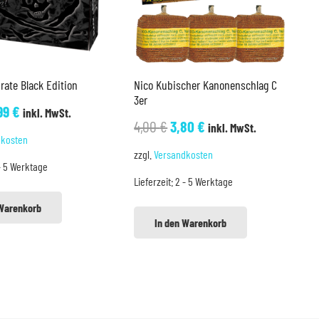
irate Black Edition
Nico Kubischer Kanonenschlag C
3er
sprünglicher
Aktueller
99
€
inkl. MwSt.
Ursprünglicher
Aktueller
4,00
€
3,80
€
inkl. MwSt.
eis
Preis
dkosten
Preis
Preis
r:
ist:
zzgl.
Versandkosten
war:
ist:
- 5 Werktage
,99 €
9,99 €.
Lieferzeit:
2 - 5 Werktage
4,00 €
3,80 €.
 Warenkorb
In den Warenkorb