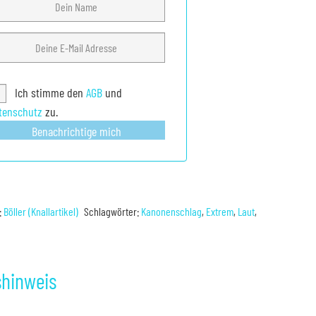
Ich stimme den
AGB
und
tenschutz
zu.
Benachrichtige mich
:
Böller (Knallartikel)
Schlagwörter:
Kanonenschlag
,
Extrem
,
Laut
,
shinweis