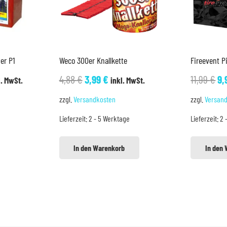
er P1
Weco 300er Knallkette
Fireevent P
cher
ueller
Ursprünglicher
Aktueller
Ur
4,88
€
3,99
€
11,99
€
9,
l. MwSt.
inkl. MwSt.
is
Preis
Preis
Pr
zzgl.
Versandkosten
zzgl.
Versan
war:
ist:
wa
Lieferzeit:
2 - 5 Werktage
Lieferzeit:
2 
99 €.
4,88 €
3,99 €.
11
In den Warenkorb
In den