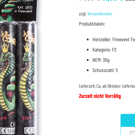
Preis
Pre
war:
ist:
zzgl.
Versandkosten
14,99 €
11,9
Produktdaten:
Hersteller: Fireevent F
Kategorie: F2
NEM: 30g
Schusszahl: 5
Lieferzeit:
Ca. ab Oktober Lieferb
Zurzeit nicht Vorrätig