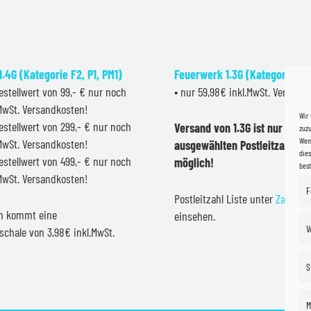
.4G (Kategorie F2, P1, PM1)
Feuerwerk 1.3G (Kategorie F2
estellwert von 99,- € nur noch
• nur 59,98€ inkl.MwSt. Versand
.MwSt. Versandkosten!
Wir
estellwert von 299,- € nur noch
Versand von 1.3G ist nur inner
zuzu
Wenn
.MwSt. Versandkosten!
ausgewählten Postleitzahlen 
dies
estellwert von 499,- € nur noch
möglich!
bes
.MwSt. Versandkosten!
F
Postleitzahl Liste unter
Zahlung
en kommt eine
einsehen.
V
schale von 3,98€ inkl.MwSt.
S
M