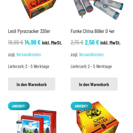
Lesli Pyrocracker 320er
Funke China Böller D 4er
Ursprünglicher
Aktueller
Ursprünglicher
Aktueller
18,99
€
14,99
€
2,75
€
2,50
€
inkl. MwSt.
inkl. MwSt.
Preis
Preis
Preis
Preis
zzgl.
Versandkosten
zzgl.
Versandkosten
war:
ist:
war:
ist:
Lieferzeit:
2 - 5 Werktage
Lieferzeit:
2 - 5 Werktage
18,99 €
14,99 €.
2,75 €
2,50 €.
In den Warenkorb
In den Warenkorb
ANGEBOT!
ANGEBOT!