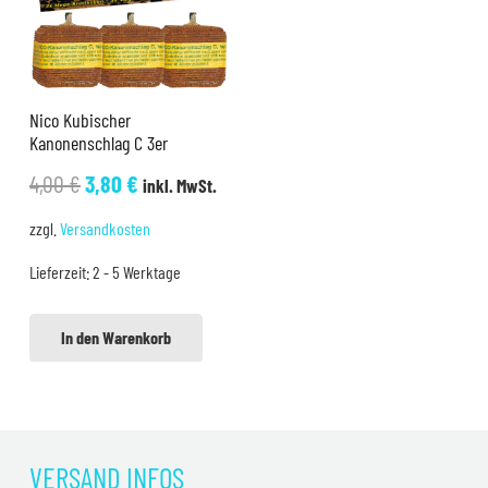
Nico Kubischer
Kanonenschlag C 3er
Ursprünglicher
Aktueller
4,00
€
3,80
€
inkl. MwSt.
Preis
Preis
zzgl.
Versandkosten
war:
ist:
Lieferzeit:
2 - 5 Werktage
4,00 €
3,80 €.
In den Warenkorb
VERSAND INFOS