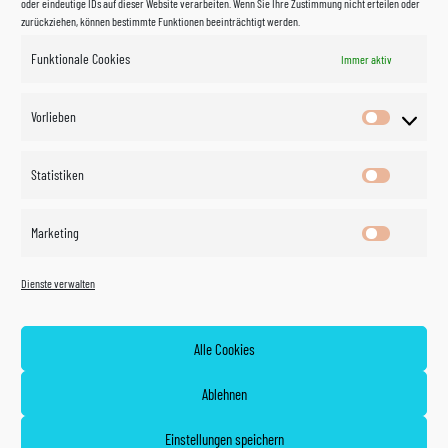
oder eindeutige IDs auf dieser Website verarbeiten. Wenn Sie Ihre Zustimmung nicht erteilen oder
zurückziehen, können bestimmte Funktionen beeinträchtigt werden.
Funktionale Cookies
Immer aktiv
Impressum
Vorlieben
Vorlieben
Datenschutzerklärung
Statistiken
Statistik
Kontakt
Marketing
Marketin
Öffnungszeiten
©
Vertrag
Dienste verwalten
widerrufen
2026
Zahlung und Versand
Alle Cookies
Widerrufsrecht
Ablehnen
AGB
Einstellungen speichern