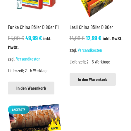
Funke China Böller D 80er P1
Lesli China Böller D 80er
Ursprünglicher
Aktueller
Ursprünglicher
Aktueller
55,00
€
49,99
€
14,99
€
12,99
€
inkl.
inkl. MwSt.
Preis
Preis
Preis
Preis
MwSt.
zzgl.
Versandkosten
war:
ist:
war:
ist:
zzgl.
Versandkosten
Lieferzeit:
2 - 5 Werktage
55,00 €
49,99 €.
14,99 €
12,99 €.
Lieferzeit:
2 - 5 Werktage
In den Warenkorb
In den Warenkorb
ANGEBOT!