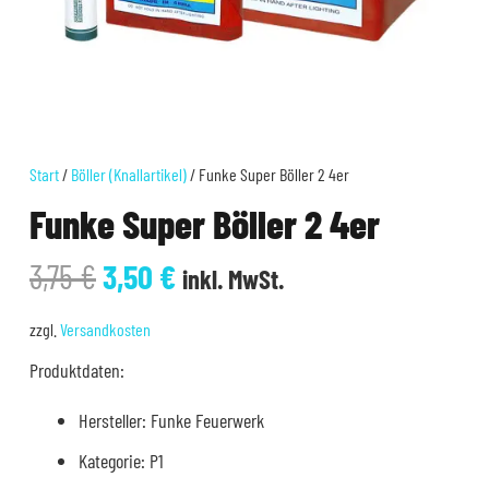
Start
/
Böller (Knallartikel)
/ Funke Super Böller 2 4er
Funke Super Böller 2 4er
Ursprünglicher
Aktueller
3,75
€
3,50
€
inkl. MwSt.
Preis
Preis
war:
ist:
zzgl.
Versandkosten
3,75 €
3,50 €.
Produktdaten:
Hersteller: Funke Feuerwerk
Kategorie: P1