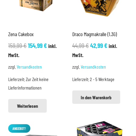
Zena Cakebox
Draco Magmakralle (1.3G)
Ursprünglicher
Aktueller
Ursprünglicher
Aktueller
159,99
€
154,99
€
44,99
€
42,99
€
inkl.
inkl.
Preis
Preis
Preis
Preis
MwSt.
MwSt.
war:
ist:
war:
ist:
zzgl.
Versandkosten
zzgl.
Versandkosten
159,99 €
154,99 €.
44,99 €
42,99 €.
Lieferzeit:
Zur Zeit keine
Lieferzeit:
2 - 5 Werktage
Lieferinformationen
In den Warenkorb
Weiterlesen
ANGEBOT!