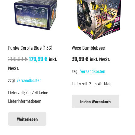
Funke Corolla Blue (1.3G)
Weco Bumblebees
Ursprünglicher
Aktueller
209,99
€
179,99
€
39,99
€
inkl.
inkl. MwSt.
Preis
Preis
MwSt.
zzgl.
Versandkosten
war:
ist:
zzgl.
Versandkosten
Lieferzeit:
2 - 5 Werktage
209,99 €
179,99 €.
Lieferzeit:
Zur Zeit keine
Lieferinformationen
In den Warenkorb
Weiterlesen