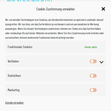
Cookie-Zustimmung verwalten
Wir verwenden Technologien wie Cookies, um Geräteinformationen zu speichern und/oder darauf
zuzugreifen. Wir tun dies, um das Surferlebnis zu verbessern und um personalisierte Werbung
anzuzeigen. Wenn Sie diesen Technologien zustimmen, können wir Daten wie das Surfverhalten
oder eindeutige IDs auf dieser Website verarbeiten. Wenn Sie Ihre Zustimmung nicht erteilen oder
zurückziehen, können bestimmte Funktionen beeinträchtigt werden.
Funktionale Cookies
Immer aktiv
Impressum
Vorlieben
Vorlieben
Datenschutzerklärung
Statistiken
Statistik
Kontakt
Marketing
Marketin
Öffnungszeiten
©
Vertrag
Dienste verwalten
widerrufen
2026