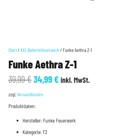
Start
/
XXL Batteriefeuerwerk
/ Funke Aethra Z-1
Funke Aethra Z-1
Ursprünglicher
Aktueller
39,99
€
34,99
€
inkl. MwSt.
Preis
Preis
war:
ist:
zzgl.
Versandkosten
39,99 €
34,99 €.
Produktdaten:
Hersteller: Funke Feuerwerk
Kategorie: F2