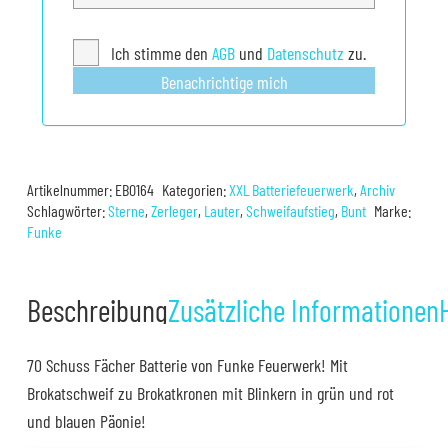
Ich stimme den
AGB
und
Datenschutz
zu.
Benachrichtige mich
Artikelnummer:
EB0164
Kategorien:
XXL Batteriefeuerwerk
,
Archiv
Schlagwörter:
Sterne
,
Zerleger
,
Lauter
,
Schweifaufstieg
,
Bunt
Marke:
Funke
Beschreibung
Zusätzliche Informationen
70 Schuss Fächer Batterie von Funke Feuerwerk! Mit
Brokatschweif zu Brokatkronen mit Blinkern in grün und rot
und blauen Päonie!