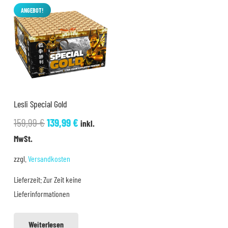
ANGEBOT!
Lesli Special Gold
Ursprünglicher
Aktueller
159,99
€
139,99
€
inkl.
Preis
Preis
MwSt.
war:
ist:
zzgl.
Versandkosten
159,99 €
139,99 €.
Lieferzeit:
Zur Zeit keine
Lieferinformationen
Weiterlesen