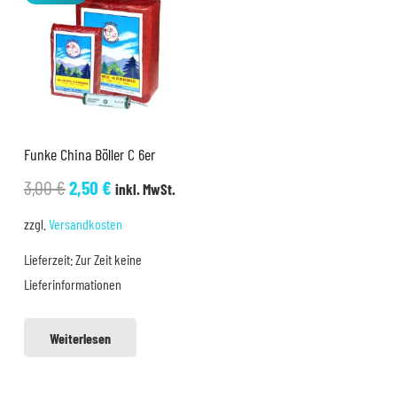
Funke China Böller C 6er
Ursprünglicher
Aktueller
3,00
€
2,50
€
inkl. MwSt.
Preis
Preis
zzgl.
Versandkosten
war:
ist:
Lieferzeit:
Zur Zeit keine
3,00 €
2,50 €.
Lieferinformationen
Weiterlesen