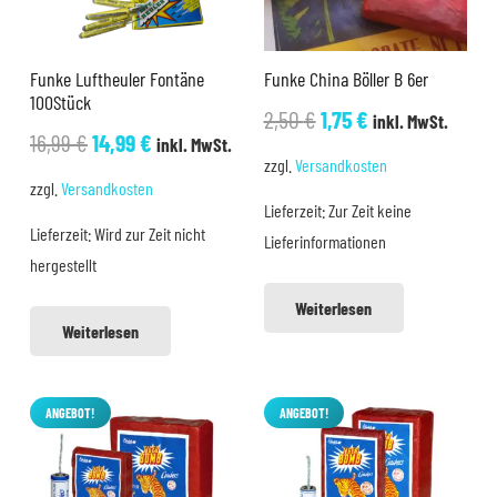
Funke Luftheuler Fontäne
Funke China Böller B 6er
100Stück
Ursprünglicher
Aktueller
2,50
€
1,75
€
inkl. MwSt.
Ursprünglicher
Aktueller
16,99
€
14,99
€
inkl. MwSt.
Preis
Preis
zzgl.
Versandkosten
Preis
Preis
war:
ist:
zzgl.
Versandkosten
war:
ist:
Lieferzeit:
Zur Zeit keine
2,50 €
1,75 €.
Lieferzeit:
Wird zur Zeit nicht
16,99 €
14,99 €.
Lieferinformationen
hergestellt
Weiterlesen
Weiterlesen
ANGEBOT!
ANGEBOT!