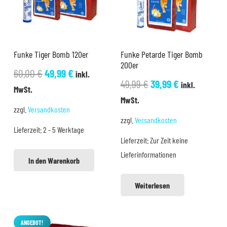
Funke Tiger Bomb 120er
Funke Petarde Tiger Bomb
200er
Ursprünglicher
Aktueller
60,00
€
49,99
€
inkl.
Ursprünglicher
Aktueller
49,99
€
39,99
€
inkl.
Preis
Preis
MwSt.
Preis
Preis
MwSt.
war:
ist:
zzgl.
Versandkosten
war:
ist:
60,00 €
49,99 €.
zzgl.
Versandkosten
49,99 €
39,99 €.
Lieferzeit:
2 - 5 Werktage
Lieferzeit:
Zur Zeit keine
Lieferinformationen
In den Warenkorb
Weiterlesen
ANGEBOT!