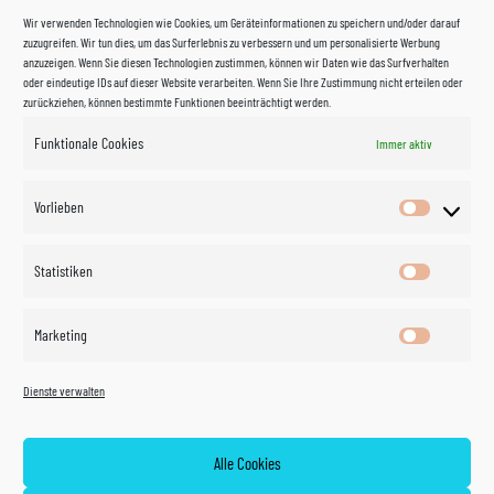
Wir verwenden Technologien wie Cookies, um Geräteinformationen zu speichern und/oder darauf
zuzugreifen. Wir tun dies, um das Surferlebnis zu verbessern und um personalisierte Werbung
anzuzeigen. Wenn Sie diesen Technologien zustimmen, können wir Daten wie das Surfverhalten
oder eindeutige IDs auf dieser Website verarbeiten. Wenn Sie Ihre Zustimmung nicht erteilen oder
zurückziehen, können bestimmte Funktionen beeinträchtigt werden.
Funktionale Cookies
Immer aktiv
Impressum
Vorlieben
Vorlieben
Datenschutzerklärung
Statistiken
Statistik
Kontakt
Marketing
Marketin
Öffnungszeiten
©
Vertrag
Dienste verwalten
widerrufen
2026
Zahlung und Versand
Alle Cookies
Widerrufsrecht