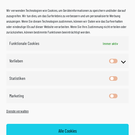
Wir verwenden Technologien wie Cookies, um Geräteinformationen zu speichern und/oder darauf
zuzugreifen. Wir tun dies, um das Surferlebnis zu verbessern und um personalisierte Werbung
anzuzeigen. Wenn Sie diesen Technologien zustimmen, können wir Daten wie das Surfverhalten
oder eindeutige IDs auf dieser Website verarbeiten. Wenn Sie Ihre Zustimmung nicht erteilen oder
zurückziehen, können bestimmte Funktionen beeinträchtigt werden.
Funktionale Cookies
Immer aktiv
Impressum
Vorlieben
Vorlieben
Datenschutzerklärung
Statistiken
Statistik
Kontakt
Marketing
Marketin
Öffnungszeiten
©
Vertrag
Dienste verwalten
widerrufen
2026
Zahlung und Versand
Alle Cookies