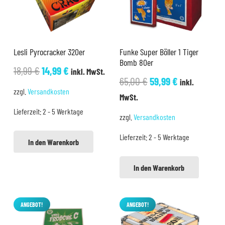
Lesli Pyrocracker 320er
Funke Super Böller 1 Tiger
Bomb 80er
Ursprünglicher
Aktueller
18,99
€
14,99
€
inkl. MwSt.
Ursprünglicher
Aktueller
65,00
€
59,99
€
inkl.
Preis
Preis
zzgl.
Versandkosten
Preis
Preis
MwSt.
war:
ist:
war:
ist:
Lieferzeit:
2 - 5 Werktage
18,99 €
14,99 €.
zzgl.
Versandkosten
65,00 €
59,99 €.
Lieferzeit:
2 - 5 Werktage
In den Warenkorb
In den Warenkorb
ANGEBOT!
ANGEBOT!