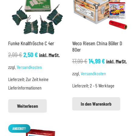
Funke Knallfrösche C 4er
Weco Riesen China Böller D
80er
Ursprünglicher
Aktueller
2,99
€
2,50
€
inkl. MwSt.
Ursprünglicher
Aktueller
17,99
€
14,99
€
inkl. MwSt.
Preis
Preis
zzgl.
Versandkosten
Preis
Preis
war:
ist:
zzgl.
Versandkosten
war:
ist:
Lieferzeit:
Zur Zeit keine
2,99 €
2,50 €.
Lieferzeit:
2 - 5 Werktage
17,99 €
14,99 €.
Lieferinformationen
In den Warenkorb
Weiterlesen
ANGEBOT!