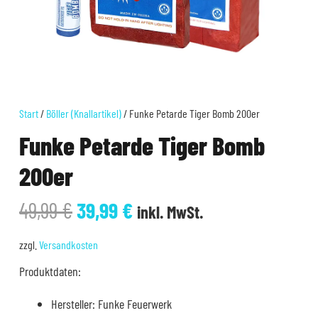
Start
/
Böller (Knallartikel)
/ Funke Petarde Tiger Bomb 200er
Funke Petarde Tiger Bomb
200er
Ursprünglicher
Aktueller
49,99
€
39,99
€
inkl. MwSt.
Preis
Preis
war:
ist:
zzgl.
Versandkosten
49,99 €
39,99 €.
Produktdaten:
Hersteller: Funke Feuerwerk