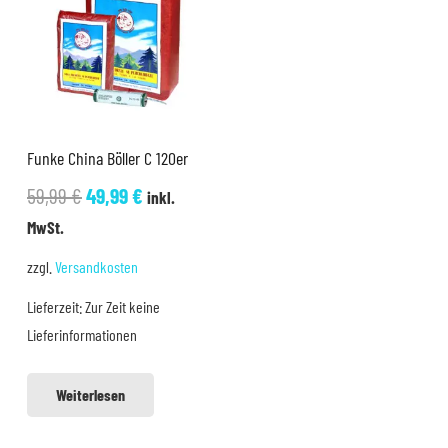
Funke China Böller C 120er
Ursprünglicher
Aktueller
59,99
€
49,99
€
inkl.
Preis
Preis
MwSt.
war:
ist:
zzgl.
Versandkosten
59,99 €
49,99 €.
Lieferzeit:
Zur Zeit keine
Lieferinformationen
Weiterlesen