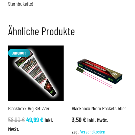
Sternbuketts!
Ähnliche Produkte
ANGEBOT!
Blackboxx Big Set 27er
Blackboxx Micro Rockets 50er
Ursprünglicher
Aktueller
58,90
€
49,99
€
3,50
€
inkl.
inkl. MwSt.
Preis
Preis
MwSt.
zzgl.
Versandkosten