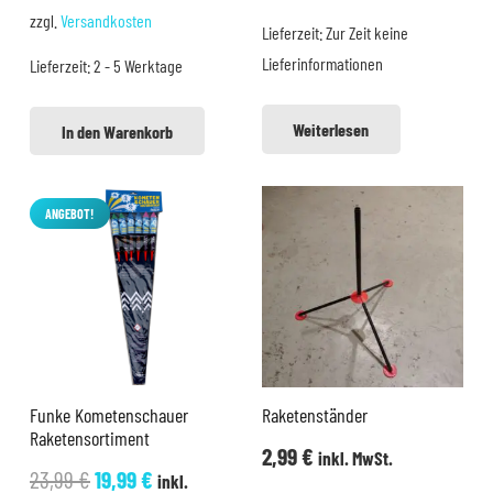
war:
ist:
zzgl.
Versandkosten
Lieferzeit:
Zur Zeit keine
58,90 €
49,99 €.
Lieferinformationen
Lieferzeit:
2 - 5 Werktage
Weiterlesen
In den Warenkorb
ANGEBOT!
Funke Kometenschauer
Raketenständer
Raketensortiment
2,99
€
inkl. MwSt.
Ursprünglicher
Aktueller
23,99
€
19,99
€
inkl.