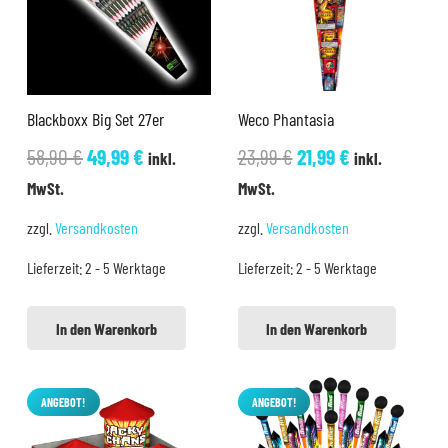
Blackboxx Big Set 27er
Weco Phantasia
Ursprünglicher
Aktueller
Ursprünglicher
Aktueller
58,90
€
49,99
€
23,99
€
21,99
€
inkl.
inkl.
Preis
Preis
Preis
Preis
MwSt.
MwSt.
war:
ist:
war:
ist:
zzgl.
Versandkosten
zzgl.
Versandkosten
58,90 €
49,99 €.
23,99 €
21,99 €.
Lieferzeit:
2 - 5 Werktage
Lieferzeit:
2 - 5 Werktage
In den Warenkorb
In den Warenkorb
ANGEBOT!
ANGEBOT!