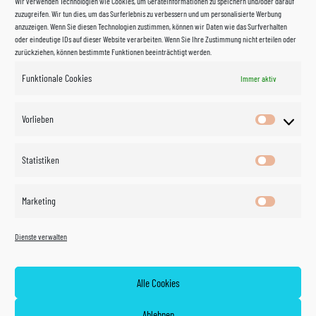
Wir verwenden Technologien wie Cookies, um Geräteinformationen zu speichern und/oder darauf
zuzugreifen. Wir tun dies, um das Surferlebnis zu verbessern und um personalisierte Werbung
anzuzeigen. Wenn Sie diesen Technologien zustimmen, können wir Daten wie das Surfverhalten
oder eindeutige IDs auf dieser Website verarbeiten. Wenn Sie Ihre Zustimmung nicht erteilen oder
zurückziehen, können bestimmte Funktionen beeinträchtigt werden.
Funktionale Cookies
Immer aktiv
Impressum
Vorlieben
Vorlieben
Datenschutzerklärung
Statistiken
Statistik
Kontakt
Marketing
Marketin
Öffnungszeiten
©
Vertrag
Dienste verwalten
widerrufen
2026
Zahlung und Versand
Alle Cookies
Widerrufsrecht
Ablehnen