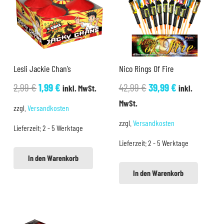
Lesli Jackie Chan’s
Nico Rings Of Fire
Ursprünglicher
Aktueller
Ursprünglicher
Aktueller
2,99
€
1,99
€
42,99
€
39,99
€
inkl. MwSt.
inkl.
Preis
Preis
Preis
Preis
MwSt.
zzgl.
Versandkosten
war:
ist:
war:
ist:
zzgl.
Versandkosten
Lieferzeit:
2 - 5 Werktage
2,99 €
1,99 €.
42,99 €
39,99 €.
Lieferzeit:
2 - 5 Werktage
In den Warenkorb
In den Warenkorb