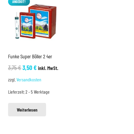
ANGEBOT!
Funke Super Böller 2 4er
Ursprünglicher
Aktueller
3,75
€
3,50
€
inkl. MwSt.
Preis
Preis
zzgl.
Versandkosten
war:
ist:
Lieferzeit:
2 - 5 Werktage
3,75 €
3,50 €.
Weiterlesen