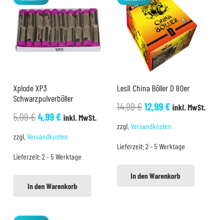
Xplode XP3
Lesli China Böller D 80er
Schwarzpulverböller
Ursprünglicher
Aktueller
14,99
€
12,99
€
inkl. MwSt.
Ursprünglicher
Aktueller
5,99
€
4,99
€
inkl. MwSt.
Preis
Preis
zzgl.
Versandkosten
Preis
Preis
war:
ist:
zzgl.
Versandkosten
war:
ist:
Lieferzeit:
2 - 5 Werktage
14,99 €
12,99 €.
Lieferzeit:
2 - 5 Werktage
5,99 €
4,99 €.
In den Warenkorb
In den Warenkorb