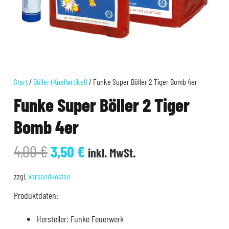
Start
/
Böller (Knallartikel)
/ Funke Super Böller 2 Tiger Bomb 4er
Funke Super Böller 2 Tiger
Bomb 4er
Ursprünglicher
Aktueller
4,00
€
3,50
€
inkl. MwSt.
Preis
Preis
war:
ist:
zzgl.
Versandkosten
4,00 €
3,50 €.
Produktdaten:
Hersteller: Funke Feuerwerk