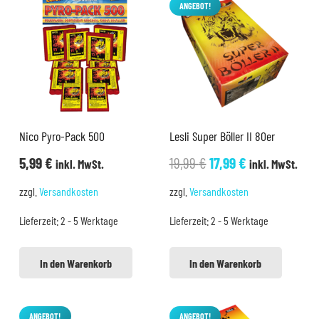
ANGEBOT!
Nico Pyro-Pack 500
Lesli Super Böller II 80er
Ursprünglicher
Aktueller
5,99
€
19,99
€
17,99
€
inkl. MwSt.
inkl. MwSt.
Preis
Preis
zzgl.
Versandkosten
zzgl.
Versandkosten
war:
ist:
Lieferzeit:
2 - 5 Werktage
Lieferzeit:
2 - 5 Werktage
19,99 €
17,99 €.
In den Warenkorb
In den Warenkorb
ANGEBOT!
ANGEBOT!