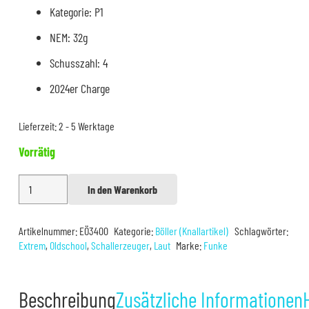
Kategorie: P1
NEM: 32g
Schusszahl: 4
2024er Charge
Lieferzeit:
2 - 5 Werktage
Vorrätig
Funke
In den Warenkorb
Alternative:
Super
Böller
Artikelnummer:
EÖ3400
Kategorie:
Böller (Knallartikel)
Schlagwörter:
2
Extrem
,
Oldschool
,
Schallerzeuger
,
Laut
Marke:
Funke
Tiger
Bomb
Beschreibung
Zusätzliche Informationen
4er