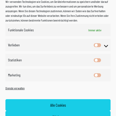
Wir verwenden Technologien wie Cookies, um Geräteinformationen zu speichern und/oder darauf
zuzugreifen. Wir tun dies, um das Surferlebnis zu verbessern und um personalisierte Werbung
anzuzeigen. Wenn Sie diesen Technologien zustimmen, können wir Daten wie das Surfverhalten
oder eindeutige IDs auf dieser Website verarbeiten. Wenn Sie Ihre Zustimmung nicht erteilen oder
zurückziehen, können bestimmte Funktionen beeinträchtigt werden.
Funktionale Cookies
Immer aktiv
Impressum
Vorlieben
Vorlieben
Datenschutzerklärung
Statistiken
Statistik
Kontakt
Marketing
Marketin
Öffnungszeiten
©
Vertrag
Dienste verwalten
widerrufen
2026
Zahlung und Versand
Alle Cookies
Widerrufsrecht