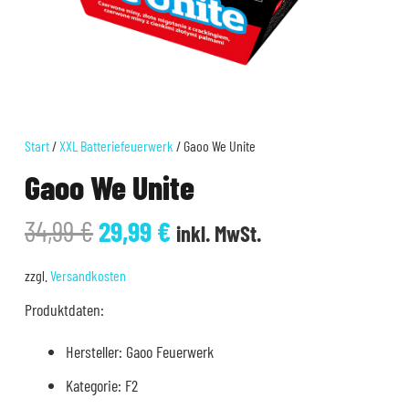
Start
/
XXL Batteriefeuerwerk
/ Gaoo We Unite
Gaoo We Unite
Ursprünglicher
Aktueller
34,99
€
29,99
€
inkl. MwSt.
Preis
Preis
war:
ist:
zzgl.
Versandkosten
34,99 €
29,99 €.
Produktdaten:
Hersteller: Gaoo Feuerwerk
Kategorie: F2