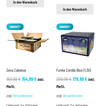
In den Warenkorb
In den Warenkorb
ANGEBOT!
ANGEBOT!
Zena Cakebox
Funke Corolla Blue (1.3G)
Ursprünglicher
Aktueller
Ursprünglicher
Aktueller
159,99
€
154,99
€
209,99
€
179,99
€
inkl.
inkl.
Preis
Preis
Preis
Preis
MwSt.
MwSt.
war:
ist:
war:
ist:
zzgl.
Versandkosten
zzgl.
Versandkosten
159,99 €
154,99 €.
209,99 €
179,99 €.
Lieferzeit:
Zur Zeit keine
Lieferzeit:
Zur Zeit keine