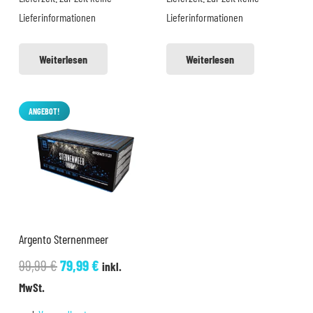
Lieferinformationen
Lieferinformationen
Weiterlesen
Weiterlesen
ANGEBOT!
Argento Sternenmeer
Ursprünglicher
Aktueller
99,99
€
79,99
€
inkl.
Preis
Preis
MwSt.
war:
ist: