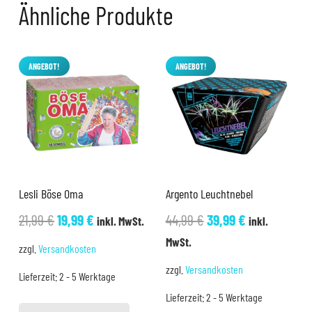
Ähnliche Produkte
ANGEBOT!
ANGEBOT!
Lesli Böse Oma
Argento Leuchtnebel
Ursprünglicher
Aktueller
Ursprünglicher
Aktueller
21,99
€
19,99
€
44,99
€
39,99
€
inkl. MwSt.
inkl.
Preis
Preis
Preis
Preis
MwSt.
zzgl.
Versandkosten
war:
ist:
war:
ist:
zzgl.
Versandkosten
Lieferzeit:
2 - 5 Werktage
21,99 €
19,99 €.
44,99 €
39,99 €.
Lieferzeit:
2 - 5 Werktage