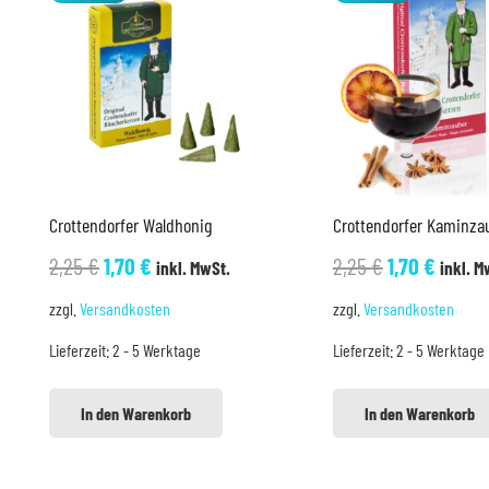
Crottendorfer Waldhonig
Crottendorfer Kaminza
Ursprünglicher
Aktueller
Ursprünglic
Aktuel
2,25
€
1,70
€
2,25
€
1,70
€
inkl. MwSt.
inkl. M
Preis
Preis
Preis
Preis
zzgl.
Versandkosten
zzgl.
Versandkosten
war:
ist:
war:
ist:
Lieferzeit:
2 - 5 Werktage
Lieferzeit:
2 - 5 Werktage
2,25 €
1,70 €.
2,25 €
1,70 €.
In den Warenkorb
In den Warenkorb