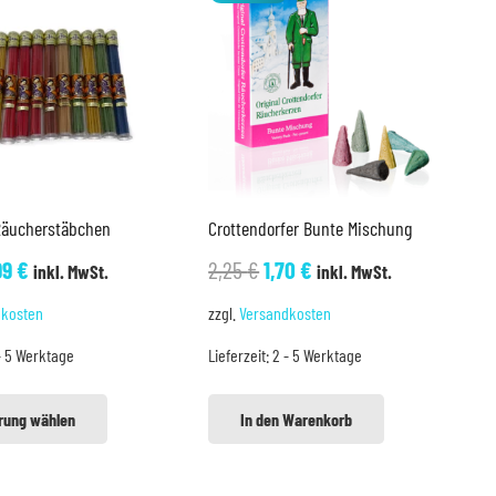
 Räucherstäbchen
Crottendorfer Bunte Mischung
sprünglicher
Aktueller
Ursprünglicher
Aktueller
99
€
2,25
€
1,70
€
inkl. MwSt.
inkl. MwSt.
eis
Preis
Preis
Preis
dkosten
zzgl.
Versandkosten
r:
ist:
war:
ist:
- 5 Werktage
Lieferzeit:
2 - 5 Werktage
99 €
6,99 €.
2,25 €
1,70 €.
Dieses
Produkt
rung wählen
In den Warenkorb
weist
mehrere