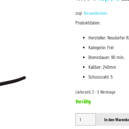
Preis
Pr
war:
ist
zzgl.
Versandkosten
13,50 €
10,
Produktdaten:
Hersteller: Neudorfer 
Kategorie: Frei
Brenndauer: 90 min.
Kaliber: 240mm
Schusszahl: 5
Lieferzeit:
2 - 5 Werktage
Vorrätig
Huss
In den Warenk
Alternative:
Sommer