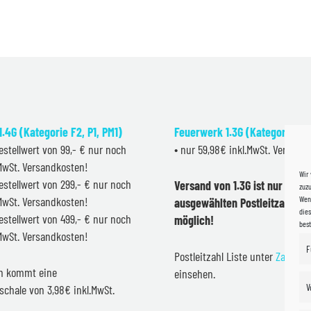
.4G (Kategorie F2, P1, PM1)
Feuerwerk 1.3G (Kategorie F2
estellwert von 99,- € nur noch
• nur 59,98€ inkl.MwSt. Versand
.MwSt. Versandkosten!
Wir
estellwert von 299,- € nur noch
Versand von 1.3G ist nur inner
zuzu
Wenn
.MwSt. Versandkosten!
ausgewählten Postleitzahlen 
dies
estellwert von 499,- € nur noch
möglich!
bes
.MwSt. Versandkosten!
F
Postleitzahl Liste unter
Zahlung
en kommt eine
einsehen.
V
schale von 3,98€ inkl.MwSt.