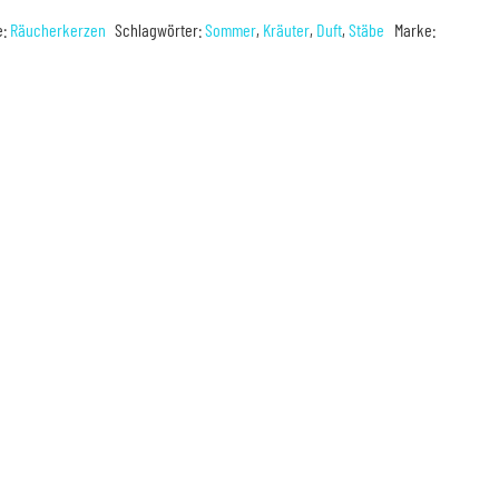
e:
Räucherkerzen
Schlagwörter:
Sommer
,
Kräuter
,
Duft
,
Stäbe
Marke: