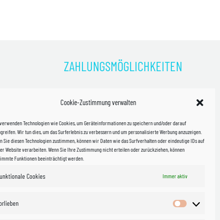
Varianten
auf.
Die
Optionen
können
ZAHLUNGSMÖGLICHKEITEN
auf
der
Produktseite
)
gewählt
Cookie-Zustimmung verwalten
kosten!
werden
 verwenden Technologien wie Cookies, um Geräteinformationen zu speichern und/oder darauf
halb
greifen. Wir tun dies, um das Surferlebnis zu verbessern und um personalisierte Werbung anzuzeigen.
 Sie diesen Technologien zustimmen, können wir Daten wie das Surfverhalten oder eindeutige IDs auf
in Sachsen
er Website verarbeiten. Wenn Sie Ihre Zustimmung nicht erteilen oder zurückziehen, können
timmte Funktionen beeinträchtigt werden.
unktionale Cookies
WIR VERSENDEN MIT
Immer aktiv
 & Versand
orlieben
Vorlieben