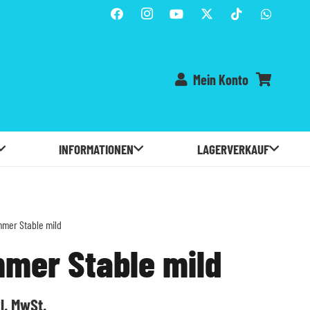
Mein Konto
Es befinden sich keine Produkte im Warenkorb.
INFORMATIONEN
LAGERVERKAUF
mer Stable mild
mer Stable mild
icher
ueller
l. MwSt.