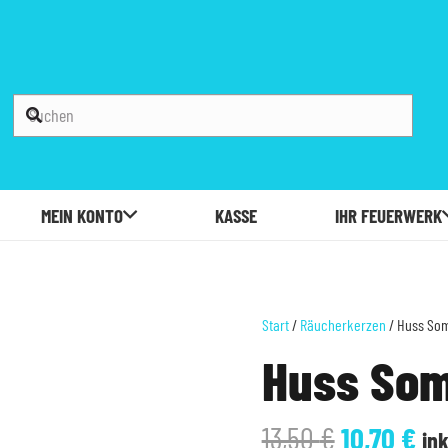
MEIN KONTO
KASSE
IHR FEUERWERK
Start
/
Räucherkerzen
/ Huss Som
Huss Som
Ursprüngl
Akt
13,50
€
10,70
€
ink