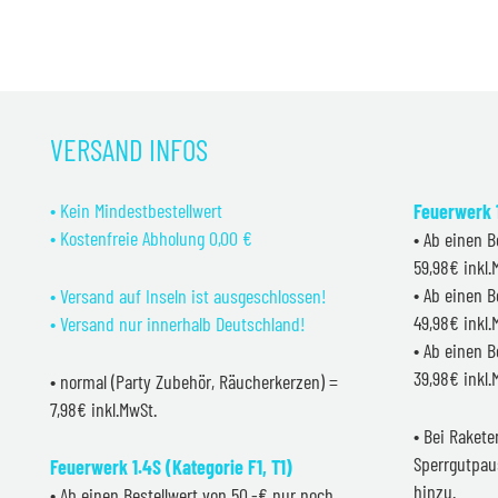
VERSAND INFOS
• Kein Mindestbestellwert
Feuerwerk 1
• Kostenfreie Abholung 0,00 €
• Ab einen B
59,98€ inkl
• Ab einen B
• Versand auf Inseln ist ausgeschlossen!
49,98€ inkl
• Versand nur innerhalb Deutschland!
• Ab einen B
39,98€ inkl
• normal (Party Zubehör, Räucherkerzen) =
7,98€ inkl.MwSt.
• Bei Raket
Sperrgutpau
Feuerwerk 1.4S (Kategorie F1, T1)
hinzu.
• Ab einen Bestellwert von 50,-€ nur noch