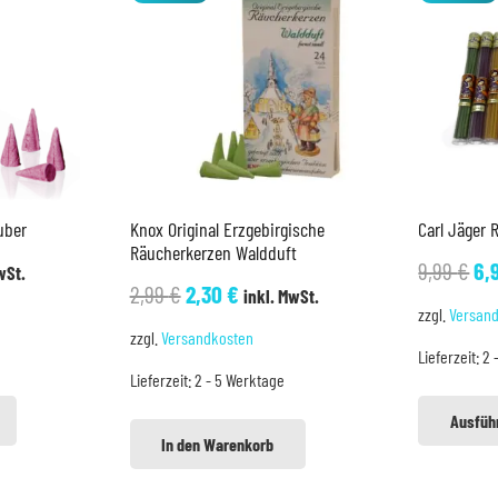
uber
Knox Original Erzgebirgische
Carl Jäger
Räucherkerzen Waldduft
her
ler
Ur
9,99
€
6,
wSt.
Ursprünglicher
Aktueller
2,99
€
2,30
€
inkl. MwSt.
Pr
zzgl.
Versan
Preis
Preis
wa
zzgl.
Versandkosten
war:
ist:
Lieferzeit:
2 
9,
Lieferzeit:
2 - 5 Werktage
2,99 €
2,30 €.
Ausfüh
In den Warenkorb