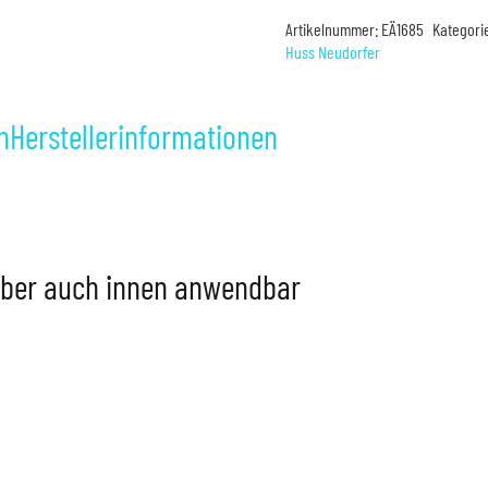
Stable
Artikelnummer:
EÄ1685
Kategori
mild
Huss Neudorfer
Menge
n
Herstellerinformationen
aber auch innen anwendbar