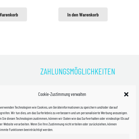
 Warenkorb
In den Warenkorb
ZAHLUNGSMÖGLICHKEITEN
)
Cookie-Zustimmung verwalten
kosten!
 verwenden Technologien wie Cookies, um Geräteinformationen zu speichern und/oder darauf
halb
greifen. Wir tun dies, um das Surferlebnis zu verbessern und um personalisierte Werbung anzuzeigen.
 Sie diesen Technologien zustimmen, können wir Daten wie das Surfverhalten oder eindeutige IDs auf
in Sachsen
er Website verarbeiten. Wenn Sie Ihre Zustimmung nicht erteilen oder zurückziehen, können
timmte Funktionen beeinträchtigt werden.