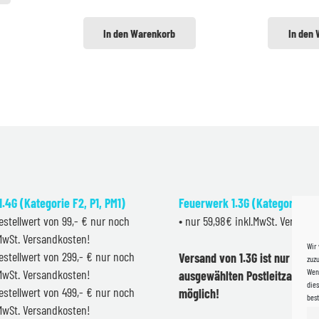
In den Warenkorb
In den
.4G (Kategorie F2, P1, PM1)
Feuerwerk 1.3G (Kategorie F2
estellwert von 99,- € nur noch
• nur 59,98€ inkl.MwSt. Versand
.MwSt. Versandkosten!
Wir
estellwert von 299,- € nur noch
Versand von 1.3G ist nur inner
zuzu
Wenn
.MwSt. Versandkosten!
ausgewählten Postleitzahlen 
dies
estellwert von 499,- € nur noch
möglich!
bes
.MwSt. Versandkosten!