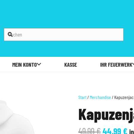
MEIN KONTO
KASSE
IHR FEUERWERK
Start
/
Merchandise
/ Kapuzenjack
Kapuzenj
Ursprüng
Ak
49,99
€
44,99
€
i