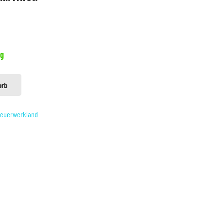
eis
t:
,99 €.
ng
orb
euerwerkland