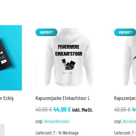
ANGEBOT!
ANGEBOT!
r Eckig
Kapuzenjacke Einkaufstour L
Kapuzenjac
Ursprünglicher
Aktueller
U
49,99
€
44,99
€
49,99
€
4
inkl. MwSt.
Preis
Preis
P
zzgl.
Versandkosten
zzgl.
Versan
war:
ist:
w
Lieferzeit:
7 - 14 Werktage
Lieferzeit:
7 
49,99 €
44,99 €.
4