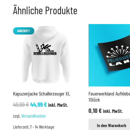
Ähnliche Produkte
ANGEBOT!
Kapuzenjacke Schallerzeuger XL
Feuerwerkland Aufklebe
1Stück
Ursprünglicher
Aktueller
49,99
€
44,99
€
inkl. MwSt.
0,10
€
inkl. MwSt.
Preis
Preis
zzgl.
Versandkosten
war:
ist:
In den Warenkorb
Lieferzeit:
7 - 14 Werktage
49,99 €
44,99 €.