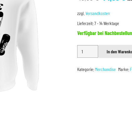
Preis
Pr
war:
is
zzgl.
Versandkosten
49,99 €
44
Lieferzeit:
7 - 14 Werktage
Verfügbar bei Nachbestellu
Kapuzenjacke
In den Warenk
Alternative:
Single
Shot
Kategorie:
Merchandise
Marke:
F
L
Menge