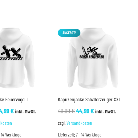
ANGEBOT!
ke Feuervogel L
Kapuzenjacke Schallerzeuger XXL
rsprünglicher
Aktueller
Ursprünglicher
Aktueller
4,99
€
49,99
€
44,99
€
inkl. MwSt.
inkl. MwSt.
reis
Preis
Preis
Preis
dkosten
zzgl.
Versandkosten
ar:
ist:
war:
ist:
- 14 Werktage
Lieferzeit:
7 - 14 Werktage
9,99 €
44,99 €.
49,99 €
44,99 €.