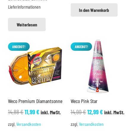
Lieferinformationen
In den Warenkorb
Weiterlesen
ANGEBOT!
ANGEBOT!
Weco Premium Diamantsonne
Weco Pink Star
Ursprünglicher
Aktueller
Ursprünglicher
Aktueller
14,88
€
11,99
€
14,99
€
12,99
€
inkl. MwSt.
inkl. MwSt.
Preis
Preis
Preis
Preis
zzgl.
Versandkosten
zzgl.
Versandkosten
war:
ist:
war:
ist: