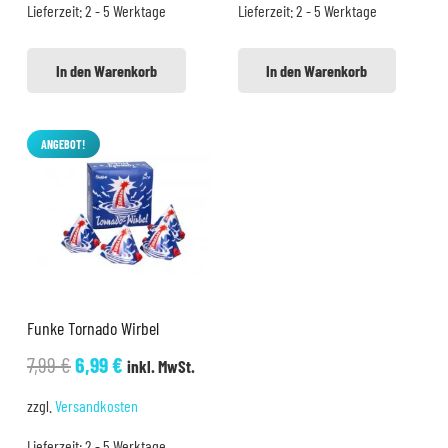
Lieferzeit:
2 - 5 Werktage
Lieferzeit:
2 - 5 Werktage
14,88 €
11,99 €.
14,99 €
12,99 €.
In den Warenkorb
In den Warenkorb
ANGEBOT!
Funke Tornado Wirbel
Ursprünglicher
Aktueller
7,99
€
6,99
€
inkl. MwSt.
Preis
Preis
zzgl.
Versandkosten
war:
ist:
Lieferzeit:
2 - 5 Werktage