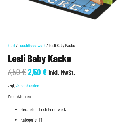
Start
/
Leuchtfeuerwerk
/ Lesli Baby Kacke
Lesli Baby Kacke
Ursprünglicher
Aktueller
3,50
€
2,50
€
inkl. MwSt.
Preis
Preis
war:
ist:
zzgl.
Versandkosten
3,50 €
2,50 €.
Produktdaten:
Hersteller: Lesli Feuerwerk
Kategorie: F1