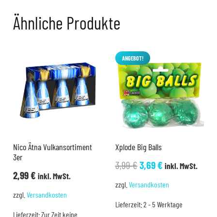
Ähnliche Produkte
ANGEBOT!
Nico Ätna Vulkansortiment
Xplode Big Balls
3er
Ursprünglicher
Aktueller
3,99
€
3,69
€
inkl. MwSt.
2,99
€
inkl. MwSt.
Preis
Preis
zzgl.
Versandkosten
war:
ist:
zzgl.
Versandkosten
Lieferzeit:
2 - 5 Werktage
3,99 €
3,69 €.
Lieferzeit:
Zur Zeit keine