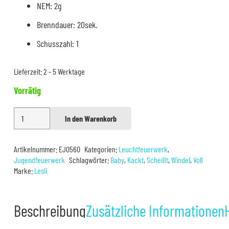
NEM: 2g
Brenndauer: 20sek.
Schusszahl: 1
Lieferzeit:
2 - 5 Werktage
Vorrätig
Lesli
In den Warenkorb
Alternative:
Baby
Kacke
Artikelnummer:
EJ0560
Kategorien:
Leuchtfeuerwerk
,
Menge
Jugendfeuerwerk
Schlagwörter:
Baby
,
Kackt
,
Scheißt
,
Windel
,
Voll
Marke:
Lesli
Beschreibung
Zusätzliche Informationen