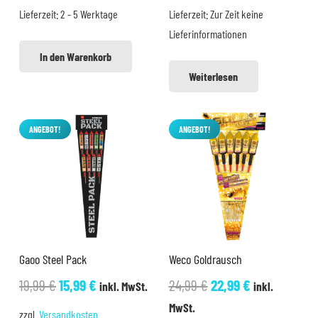
Lieferzeit:
2 - 5 Werktage
Lieferzeit:
Zur Zeit keine
Lieferinformationen
In den Warenkorb
Weiterlesen
ANGEBOT!
ANGEBOT!
Gaoo Steel Pack
Weco Goldrausch
Ursprünglicher
Aktueller
Ursprünglicher
Aktueller
19,99
€
15,99
€
24,99
€
22,99
€
inkl. MwSt.
inkl.
Preis
Preis
Preis
Preis
MwSt.
zzgl.
Versandkosten