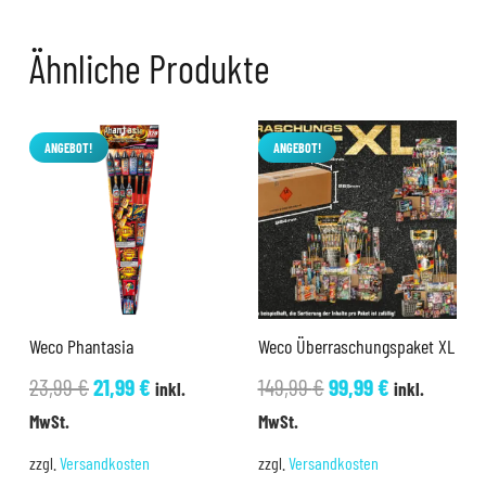
Ähnliche Produkte
ANGEBOT!
ANGEBOT!
Weco Phantasia
Weco Überraschungspaket XL
Ursprünglicher
Aktueller
Ursprünglicher
Aktueller
23,99
€
21,99
€
149,99
€
99,99
€
inkl.
inkl.
Preis
Preis
Preis
Preis
MwSt.
MwSt.
war:
ist:
war:
ist:
zzgl.
Versandkosten
zzgl.
Versandkosten
23,99 €
21,99 €.
149,99 €
99,99 €.