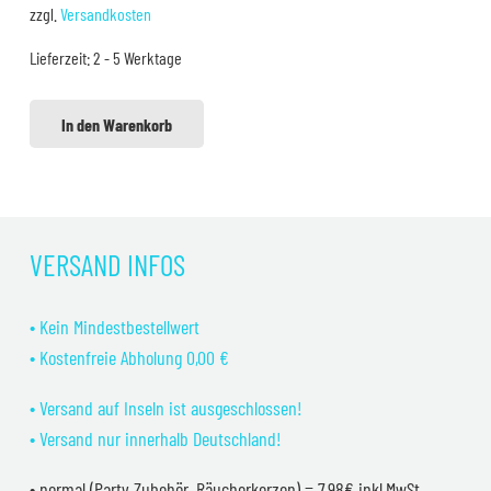
Preis
Preis
zzgl.
Versandkosten
war:
ist:
Lieferzeit:
2 - 5 Werktage
19,99 €
17,99 €.
In den Warenkorb
VERSAND INFOS
• Kein Mindestbestellwert
• Kostenfreie Abholung 0,00 €
• Versand auf Inseln ist ausgeschlossen!
• Versand nur innerhalb Deutschland!
• normal (Party Zubehör, Räucherkerzen) = 7,98€ inkl.MwSt.