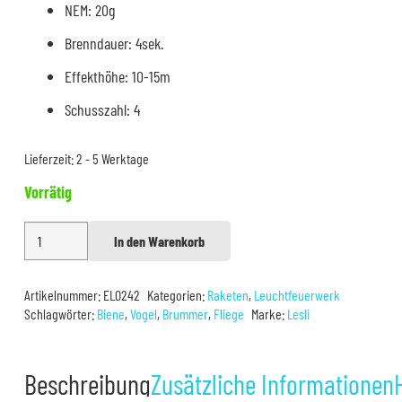
NEM: 20g
Brenndauer: 4sek.
Effekthöhe: 10-15m
Schusszahl: 4
Lieferzeit:
2 - 5 Werktage
Vorrätig
Lesli
In den Warenkorb
Alternative:
Jackie
Chan’s
Artikelnummer:
EL0242
Kategorien:
Raketen
,
Leuchtfeuerwerk
Menge
Schlagwörter:
Biene
,
Vogel
,
Brummer
,
Fliege
Marke:
Lesli
Beschreibung
Zusätzliche Informationen