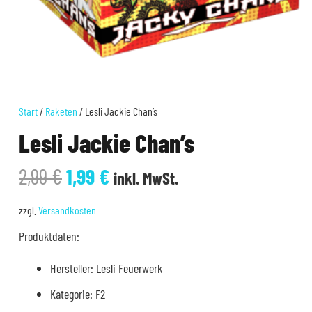
Start
/
Raketen
/ Lesli Jackie Chan’s
Lesli Jackie Chan’s
Ursprünglicher
Aktueller
2,99
€
1,99
€
inkl. MwSt.
Preis
Preis
war:
ist:
zzgl.
Versandkosten
2,99 €
1,99 €.
Produktdaten:
Hersteller: Lesli Feuerwerk
Kategorie: F2