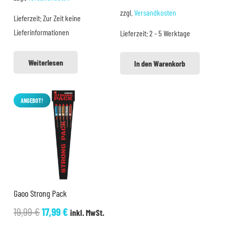
war:
ist:
war:
ist:
zzgl.
Versandkosten
Lieferzeit:
Zur Zeit keine
19,99 €
15,99 €.
24,99 €
22,99 €.
Lieferinformationen
Lieferzeit:
2 - 5 Werktage
Weiterlesen
In den Warenkorb
ANGEBOT!
Gaoo Strong Pack
Ursprünglicher
Aktueller
19,99
€
17,99
€
inkl. MwSt.