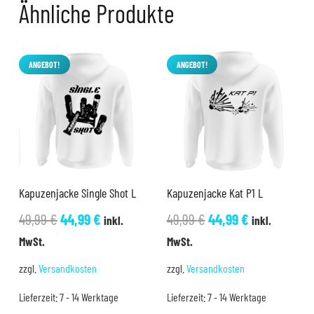
Ähnliche Produkte
ANGEBOT!
ANGEBOT!
Kapuzenjacke Single Shot L
Kapuzenjacke Kat P1 L
Ursprünglicher
Aktueller
Ursprünglicher
Aktueller
49,99
€
44,99
€
49,99
€
44,99
€
inkl.
inkl.
Preis
Preis
Preis
Preis
MwSt.
MwSt.
war:
ist:
war:
ist:
zzgl.
Versandkosten
zzgl.
Versandkosten
49,99 €
44,99 €.
49,99 €
44,99 €.
Lieferzeit:
7 - 14 Werktage
Lieferzeit:
7 - 14 Werktage