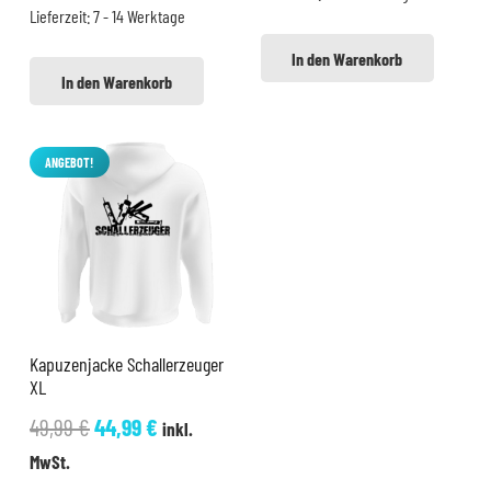
Lieferzeit:
7 - 14 Werktage
In den Warenkorb
In den Warenkorb
ANGEBOT!
Kapuzenjacke Schallerzeuger
XL
Ursprünglicher
Aktueller
49,99
€
44,99
€
inkl.
Preis
Preis
MwSt.