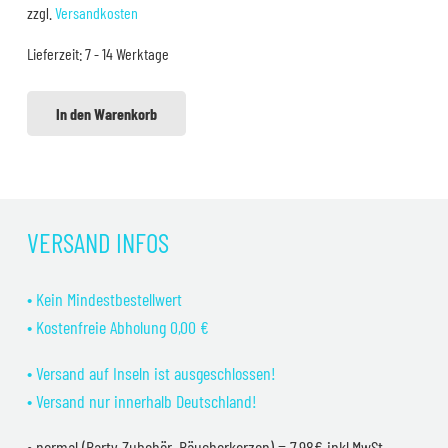
war:
ist:
zzgl.
Versandkosten
49,99 €
44,99 €.
Lieferzeit:
7 - 14 Werktage
In den Warenkorb
VERSAND INFOS
• Kein Mindestbestellwert
• Kostenfreie Abholung 0,00 €
• Versand auf Inseln ist ausgeschlossen!
• Versand nur innerhalb Deutschland!
• normal (Party Zubehör, Räucherkerzen) = 7,98€ inkl.MwSt.