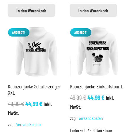
In den Warenkorb
In den Warenkorb
ANGEBOT!
ANGEBOT!
Kapuzenjacke Schallerzeuger
Kapuzenjacke Einkaufstour L
XXL
Ursprünglicher
Aktueller
49,99
€
44,99
€
inkl.
Ursprünglicher
Aktueller
49,99
€
44,99
€
inkl.
Preis
Preis
MwSt.
Preis
Preis
MwSt.
war:
ist:
zzgl.
Versandkosten
war:
ist:
49,99 €
44,99 €.
zzgl.
Versandkosten
49,99 €
44,99 €.
Lieferzeit:
7 - 14 Werktage