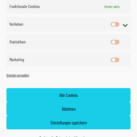
Funktionale Cookies
Immer aktiv
Impressum
Vorlieben
Vorlieben
Datenschutzerklärung
Statistiken
Statistik
Kontakt
Marketing
Marketin
Öffnungszeiten
©
Vertrag
Dienste verwalten
widerrufen
2026
Zahlung und Versand
Alle Cookies
Widerrufsrecht
Ablehnen
AGB
Einstellungen speichern
Cookie policy (EU)