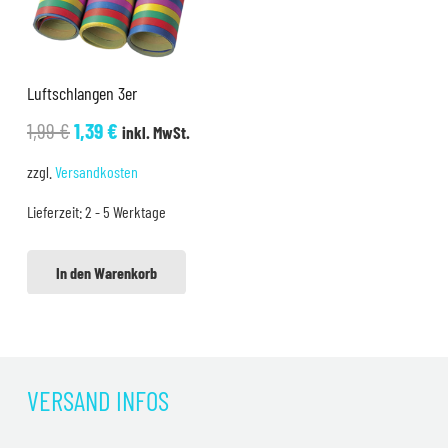
Luftschlangen 3er
Ursprünglicher
Aktueller
1,99
€
1,39
€
inkl. MwSt.
Preis
Preis
zzgl.
Versandkosten
war:
ist:
Lieferzeit:
2 - 5 Werktage
1,99 €
1,39 €.
In den Warenkorb
VERSAND INFOS