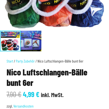
Start
/
Party Zubehör
/ Nico Luftschlangen-Bälle bunt 6er
Nico Luftschlangen-Bälle
bunt 6er
Ursprünglicher
Aktueller
7,90
€
4,99
€
inkl. MwSt.
Preis
Preis
war:
ist:
zzgl.
Versandkosten