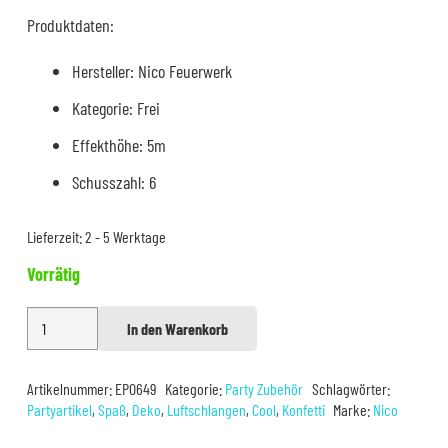
7,90 €
4,99 €.
Produktdaten:
Hersteller: Nico Feuerwerk
Kategorie: Frei
Effekthöhe: 5m
Schusszahl: 6
Lieferzeit:
2 - 5 Werktage
Vorrätig
Nico
In den Warenkorb
Alternative:
Luftschlangen-
Bälle
Artikelnummer:
EP0649
Kategorie:
Party Zubehör
Schlagwörter:
bunt
Partyartikel
,
Spaß
,
Deko
,
Luftschlangen
,
Cool
,
Konfetti
Marke:
Nico
6er