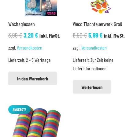
Wachsgiessen
Weco Tischfeuerwerk Groß
Ursprünglicher
Aktueller
Ursprünglicher
Aktueller
3,99
€
3,20
€
6,50
€
5,99
€
inkl. MwSt.
inkl. MwSt.
Preis
Preis
Preis
Preis
zzgl.
Versandkosten
zzgl.
Versandkosten
war:
ist:
war:
ist:
Lieferzeit:
2 - 5 Werktage
Lieferzeit:
Zur Zeit keine
3,99 €
3,20 €.
6,50 €
5,99 €.
Lieferinformationen
In den Warenkorb
Weiterlesen
ANGEBOT!