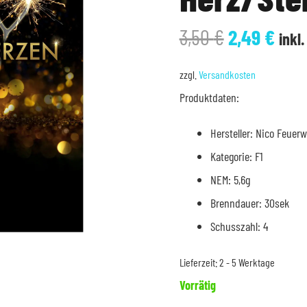
Ursprüngl
Aktu
3,50
€
2,49
€
inkl
Preis
Prei
war:
ist:
zzgl.
Versandkosten
3,50 €
2,49
Produktdaten:
Hersteller: Nico Feuer
Kategorie: F1
NEM: 5,6g
Brenndauer: 30sek
Schusszahl: 4
Lieferzeit:
2 - 5 Werktage
Vorrätig