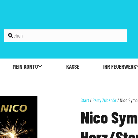
MEIN KONTO
KASSE
IHR FEUERWERK
Start
/
Party Zubehör
/ Nico Symb
Nico Sym
Herz/Ste