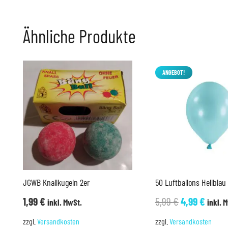
Ähnliche Produkte
ANGEBOT!
JGWB Knallkugeln 2er
50 Luftballons Hellbla
Ursprünglic
Aktue
1,99
€
5,99
€
4,99
€
inkl. MwSt.
inkl. 
Preis
Preis
zzgl.
Versandkosten
zzgl.
Versandkosten