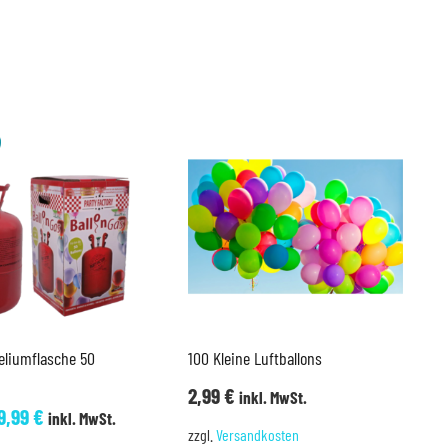
eliumflasche 50
100 Kleine Luftballons
2,99
€
inkl. MwSt.
rsprünglicher
Aktueller
9,99
€
inkl. MwSt.
zzgl.
Versandkosten
reis
Preis