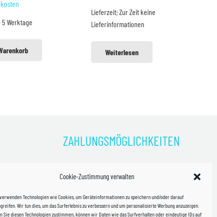
dkosten
ar:
ist:
Lieferzeit:
Zur Zeit keine
- 5 Werktage
Lieferinformationen
8,96 €
49,99 €.
 Warenkorb
Weiterlesen
ZAHLUNGSMÖGLICHKEITEN
)
Cookie-Zustimmung verwalten
kosten!
 verwenden Technologien wie Cookies, um Geräteinformationen zu speichern und/oder darauf
halb
greifen. Wir tun dies, um das Surferlebnis zu verbessern und um personalisierte Werbung anzuzeigen.
 Sie diesen Technologien zustimmen, können wir Daten wie das Surfverhalten oder eindeutige IDs auf