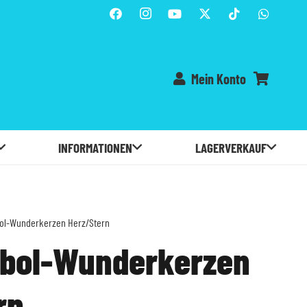
Mein Konto
Es befinden sich keine Produkte im Warenkorb.
INFORMATIONEN
LAGERVERKAUF
ol-Wunderkerzen Herz/Stern
bol-Wunderkerzen
rn