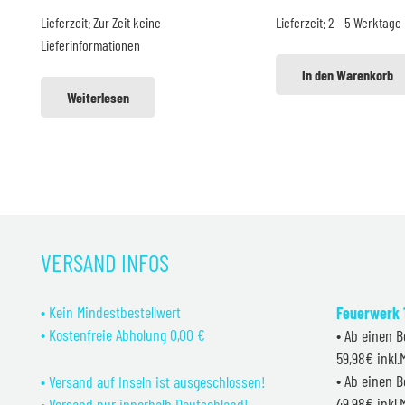
war:
ist:
Lieferzeit:
Zur Zeit keine
Lieferzeit:
2 - 5 Werktage
5,99 €
4,99 €
Lieferinformationen
In den Warenkorb
Weiterlesen
VERSAND INFOS
• Kein Mindestbestellwert
Feuerwerk 1
• Kostenfreie Abholung 0,00 €
• Ab einen B
59,98€ inkl
• Ab einen B
• Versand auf Inseln ist ausgeschlossen!
49,98€ inkl
• Versand nur innerhalb Deutschland!