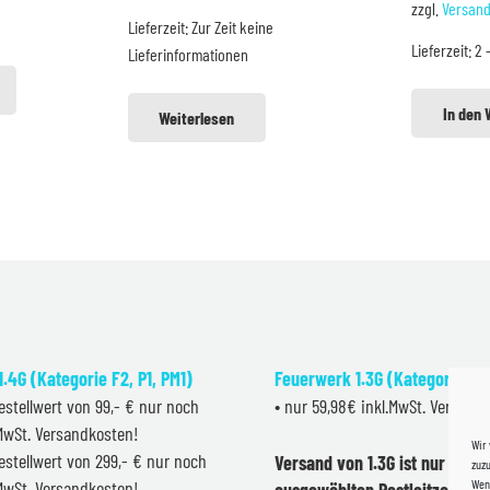
war:
ist:
zzgl.
Versan
w
Lieferzeit:
Zur Zeit keine
.
6,50 €
5,99 €.
Lieferzeit:
2 
Lieferinformationen
6
In den
Weiterlesen
.4G (Kategorie F2, P1, PM1)
Feuerwerk 1.3G (Kategorie F2
estellwert von 99,- € nur noch
• nur 59,98€ inkl.MwSt. Versand
.MwSt. Versandkosten!
Wir
estellwert von 299,- € nur noch
Versand von 1.3G ist nur inner
zuzu
Wenn
.MwSt. Versandkosten!