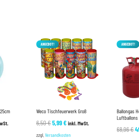
ANGEBOT!
ANGEBOT!
u 25cm
Weco Tischfeuerwerk Groß
Ballongas H
Luftballons
her
ller
Ursprünglicher
Aktueller
6,50
€
5,99
€
MwSt.
inkl. MwSt.
U
68,96
€
4
Preis
Preis
zzgl.
Versandkosten
P