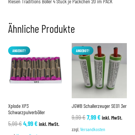
Riesen Traditions Böller 4 Stück je Päckchen 20 im PACK
Ähnliche Produkte
ANGEBOT!
ANGEBOT!
Xplode XP3
JGWB Schallerzeuger SE01 3er
Schwarzpulverböller
Ursprünglicher
Aktueller
9,99
€
7,99
€
inkl. MwSt.
Ursprünglicher
Aktueller
5,99
€
4,99
€
inkl. MwSt.
Preis
Preis
zzgl.
Versandkosten
Preis
Preis
war:
ist: