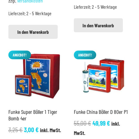
zzgl.
Versandkosten
war:
ist:
Lieferzeit:
2 - 5 Werktage
9,99 €
7,99 €.
Lieferzeit:
2 - 5 Werktage
5,99 €
4,99 €.
In den Warenkorb
In den Warenkorb
ANGEBOT!
ANGEBOT!
Funke Super Böller 1 Tiger
Funke China Böller D 80er P1
Bomb 4er
Ursprünglicher
Aktueller
55,00
€
49,99
€
inkl.
Ursprünglicher
Aktueller
3,25
€
3,00
€
inkl. MwSt.
Preis
Preis
MwSt.
Preis
Preis