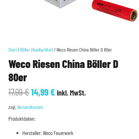
Start
/
Böller (Knallartikel)
/ Weco Riesen China Böller D 80er
Weco Riesen China Böller D
80er
Ursprünglicher
Aktueller
17,99
€
14,99
€
inkl. MwSt.
Preis
Preis
war:
ist:
zzgl.
Versandkosten
17,99 €
14,99 €.
Produktdaten:
Hersteller: Weco Feuerwerk