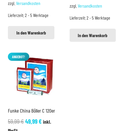
war:
ist:
zzgl.
Versandkosten
zzgl.
Versandkosten
war:
ist:
55,00 €
49,99 €.
Lieferzeit:
2 - 5 Werktage
3,25 €
3,00 €.
Lieferzeit:
2 - 5 Werktage
In den Warenkorb
In den Warenkorb
ANGEBOT!
Funke China Böller C 120er
Ursprünglicher
Aktueller
59,99
€
49,99
€
inkl.
Preis
Preis
MwSt.