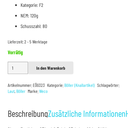
Kategorie: F2
NEM: 120g
Schusszahl: 80
Lieferzeit:
2 - 5 Werktage
Vorrätig
Weco
In den Warenkorb
Alternative:
Riesen
China
Artikelnummer:
EÖ0323
Kategorie:
Böller (Knallartikel)
Schlagwörter:
Böller
Laut
,
Böller
Marke:
Weco
D
80er
Beschreibung
Zusätzliche Informationen
Menge