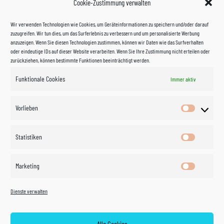
Cookie-Zustimmung verwalten
Wir verwenden Technologien wie Cookies, um Geräteinformationen zu speichern und/oder darauf
zuzugreifen. Wir tun dies, um das Surferlebnis zu verbessern und um personalisierte Werbung
anzuzeigen. Wenn Sie diesen Technologien zustimmen, können wir Daten wie das Surfverhalten
oder eindeutige IDs auf dieser Website verarbeiten. Wenn Sie Ihre Zustimmung nicht erteilen oder
zurückziehen, können bestimmte Funktionen beeinträchtigt werden.
Funktionale Cookies
Immer aktiv
Impressum
Vorlieben
Vorlieben
Datenschutzerklärung
Statistiken
Statistik
Kontakt
Marketing
Marketin
Öffnungszeiten
©
Vertrag
Dienste verwalten
widerrufen
2026
Zahlung und Versand
Alle Cookies