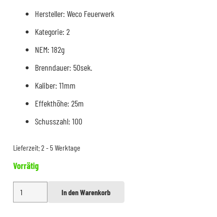
Hersteller: Weco Feuerwerk
Kategorie: 2
NEM: 182g
Brenndauer: 50sek.
Kaliber: 11mm
Effekthöhe: 25m
Schusszahl: 100
Lieferzeit:
2 - 5 Werktage
Vorrätig
Weco
In den Warenkorb
Alternative:
Rockn
Roll