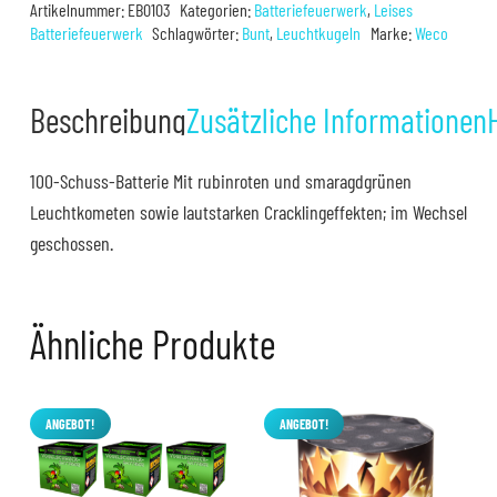
Artikelnummer:
EB0103
Kategorien:
Batteriefeuerwerk
,
Leises
(Leise)
Batteriefeuerwerk
Schlagwörter:
Bunt
,
Leuchtkugeln
Marke:
Weco
Menge
Beschreibung
Zusätzliche Informationen
100-Schuss-Batterie Mit rubinroten und smaragdgrünen
Leuchtkometen sowie lautstarken Cracklingeffekten; im Wechsel
geschossen.
Ähnliche Produkte
ANGEBOT!
ANGEBOT!