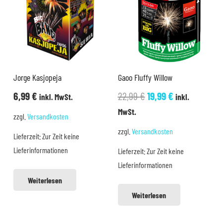
Jorge Kasjopeja
Gaoo Fluffy Willow
Ursprünglicher
Aktueller
6,99
€
22,99
€
19,99
€
inkl. MwSt.
inkl.
Preis
Preis
MwSt.
zzgl.
Versandkosten
war:
ist:
zzgl.
Versandkosten
Lieferzeit:
Zur Zeit keine
22,99 €
19,99 €.
Lieferinformationen
Lieferzeit:
Zur Zeit keine
Lieferinformationen
Weiterlesen
Weiterlesen