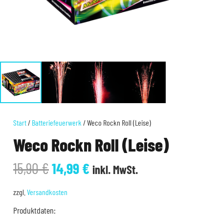
Start
/
Batteriefeuerwerk
/ Weco Rockn Roll (Leise)
Weco Rockn Roll (Leise)
Ursprünglicher
Aktueller
15,90
€
14,99
€
inkl. MwSt.
Preis
Preis
war:
ist:
zzgl.
Versandkosten
15,90 €
14,99 €.
Produktdaten: