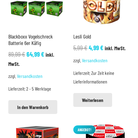
Blackboxx Vogelschreck
Lesli Gold
Batterie 6er Käfig
Ursprünglicher
Aktueller
5,99
€
4,99
€
inkl. MwSt.
Ursprünglicher
Aktueller
89,99
€
64,99
€
inkl.
Preis
Preis
zzgl.
Versandkosten
Preis
Preis
MwSt.
war:
ist:
war:
ist:
Lieferzeit:
Zur Zeit keine
5,99 €
4,99 €.
zzgl.
Versandkosten
89,99 €
64,99 €.
Lieferinformationen
Lieferzeit:
2 - 5 Werktage
Weiterlesen
In den Warenkorb
ANGEBOT!