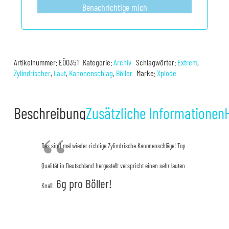
Benachrichtige mich
Artikelnummer:
EÖ0351
Kategorie:
Archiv
Schlagwörter:
Extrem
,
Zylindrischer
,
Laut
,
Kanonenschlag
,
Böller
Marke:
Xplode
Beschreibung
Zusätzliche Informationen
Das sind mal wieder richtige Zylindrische Kanonenschläge! Top
Qualität in Deutschland hergestellt verspricht einen sehr lauten
6g pro Böller!
Knall!