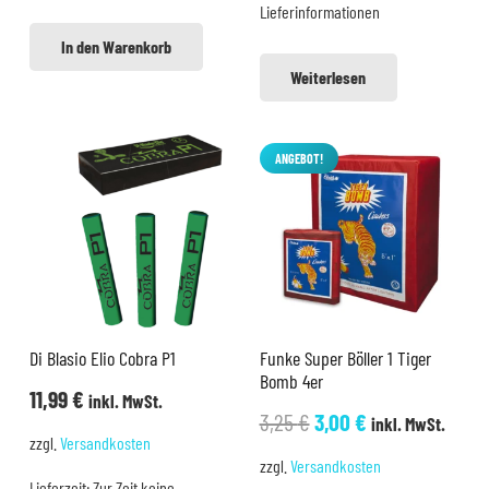
Lieferinformationen
In den Warenkorb
Weiterlesen
ANGEBOT!
Di Blasio Elio Cobra P1
Funke Super Böller 1 Tiger
Bomb 4er
11,99
€
inkl. MwSt.
Ursprünglicher
Aktueller
3,25
€
3,00
€
inkl. MwSt.
zzgl.
Versandkosten
Preis
Preis
zzgl.
Versandkosten
war:
ist:
Lieferzeit:
Zur Zeit keine