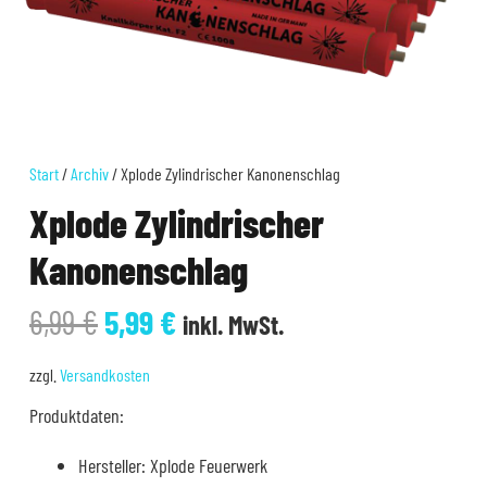
Start
/
Archiv
/ Xplode Zylindrischer Kanonenschlag
Xplode Zylindrischer
Kanonenschlag
Ursprünglicher
Aktueller
6,99
€
5,99
€
inkl. MwSt.
Preis
Preis
war:
ist:
zzgl.
Versandkosten
6,99 €
5,99 €.
Produktdaten:
Hersteller: Xplode Feuerwerk