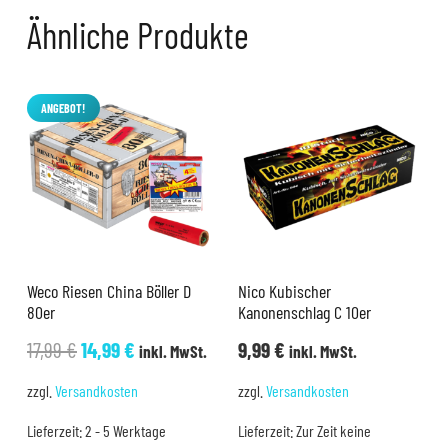
Ähnliche Produkte
ANGEBOT!
Weco Riesen China Böller D
Nico Kubischer
80er
Kanonenschlag C 10er
Ursprünglicher
Aktueller
17,99
€
14,99
€
9,99
€
inkl. MwSt.
inkl. MwSt.
Preis
Preis
zzgl.
Versandkosten
zzgl.
Versandkosten
war:
ist:
Lieferzeit:
2 - 5 Werktage
Lieferzeit:
Zur Zeit keine
17,99 €
14,99 €.