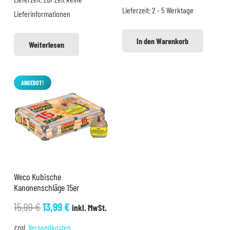
Lieferzeit:
2 - 5 Werktage
3,25 €
3,00 €.
Lieferinformationen
In den Warenkorb
Weiterlesen
ANGEBOT!
Weco Kubische
Kanonenschläge 15er
Ursprünglicher
Aktueller
15,99
€
13,99
€
inkl. MwSt.
Preis
Preis
zzgl.
Versandkosten