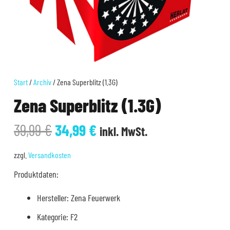
Start
/
Archiv
/ Zena Superblitz (1.3G)
Zena Superblitz (1.3G)
Ursprünglicher
Aktueller
39,99
€
34,99
€
inkl. MwSt.
Preis
Preis
war:
ist:
zzgl.
Versandkosten
39,99 €
34,99 €.
Produktdaten:
Hersteller: Zena Feuerwerk
Kategorie: F2