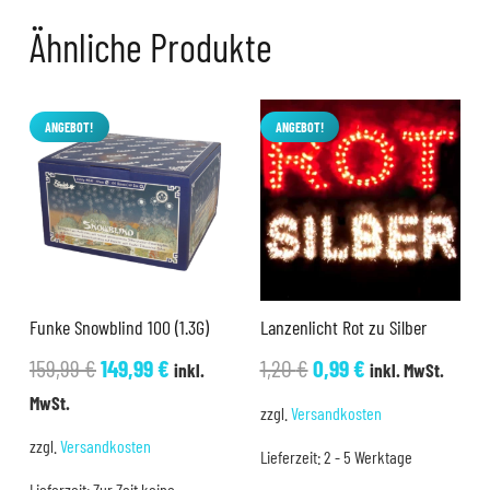
Ähnliche Produkte
ANGEBOT!
ANGEBOT!
Funke Snowblind 100 (1.3G)
Lanzenlicht Rot zu Silber
Ursprünglicher
Aktueller
Ursprünglicher
Aktueller
159,99
€
149,99
€
1,20
€
0,99
€
inkl.
inkl. MwSt.
Preis
Preis
Preis
Preis
MwSt.
zzgl.
Versandkosten
war:
ist:
war:
ist:
zzgl.
Versandkosten
Lieferzeit:
2 - 5 Werktage
159,99 €
149,99 €.
1,20 €
0,99 €.
Lieferzeit:
Zur Zeit keine