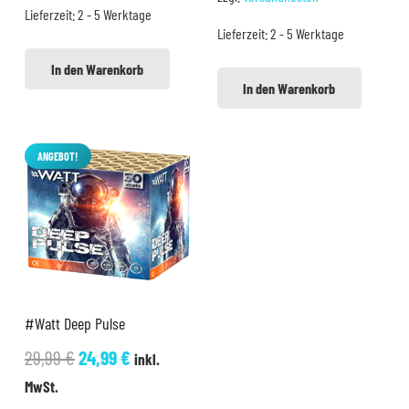
war:
ist:
Lieferzeit:
2 - 5 Werktage
14,99 €
11,99 €.
Lieferzeit:
2 - 5 Werktage
22,22 €
17,99 €.
In den Warenkorb
In den Warenkorb
ANGEBOT!
#Watt Deep Pulse
Ursprünglicher
Aktueller
29,99
€
24,99
€
inkl.
Preis
Preis
MwSt.