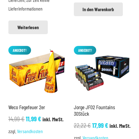
Lieferinformationen
In den Warenkorb
Weiterlesen
ANGEBOT!
ANGEBOT!
Weco Fegefeuer 2er
Jorge JF02 Fountains
30Stück
Ursprünglicher
Aktueller
14,99
€
11,99
€
inkl. MwSt.
Ursprünglicher
Aktueller
22,22
€
17,99
€
inkl. MwSt.
Preis
Preis
zzgl.
Versandkosten
Preis
Preis
war:
ist:
zzgl.
Versandkosten