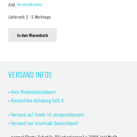
war:
ist:
zzgl.
Versandkosten
29,99 €
24,99 €.
Lieferzeit:
2 - 5 Werktage
In den Warenkorb
VERSAND INFOS
• Kein Mindestbestellwert
• Kostenfreie Abholung 0,00 €
• Versand auf Inseln ist ausgeschlossen!
• Versand nur innerhalb Deutschland!
• normal (Party Zubehör, Räucherkerzen) = 7,98€ inkl.MwSt.