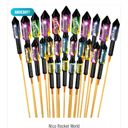
war:
ist:
42,99 €
39,99 €.
ANGEBOT!
Nico Rocket World