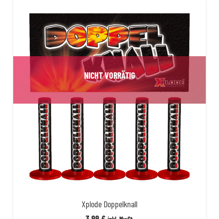
39,99 €
34,99 €.
NICHT VORRÄTIG
Xplode Doppelknall
3,99
€