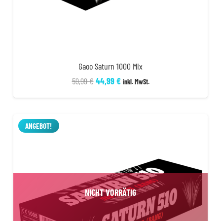
Gaoo Saturn 1000 Mix
Ursprünglicher
Aktueller
59,99
€
44,99
€
inkl. MwSt.
Preis
Preis
war:
ist:
59,99 €
44,99 €.
ANGEBOT!
NICHT VORRÄTIG