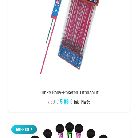
Funke Baby-Raketen Titansalut
Ursprünglicher
Aktueller
7,50
€
5,99
€
inkl. MwSt.
Preis
Preis
war:
ist:
7,50 €
5,99 €.
ANGEBOT!