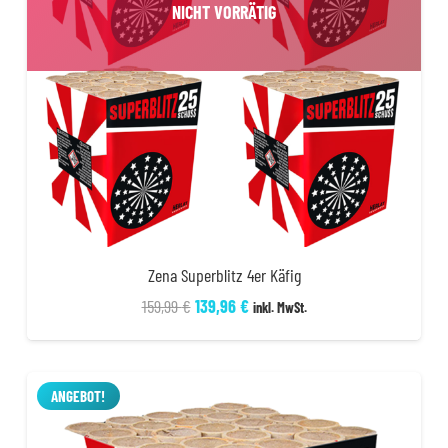
NICHT VORRÄTIG
Zena Superblitz 4er Käfig
Ursprünglicher
Aktueller
159,99
€
139,96
€
inkl. MwSt.
Preis
Preis
war:
ist:
159,99 €
139,96 €.
ANGEBOT!