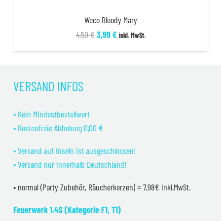
Weco Bloody Mary
Ursprünglicher
Aktueller
4,50
€
3,99
€
inkl. MwSt.
Preis
Preis
war:
ist:
4,50 €
3,99 €.
VERSAND INFOS
• Kein Mindestbestellwert
• Kostenfreie Abholung 0,00 €
• Versand auf Inseln ist ausgeschlossen!
• Versand nur innerhalb Deutschland!
• normal (Party Zubehör, Räucherkerzen) = 7,98€ inkl.MwSt.
Feuerwerk 1.4S (Kategorie F1, T1)