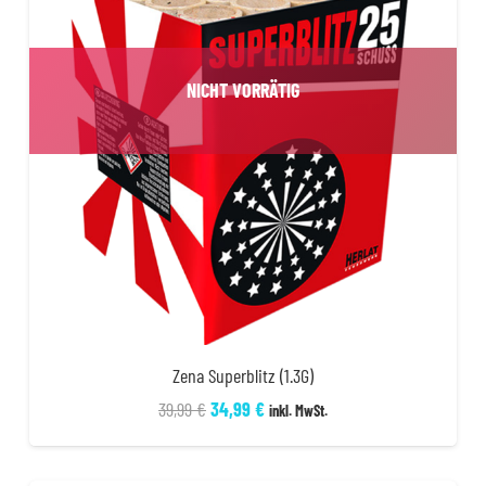
NICHT VORRÄTIG
Zena Superblitz (1.3G)
Ursprünglicher
Aktueller
39,99
€
34,99
€
inkl. MwSt.
Preis
Preis
war:
ist: