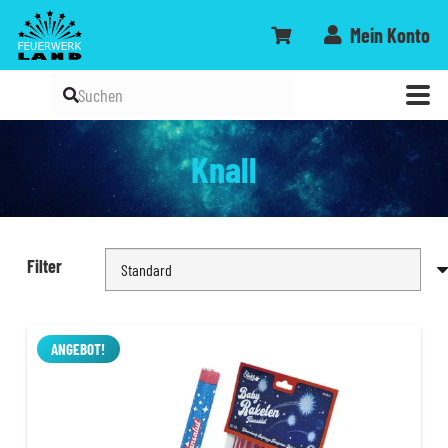
Mein Konto
Knall
Filter
ANGEBOT!