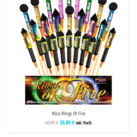
Nico Rings Of Fire
Ursprünglicher
Aktueller
42,99
€
39,99
€
inkl. MwSt.
Preis
Preis