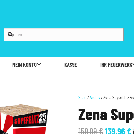
MEIN KONTO
KASSE
IHR FEUERWERK
Start
/
Archiv
/ Zena Superblitz 4e
Zena Supe
Ursprüng
159,99
€
139,96
€