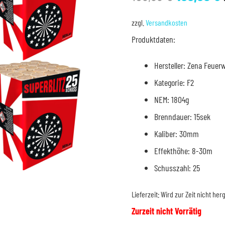
Preis
war:
i
zzgl.
Versandkosten
159,99 €
Produktdaten:
Hersteller: Zena Feuer
Kategorie: F2
NEM: 1804g
Brenndauer: 15sek
Kaliber: 30mm
Effekthöhe: 8-30m
Schusszahl: 25
Lieferzeit:
Wird zur Zeit nicht herg
Zurzeit nicht Vorrätig