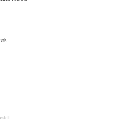
Preis
st:
139,96 €.
werk
estellt