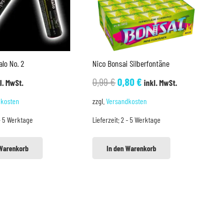
alo No. 2
Nico Bonsai Silberfontäne
Ursprünglicher
Aktueller
0,99
€
0,80
€
l. MwSt.
inkl. MwSt.
Preis
Preis
dkosten
zzgl.
Versandkosten
war:
ist:
- 5 Werktage
Lieferzeit:
2 - 5 Werktage
0,99 €
0,80 €.
 Warenkorb
In den Warenkorb