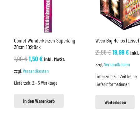
Comet Wunderkerzen Superlang
Weco Big Helios (Leise)
30cm 10Stück
Ursprüngli
Aktu
21,86
€
19,99
€
inkl.
Ursprünglicher
Aktueller
1,99
€
1,50
€
inkl. MwSt.
Preis
Prei
zzgl.
Versandkosten
Preis
Preis
war:
ist:
zzgl.
Versandkosten
war:
ist:
Lieferzeit:
Zur Zeit keine
21,86 €
19,9
Lieferzeit:
2 - 5 Werktage
Lieferinformationen
1,99 €
1,50 €.
In den Warenkorb
Weiterlesen