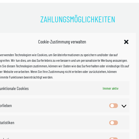
ZAHLUNGSMÖGLICHKEITEN
)
Cookie-Zustimmung verwalten
kosten!
 verwenden Technologien wie Cookies, um Geräteinformationen zu speichern und/oder darauf
halb
greifen. Wir tun dies, um das Surferlebnis zu verbessern und um personalisierte Werbung anzuzeigen.
 Sie diesen Technologien zustimmen, können wir Daten wie das Surfverhalten oder eindeutige IDs auf
in Sachsen
er Website verarbeiten. Wenn Sie Ihre Zustimmung nicht erteilen oder zurückziehen, können
timmte Funktionen beeinträchtigt werden.
unktionale Cookies
Immer aktiv
WIR VERSENDEN MIT
 & Versand
orlieben
Vorlieben
tatistiken
Statistiken