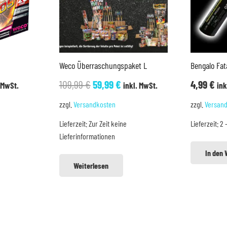
Weco Überraschungspaket L
Bengalo Fat
cher
eller
Ursprünglicher
Aktueller
109,99
€
59,99
€
4,99
€
 MwSt.
inkl. MwSt.
ink
s
Preis
Preis
zzgl.
Versandkosten
zzgl.
Versan
war:
ist:
Lieferzeit:
Zur Zeit keine
Lieferzeit:
2 
9 €.
109,99 €
59,99 €.
Lieferinformationen
In den
Weiterlesen