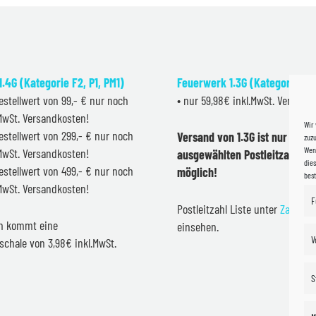
.4G (Kategorie F2, P1, PM1)
Feuerwerk 1.3G (Kategorie F2
estellwert von 99,- € nur noch
• nur 59,98€ inkl.MwSt. Versand
.MwSt. Versandkosten!
Wir
estellwert von 299,- € nur noch
Versand von 1.3G ist nur inner
zuzu
Wenn
.MwSt. Versandkosten!
ausgewählten Postleitzahlen 
dies
estellwert von 499,- € nur noch
möglich!
bes
.MwSt. Versandkosten!
F
Postleitzahl Liste unter
Zahlung
en kommt eine
einsehen.
V
schale von 3,98€ inkl.MwSt.
S