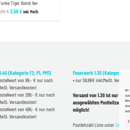
Funke Tiger Bomb 6er
Ursprünglicher
Aktueller
,00
€
2,50
€
inkl. MwSt.
Preis
Preis
war:
ist:
3,00 €
2,50 €.
.4G (Kategorie F2, P1, PM1)
Feuerwerk 1.3G (Kategorie F2
estellwert von 99,- € nur noch
• nur 59,98€ inkl.MwSt. Versand
.MwSt. Versandkosten!
Wir
estellwert von 299,- € nur noch
Versand von 1.3G ist nur inner
zuzu
Wenn
.MwSt. Versandkosten!
ausgewählten Postleitzahlen 
dies
estellwert von 499,- € nur noch
möglich!
bes
.MwSt. Versandkosten!
F
Postleitzahl Liste unter
Zahlung