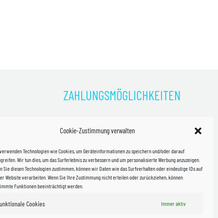
ZAHLUNGSMÖGLICHKEITEN
)
Cookie-Zustimmung verwalten
kosten!
 verwenden Technologien wie Cookies, um Geräteinformationen zu speichern und/oder darauf
halb
greifen. Wir tun dies, um das Surferlebnis zu verbessern und um personalisierte Werbung anzuzeigen.
 Sie diesen Technologien zustimmen, können wir Daten wie das Surfverhalten oder eindeutige IDs auf
in Sachsen
er Website verarbeiten. Wenn Sie Ihre Zustimmung nicht erteilen oder zurückziehen, können
timmte Funktionen beeinträchtigt werden.
unktionale Cookies
Immer aktiv
WIR VERSENDEN MIT
 & Versand