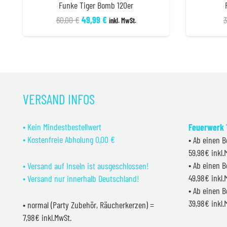
Funke Tiger Bomb 120er
Ursprünglicher
Aktueller
60,00
€
49,99
€
3
inkl. MwSt.
Preis
Preis
war:
ist:
60,00 €
49,99 €.
VERSAND INFOS
• Kein Mindestbestellwert
Feuerwerk 1
• Kostenfreie Abholung 0,00 €
• Ab einen B
59,98€ inkl
• Ab einen B
• Versand auf Inseln ist ausgeschlossen!
49,98€ inkl
• Versand nur innerhalb Deutschland!
• Ab einen B
39,98€ inkl
• normal (Party Zubehör, Räucherkerzen) =
7,98€ inkl.MwSt.